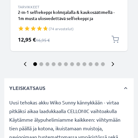
TARVIKKEET
2-in-1 selfiekeppi kolmijalalla & kaukosäätimellä -
1m musta ulosvedettävä selfiekeppi ja
kokoontaitettava kolmijalka bluetooth-
(74 arvostelut)
kaukosäätimellä puhelimelle ja kameralle -
iPhonelle, GoProlle, Androidille ynm.
Erikoishinta
12,95 €
Normaali hinta
16,95 €
YLEISKATSAUS
Uusi tehokas akku Wiko Sunny kännykkään - virtaa
pitkäksi aikaa laadukkaalla CELLONIC vaihtoakulla
Käytämme älypuhelimiamme kaikkeen: viihtymään
tien päällä ja kotona, ikuistamaan muistoja,
navigoimaan tuntemattomassa ympäristössä sekä