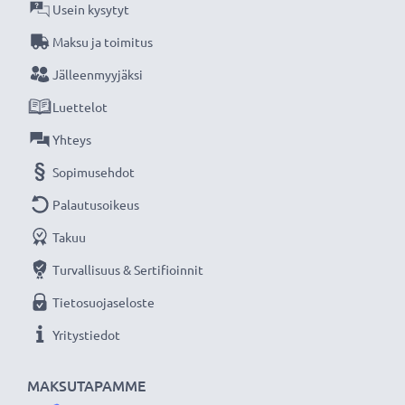
Usein kysytyt
CELLONIC vaihtoakku - laatua edulliseen hintaan.
Maksu ja toimitus
Jälleenmyyjäksi
★
3 vuoden takuu
★
Luettelot
Olemme vuonna 2004 perustettu kansainvälinen
verkkokauppa, joka tarjoaa laadukkaita tuotteita, ja
Yhteys
siksi tarjoamme 36 kuukauden takuun!
Sopimusehdot
Palautusoikeus
Takuu
Turvallisuus & Sertifioinnit
Tietosuojaseloste
Yritystiedot
MAKSUTAPAMME