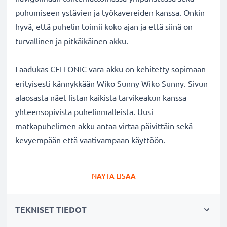
puhumiseen ystävien ja työkavereiden kanssa. Onkin
hyvä, että puhelin toimii koko ajan ja että siinä on
turvallinen ja pitkäikäinen akku.
Laadukas CELLONIC vara-akku on kehitetty sopimaan
erityisesti kännykkään Wiko Sunny Wiko Sunny. Sivun
alaosasta näet listan kaikista tarvikeakun kanssa
yhteensopivista puhelinmalleista. Uusi
matkapuhelimen akku antaa virtaa päivittäin sekä
kevyempään että vaativampaan käyttöön.
Wiko Sunny Wiko Sunny vaihtoakku:
NÄYTÄ LISÄÄ
✔
Nauti virtajohdosta
riippumattomuudesta
-
tarvikeakun pitkä käyttöaika vapauttaa jatkuvalta
TEKNISET TIEDOT
lataamiselta
✔
Pitkäikäinen
akku
täydellä teholla
- moderni