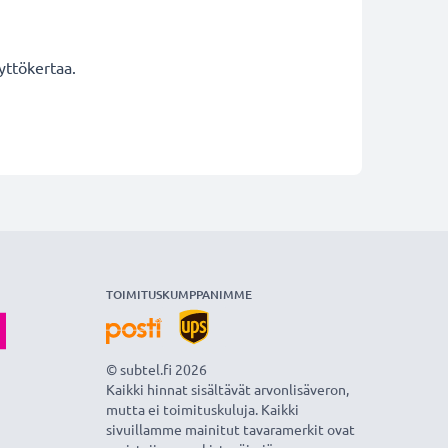
yttökertaa.
TOIMITUSKUMPPANIMME
© subtel.fi 2026
Kaikki hinnat sisältävät arvonlisäveron,
mutta ei toimituskuluja. Kaikki
sivuillamme mainitut tavaramerkit ovat