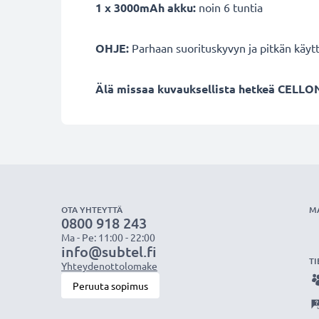
1 x 3000mAh akku:
noin 6 tuntia
OHJE:
Parhaan suorituskyvyn ja pitkän käyt
Älä missaa kuvauksellista hetkeä CELLON
OTA YHTEYTTÄ
M
0800 918 243
Ma - Pe: 11:00 - 22:00
info@subtel.fi
TI
Yhteydenottolomake
Peruuta sopimus