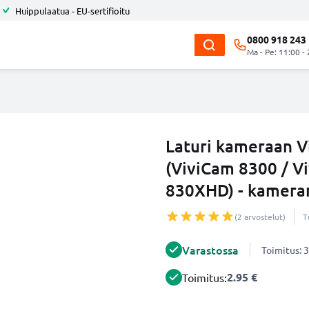
Huippulaatua - EU-sertifioitu
0800 918 243
Ma - Pe: 11:00 -
Laturi kameraan V
(ViviCam 8300 / V
830XHD) - kameran
(2 arvostelut)
T
Varastossa
Toimitus: 3
2.95 €
Toimitus: