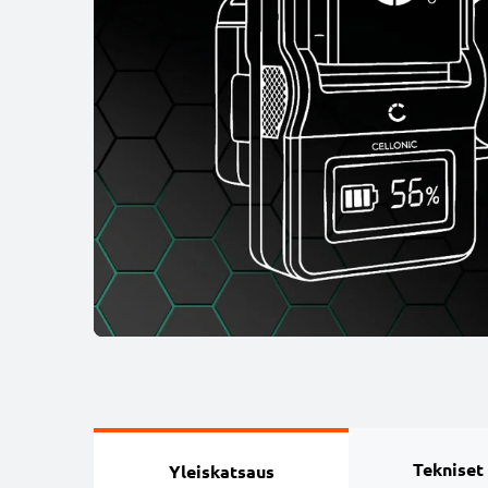
Tekniset
Yleiskatsaus