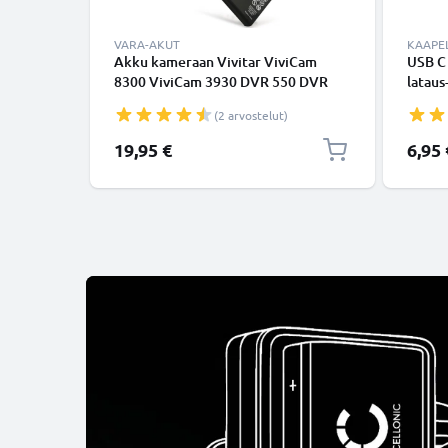
VARA-AKUT
KAAPEL
Akku kameraan Vivitar ViviCam
USB C
8300 ViviCam 3930 DVR 550 DVR
lataus
830XHD DVR 840XHD - VB-N60
USB C 
(2 arvostelut)
(1180mAh, 3.7V) tuotemerkiltä
USB-k
CELLONIC
19,95 €
6,95 