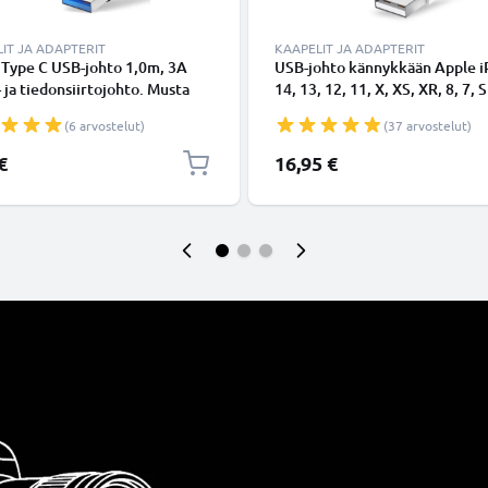
IT JA ADAPTERIT
KAAPELIT JA ADAPTERIT
 Type C USB-johto 1,0m, 3A
USB-johto kännykkään Apple 
- ja tiedonsiirtojohto. Musta
14, 13, 12, 11, X, XS, XR, 8, 7, S
Type C - USB C Type C PVC
Lightning 8 Pin, , 1m latausjoh
(6 arvostelut)
(37 arvostelut)
aapeli
Valkoinen datakaapeli
€
16,95 €