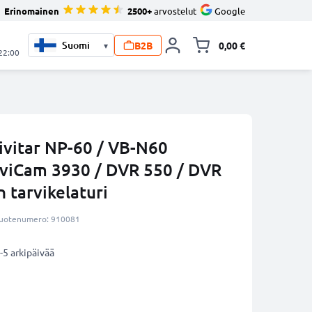
Erinomainen
2500+
arvostelut
Google
B2B
0,00 €
▾
Vaihda miniva
 22:00
ivitar NP-60 / VB-N60
iviCam 3930 / DVR 550 / DVR
 tarvikelaturi
uotenumero: 910081
-5 arkipäivää