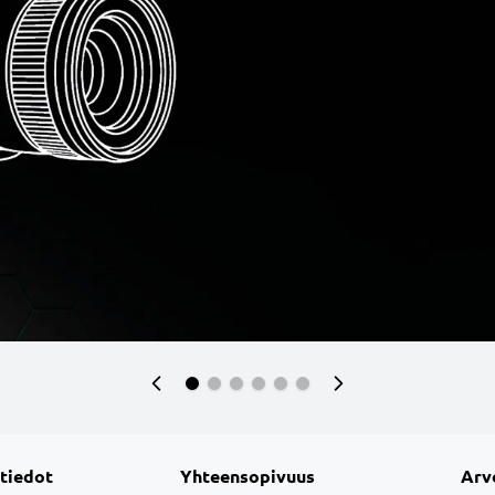
 tiedot
Yhteensopivuus
Arv