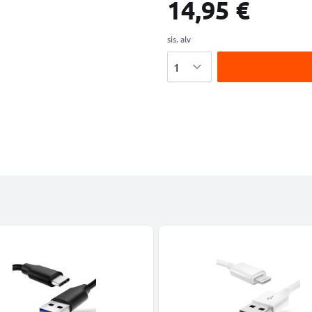
14,95 €
sis. alv
Määrä