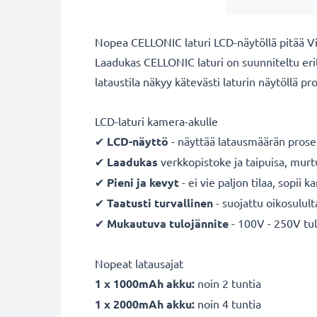
Nopea CELLONIC laturi LCD-näytöllä pitää 
Laadukas CELLONIC laturi on suunniteltu erit
lataustila näkyy kätevästi laturin näytöllä pr
LCD-laturi kamera-akulle
✔
LCD-näyttö
- näyttää latausmäärän prose
✔
Laadukas
verkkopistoke ja taipuisa, mur
✔
Pieni ja kevyt
- ei vie paljon tilaa, sopii 
✔
Taatusti turvallinen
- suojattu oikosulult
✔
Mukautuva
tulojännite
- 100V - 250V tul
Nopeat latausajat
1 x 1000mAh akku:
noin 2 tuntia
1 x 2000mAh akku:
noin 4 tuntia