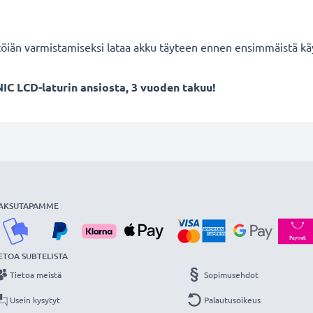
töiän varmistamiseksi lataa akku täyteen ennen ensimmäistä kä
IC LCD-laturin ansiosta, 3 vuoden takuu!
AKSUTAPAMME
ETOA SUBTELISTA
Tietoa meistä
Sopimusehdot
Usein kysytyt
Palautusoikeus