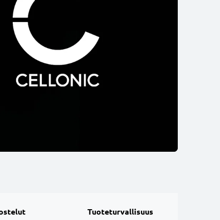
ostelut
Tuoteturvallisuus