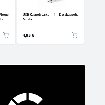
iPhone
USB Kaapeli varten - 1m Datakaapeli,
USB C Ty
E -
Musta
lataus- j
to.
USB C Ty
USB-kaap
4,95 €
2,95 €