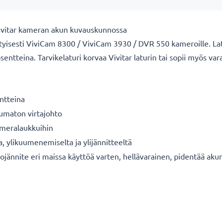
Vivitar kameran akun kuvauskunnossa
yisesti ViviCam 8300 / ViviCam 3930 / DVR 550 kameroille. Latur
osentteina. Tarvikelaturi korvaa Vivitar laturin tai sopii myös var
ntteina
tumaton virtajohto
kameralaukkuihin
a, ylikuumenemiselta ja ylijännitteeltä
ojännite eri maissa käyttöä varten, hellävarainen, pidentää aku