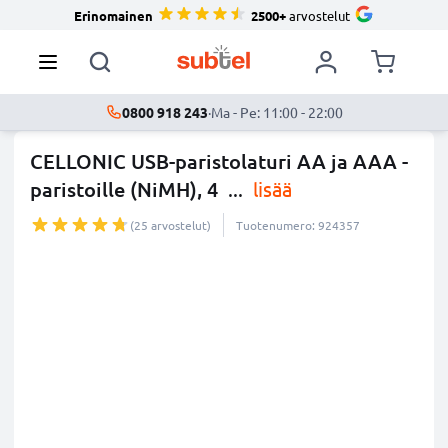
Erinomainen
2500+
arvostelut
0800 918 243
·
Ma - Pe: 11:00 - 22:00
CELLONIC USB-paristolaturi AA ja AAA -
paristoille (NiMH), 4
...
lisää
(25 arvostelut)
Tuotenumero: 924357