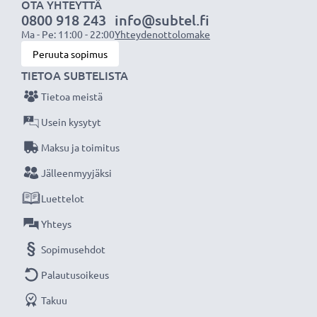
✔ Hellävarainen ja varma lataus -
OTA YHTEYTTÄ
0800 918 243
info@subtel.fi
mikroprosessoriohjattu latauslaite ylikuormitussuojalla
Ma - Pe: 11:00 - 22:00
Yhteydenottolomake
ja automaattisella sammutuksella
Peruuta sopimus
✔ Yksilöllinen latauksen seuranta - lataa yksilöllisesti
TIETOA SUBTELISTA
pariston tarpeen mukaan
Tietoa meistä
✔ LCD-näyttö - näyttää jokaisen pariston latauksen
etenemisen, myös viallisten paristojen tunnistus ja
Usein kysytyt
näyttö
Maksu ja toimitus
Jälleenmyyjäksi
T
ekniset tiedot:
Luettelot
Ladattavat paristotyypit:
AA, AAA, NiMH, Ni-CD
Latauksen hallinta:
jokaisen pariston lataustilan
Yhteys
näyttö
Sopimusehdot
Latauspaikat:
4 paristopaikkaa
Palautusoikeus
Erilaisten paristojen samanaikainen lataus:
kyllä
Takuu
LCD-näyttö:
jokaisen pariston yksilöllinen seuranta