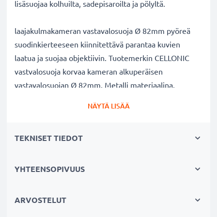
lisäsuojaa kolhuilta, sadepisaroilta ja pölyltä.
laajakulmakameran vastavalosuoja Ø 82mm pyöreä
suodinkierteeseen kiinnitettävä parantaa kuvien
laatua ja suojaa objektiivin. Tuotemerkin CELLONIC
vastvalosuoja korvaa kameran alkuperäisen
vastavalosuojan Ø 82mm. Metalli materiaalina.
NÄYTÄ LISÄÄ
laajakulmakameran vastavalosuoja Ø 82mm Ø 82mm
pyöreä suodinkierteeseen kiinnitettävä tuotemerkiltä
TEKNISET TIEDOT
CELLONIC
✔ 100% yhteensopiva Ø 82mm kameraan
✔ Lisää värien syvyyttä, kontrastia ja yksityiskohtia
YHTEENSOPIVUUS
✔ Sopii objektiiveihin: zoomobjektiivi, teleobjektiivi,
makro-objektiivi ja laajakulmaobjektiivi
ARVOSTELUT
✔ Vähentää taustavaloa, sivuvaloa ja linssiin tulevaa