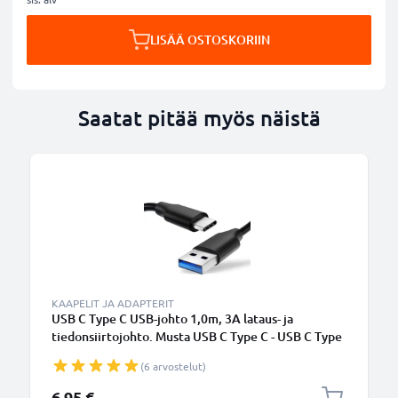
LISÄÄ OSTOSKORIIN
Saatat pitää myös näistä
KAAPELIT JA ADAPTERIT
USB C Type C USB-johto 1,0m, 3A lataus- ja
tiedonsiirtojohto. Musta USB C Type C - USB C Type
C PVC USB-kaapeli
(6 arvostelut)
6,95 €