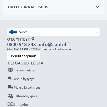
hajavaloa
TUOTETURVALLISUUS
✔ Suojaa linssiä sateelta, pölyltä sekä muilta tahroilta
ja iskuilta
✔ Vastavalosuoja laajakulmaobjektiiveille
✔ Yleinen vastavalosuoja kaikkiin objektiivin
▾
suodinkierteisiin, joissa on sama halkaisija
OTA YHTEYTTÄ
0800 918 243
info@subtel.fi
Tekniset tiedot:
Ma - Pe: 11:00 - 22:00
Yhteydenottolomake
Halkaisija:
Ø 82mm
Peruuta sopimus
Materiaali:
Metalli
TIETOA SUBTELISTA
Muoto:
pyöreä
Tietoa meistä
Usein kysytyt
Lisää yksityiskohtia, kontrastia ja väriä
Maksu ja toimitus
- laajakulmakameran vastavalosuoja pyöreä
Jälleenmyyjäksi
suodinkierteeseen kiinnitettävä tuotemerkiltä
CELLONIC 3 vuoden takuulla!
Luettelot