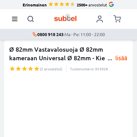
Erinomainen
2500+
arvostelut
0800 918 243
·
Ma - Pe: 11:00 - 22:00
Ø 82mm Vastavalosuoja Ø 82mm
kameraan Universal Ø 82mm - Kie
...
lisää
(2 arvostelut)
Tuotenumero: 923928