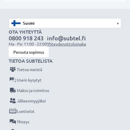
✔ Tämä vastavalosuoja vastaa alkuperäistä
vastavalosuojaa
✔ Vastavalosuoja muotokuva- ja teleobjektiiveille
▾
✔ Yleinen vastavalosuoja kaikkiin objektiivin
OTA YHTEYTTÄ
suodinkierteisiin, joissa on sama halkaisija
0800 918 243
info@subtel.fi
Ma - Pe: 11:00 - 22:00
Yhteydenottolomake
Tekniset tiedot:
Peruuta sopimus
Materiaali:
Metalli
TIETOA SUBTELISTA
Muoto:
pyöreä
Tietoa meistä
Usein kysytyt
Lisää yksityiskohtia, kontrastia ja väriä
Maksu ja toimitus
- Vastavalosuoja pyöreä suodinkierteeseen
Jälleenmyyjäksi
kiinnitettävä tuotemerkiltä CELLONIC 3 vuoden
takuulla!
Luettelot
Yhteys