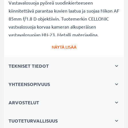
Vastavalosuoja pyöreä suodinkierteeseen
kiinnitettävä parantaa kuvien laatua ja suojaa Nikon AF
85mm f/1.8 D objektiivin. Tuotemerkin CELLONIC
vastvalosuoja korvaa kameran alkuperäisen
vastavalosuojan HN-23. Metalli materiaalina.
NÄYTÄ LISÄÄ
Vastavalosuoja HN-23 pyöreä suodinkierteeseen
kiinnitettävä tuotemerkiltä CELLONIC
TEKNISET TIEDOT
✔ 100% yhteensopiva Nikon kameraan
✔ Lisää värien syvyyttä, kontrastia ja yksityiskohtia
✔ Sopii objektiiveihin: zoomobjektiivi, teleobjektiivi,
YHTEENSOPIVUUS
makro-objektiivi ja muotokuvaobjektiivi
✔ Vähentää taustavaloa, sivuvaloa ja linssiin tulevaa
ARVOSTELUT
hajavaloa
✔ Suojaa linssiä sateelta, pölyltä sekä muilta tahroilta
TUOTETURVALLISUUS
ja iskuilta