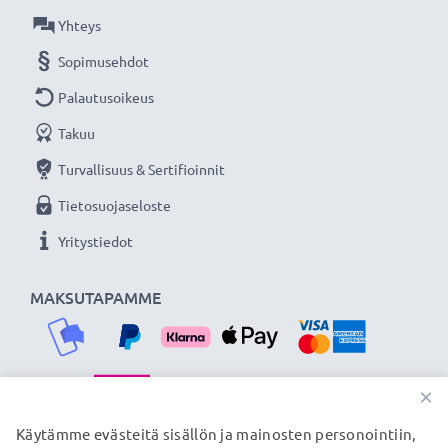
Muoto:
kukkamalli / tulppaani / terälehti
Yhteys
Sopimusehdot
Lisää yksityiskohtia, kontrastia ja väriä
- Vastavalosuoja kukkamalli / tulppaani / terälehti
Palautusoikeus
bajonetti tuotemerkiltä CELLONIC 3 vuoden
Takuu
takuulla!
Turvallisuus & Sertifioinnit
Tietosuojaseloste
Yritystiedot
MAKSUTAPAMME
×
TOIMITUSKUMPPANIMME
Käytämme evästeitä sisällön ja mainosten personointiin,