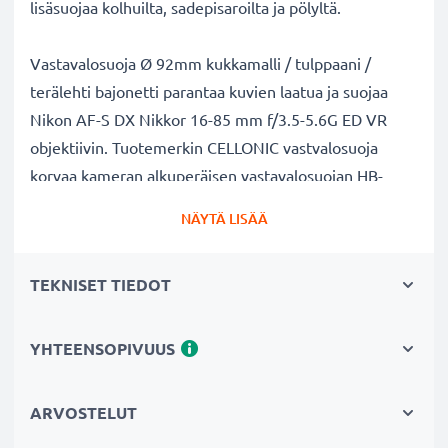
lisäsuojaa kolhuilta, sadepisaroilta ja pölyltä.
Vastavalosuoja Ø 92mm kukkamalli / tulppaani /
terälehti bajonetti parantaa kuvien laatua ja suojaa
Nikon AF-S DX Nikkor 16-85 mm f/3.5-5.6G ED VR
objektiivin. Tuotemerkin CELLONIC vastvalosuoja
korvaa kameran alkuperäisen vastavalosuojan HB-
39. Muovi materiaalina.
NÄYTÄ LISÄÄ
Vastavalosuoja HB-39 Ø 92mm kukkamalli / tulppaani
TEKNISET TIEDOT
/ terälehti bajonetti tuotemerkiltä CELLONIC
✔ 100% yhteensopiva Ø 92mm Nikon kameraan
✔ Lisää värien syvyyttä, kontrastia ja yksityiskohtia
YHTEENSOPIVUUS
✔ Sopii objektiiveihin: zoomobjektiivi, teleobjektiivi,
makro-objektiivi ja muotokuvaobjektiivi
ARVOSTELUT
✔ Vähentää taustavaloa, sivuvaloa ja linssiin tulevaa