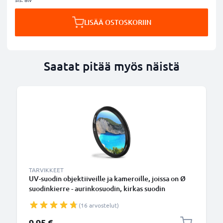
LISÄÄ OSTOSKORIIN
Saatat pitää myös näistä
TARVIKKEET
UV-suodin objektiiveille ja kameroille, joissa on Ø
suodinkierre - aurinkosuodin, kirkas suodin
(16 arvostelut)
9,95 €