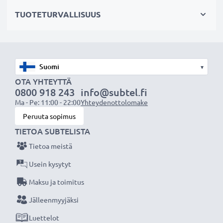
hajavaloa
TUOTETURVALLISUUS
✔ Suojaa linssiä sateelta, pölyltä sekä muilta tahroilta
ja iskuilta
✔ Tämä vastavalosuoja vastaa alkuperäistä
vastavalosuojaa
▾
✔ Vastavalosuoja muotokuva- ja teleobjektiiveille
OTA YHTEYTTÄ
✔ Voidaan yhdistää linssisuojukseen, objektiivin
0800 918 243
info@subtel.fi
suojukseen tai suotimiin
Ma - Pe: 11:00 - 22:00
Yhteydenottolomake
✔ Muotoiltu bajonetti-vastavalosuoja
Peruuta sopimus
bajonettikiinnityksellä, sopii vain tiettyihin
TIETOA SUBTELISTA
objektiiveihin
Tietoa meistä
✔ Ei sovellu super-, ultra- tai laajakulmaobjektiiveille
Usein kysytyt
Maksu ja toimitus
Tekniset tiedot:
Halkaisija:
Ø 92mm
Jälleenmyyjäksi
Materiaali:
Muovi
Luettelot