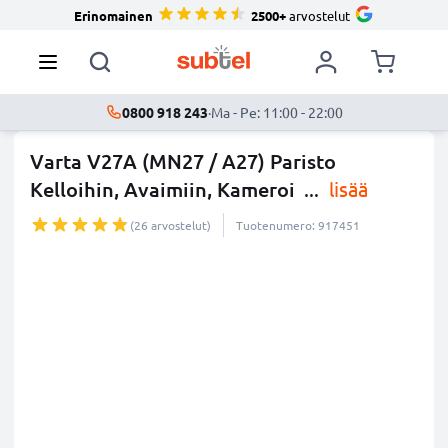
Erinomainen
2500+
arvostelut
0800 918 243
·
Ma - Pe: 11:00 - 22:00
Varta V27A (MN27 / A27) Paristo
Kelloihin, Avaimiin, Kameroi
...
lisää
(26 arvostelut)
Tuotenumero: 917451