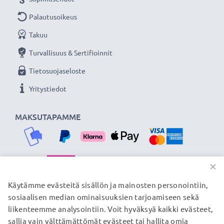
Palautusoikeus
Takuu
Turvallisuus & Sertifioinnit
Tietosuojaseloste
Yritystiedot
MAKSUTAPAMME
×
TOIMITUSKUMPPANIMME
Käytämme evästeitä sisällön ja mainosten personointiin,
sosiaalisen median ominaisuuksien tarjoamiseen sekä
liikenteemme analysointiin. Voit hyväksyä kaikki evästeet,
sallia vain välttämättömät evästeet tai hallita omia
© subtel.fi 2026