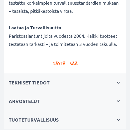
testattu korkeimpien turvallisuusstandardien mukaan
– tasaista, pitkäkestoista virtaa.
Laatua ja Turvallisuutta
Paristoasiantuntijoita vuodesta 2004. Kaikki tuotteet
testataan tarkasti – ja toimitetaan 3 vuoden takuulla.
Pariston tekniset tiedot
NÄYTÄ LISÄÄ
Merkki:
Varta
Malli:
V27A / 4227
TEKNISET TIEDOT
Tyyppi / Koko:
A27
IEC Nimitys:
MN27
ARVOSTELUT
Mitat (yksikkö) n.:
28.2 mm × Ø 8 mm
Jännite:
12V
Teknologia:
Alkali Mangan (Zn / MnO2)
TUOTETURVALLISUUS
Kapasiteetti:
20 mAh