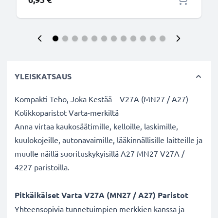
YLEISKATSAUS
Kompakti Teho, Joka Kestää – V27A (MN27 / A27)
Kolikkoparistot Varta-merkiltä
Anna virtaa kaukosäätimille, kelloille, laskimille,
kuulokojeille, autonavaimille, lääkinnällisille laitteille ja
muulle näillä suorituskykyisillä A27 MN27 V27A /
4227 paristoilla.
Pitkäikäiset Varta V27A (MN27 / A27) Paristot
Yhteensopivia tunnetuimpien merkkien kanssa ja