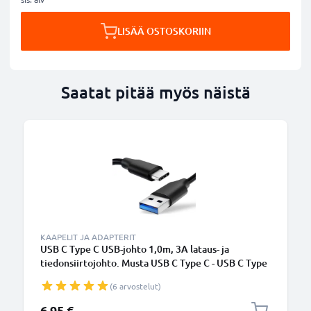
LISÄÄ OSTOSKORIIN
Saatat pitää myös näistä
KAAPELIT JA ADAPTERIT
USB C Type C USB-johto 1,0m, 3A lataus- ja
tiedonsiirtojohto. Musta USB C Type C - USB C Type
C PVC USB-kaapeli
(6 arvostelut)
6,95 €