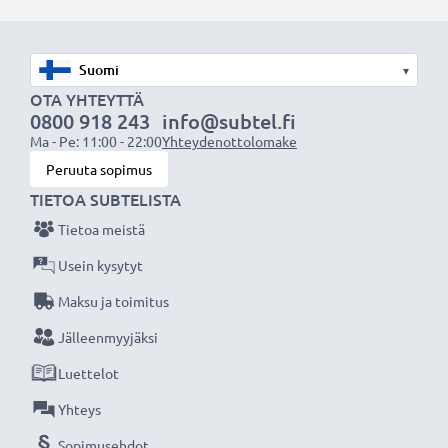
Kappalemäärä:
x1
▾
Vaihtoparisto tai varakappale – Varta tarjoaa
OTA YHTEYTTÄ
luotettavan ja pitkäkestoisen suorituskyvyn. Tilaa
0800 918 243
info@subtel.fi
nyt – nopea toimitus ja 3 vuoden takuu!
Ma - Pe: 11:00 - 22:00
Yhteydenottolomake
Peruuta sopimus
TIETOA SUBTELISTA
Tietoa meistä
Usein kysytyt
Maksu ja toimitus
Jälleenmyyjäksi
Luettelot
Yhteys
Sopimusehdot