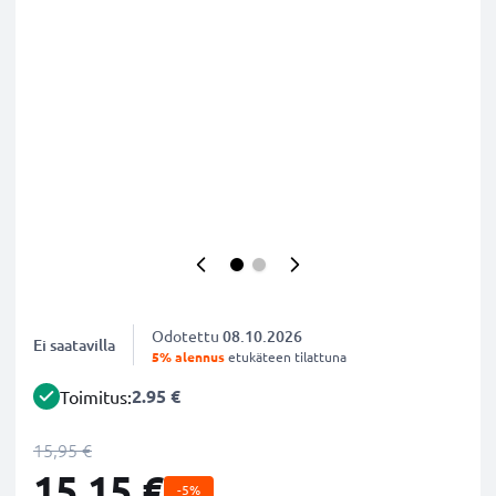
Odotettu
08.10.2026
Ei saatavilla
5% alennus
etukäteen tilattuna
2.95 €
Toimitus:
15,95 €
15,15 €
-5%