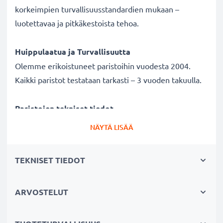
korkeimpien turvallisuusstandardien mukaan –
luotettavaa ja pitkäkestoista tehoa.
Huippulaatua ja Turvallisuutta
Olemme erikoistuneet paristoihin vuodesta 2004.
Kaikki paristot testataan tarkasti – 3 vuoden takuulla.
Paristojen tekniset tiedot
Merkki:
Varta
NÄYTÄ LISÄÄ
Malli:
6203
Tyyppi / Koko:
2CR5
TEKNISET TIEDOT
IEC Nimitys:
2CR5
Mitat (yksikkö) n.:
45 x 34 x 17 mm
ARVOSTELUT
Jännite:
6V
Teknologia:
Lithium (LI/CR)