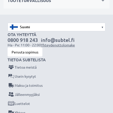
Kapasiteetti:
TUOTETURVALLISUUS
1600mAh
Kappalemäärä:
x1
Vaihdatko pariston tai täydennät varastoa? Varta
▾
paristot tarjoavat luotettavan suorituskyvyn ja
OTA YHTEYTTÄ
pidemmän käyttöiän. Tilaa nyt – nopea toimitus ja
0800 918 243
info@subtel.fi
3 vuoden takuu!
Ma - Pe: 11:00 - 22:00
Yhteydenottolomake
Peruuta sopimus
TIETOA SUBTELISTA
Tietoa meistä
Usein kysytyt
Maksu ja toimitus
Jälleenmyyjäksi
Luettelot
Yhteys