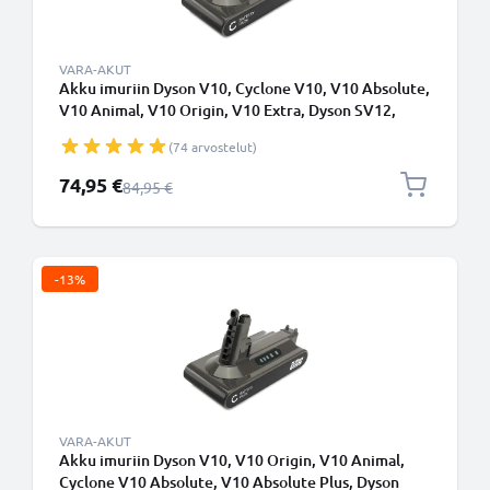
VARA-AKUT
Akku imuriin Dyson V10, Cyclone V10, V10 Absolute,
V10 Animal, V10 Origin, V10 Extra, Dyson SV12,
SV27 - Ruuvikiinnitteinen akku - 3000mAh
(74 arvostelut)
vaihtoakku tuotemerkiltä CELLONIC
Erikoishinta
74,95 €
Normaali hinta
84,95 €
-13%
VARA-AKUT
Akku imuriin Dyson V10, V10 Origin, V10 Animal,
Cyclone V10 Absolute, V10 Absolute Plus, Dyson