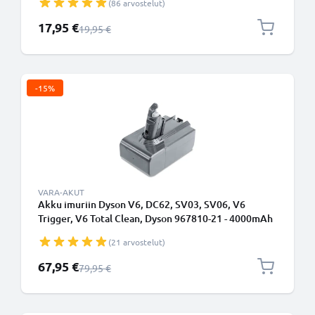
(86 arvostelut)
Erikoishinta
17,95 €
Normaali hinta
19,95 €
-15%
VARA-AKUT
Akku imuriin Dyson V6, DC62, SV03, SV06, V6
Trigger, V6 Total Clean, Dyson 967810-21 - 4000mAh
vaihtoakku tuotemerkiltä CELLONIC -
(21 arvostelut)
Ruuvikiinnitteinen akku (Ei yhteensopiva
seinälaturin kanssa)
Erikoishinta
67,95 €
Normaali hinta
79,95 €