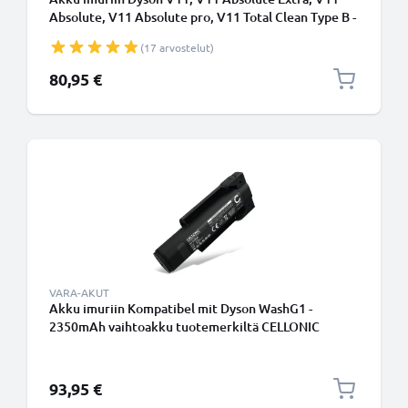
Absolute, V11 Absolute pro, V11 Total Clean Type B -
Ruuvikiinnitteinen akku - 4000mAh Li-Ion vaihtoakku
(17 arvostelut)
tuotemerkiltä CELLONIC
80,95 €
VARA-AKUT
Akku imuriin Kompatibel mit Dyson WashG1 -
2350mAh vaihtoakku tuotemerkiltä CELLONIC
93,95 €