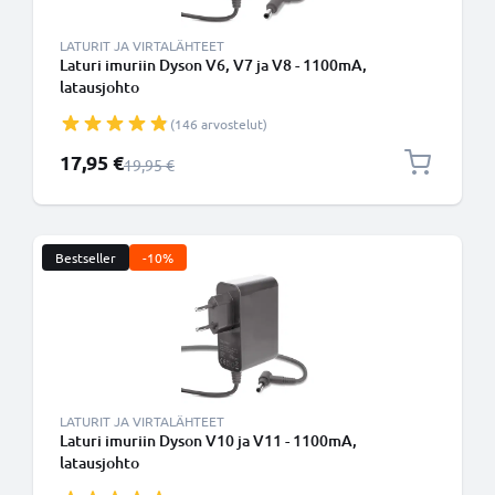
LATURIT JA VIRTALÄHTEET
Laturi imuriin Dyson V6, V7 ja V8 - 1100mA,
latausjohto
(146 arvostelut)
Erikoishinta
17,95 €
Normaali hinta
19,95 €
Bestseller
-10%
LATURIT JA VIRTALÄHTEET
Laturi imuriin Dyson V10 ja V11 - 1100mA,
latausjohto