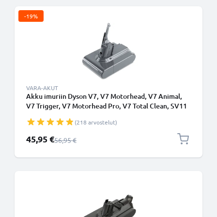
-19%
VARA-AKUT
Akku imuriin Dyson V7, V7 Motorhead, V7 Animal,
V7 Trigger, V7 Motorhead Pro, V7 Total Clean, SV11
Type B (Dyson 968670-02) - 2500mAh vaihtoakku
(218 arvostelut)
tuotemerkiltä CELLONIC - Ruuvikiinnitteinen akku
Erikoishinta
45,95 €
Normaali hinta
56,95 €