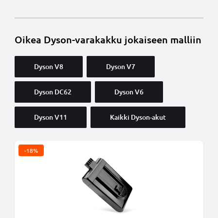
Oikea Dyson-varakakku jokaiseen malliin
Dyson V8
Dyson V7
Dyson DC62
Dyson V6
Dyson V11
Kaikki Dyson-akut
-18%