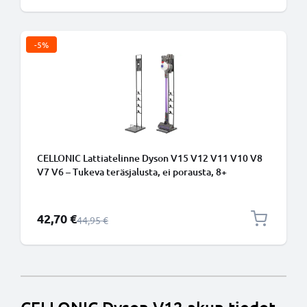
-5%
CELLONIC Lattiatelinne Dyson V15 V12 V11 V10 V8
V7 V6 – Tukeva teräsjalusta, ei porausta, 8+
lisävarustetta, 1265 mm torni
Erikoishinta
42,70 €
Normaali hinta
44,95 €