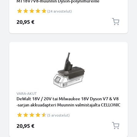
MT18V7V8-muunnin Dyson-pölynimureille
valmistajalta CELLONIC
(24 arvostelut)
20,95 €
VARA-AKUT
DeWalt 18V / 20V tai Milwaukee 18V Dyson V7 & V8
-sarjan akkuadapteri Muunnin valmistajalta CELLONIC
(5 arvostelut)
20,95 €