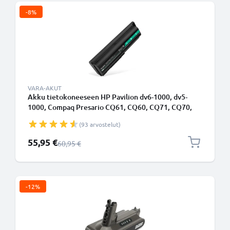
-8%
VARA-AKUT
Akku tietokoneeseen HP Pavilion dv6-1000, dv5-
1000, Compaq Presario CQ61, CQ60, CQ71, CQ70,
EV12, EV03, EV06 - 10.8V 8800mAh tuotemerkiltä
(93 arvostelut)
CELLONIC
Erikoishinta
55,95 €
Normaali hinta
60,95 €
-12%