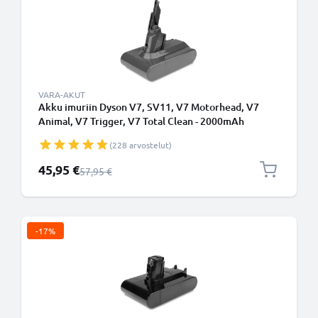
VARA-AKUT
Akku imuriin Dyson V7, SV11, V7 Motorhead, V7
Animal, V7 Trigger, V7 Total Clean - 2000mAh
vaihtoakku tuotemerkiltä CELLONIC -
(228 arvostelut)
Ruuvikiinnitteinen akku
Erikoishinta
45,95 €
Normaali hinta
57,95 €
-17%