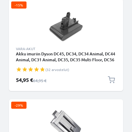
-15%
VARA-AKUT
Akku imuriin Dyson DC45, DC34, DC34 Animal, DC44
Animal, DC31 Animal, DC35, DC35 Multi Floor, DC56
- 2500mAh vaihtoakku tuotemerkiltä CELLONIC -
(32 arvostelut)
Ruuvikiinnitteinen akku
Erikoishinta
54,95 €
Normaali hinta
64,95 €
-29%