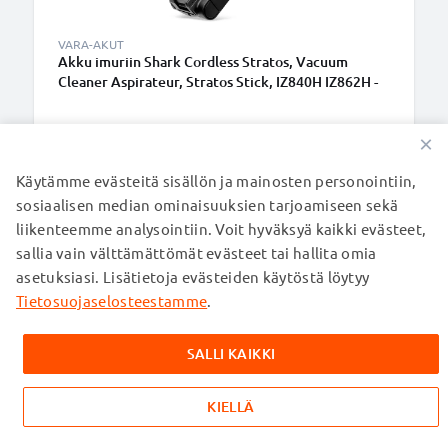
VARA-AKUT
Akku imuriin Shark Cordless Stratos, Vacuum
Cleaner Aspirateur, Stratos Stick, IZ840H IZ862H -
2000mAh vaihtoakku tuotemerkiltä CELLONIC
74,95 €
▾
OTA YHTEYTTÄ
0800 918 243
info@subtel.fi
Ma - Pe: 11:00 - 22:00
Yhteydenottolomake