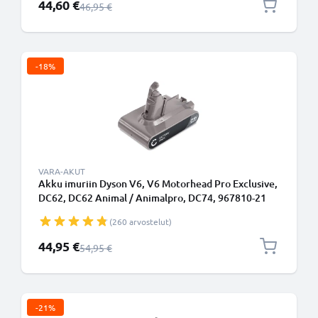
Erikoishinta
44,60 €
Normaali hinta
46,95 €
-18%
VARA-AKUT
Akku imuriin Dyson V6, V6 Motorhead Pro Exclusive,
DC62, DC62 Animal / Animalpro, DC74, 967810-21
Type B - Ruuvikiinnitteinen akku 2000mAh
(260 arvostelut)
vaihtoakku tuotemerkiltä CELLONIC
Erikoishinta
44,95 €
Normaali hinta
54,95 €
-21%