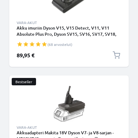
VARA-AKUT
Akku imuriin Dyson V15, V15 Detect, V11, V11
Absolute Plus Pro, Dyson SV15, SV16, SV17, SV18,
SV22 Type A - Napsautettava akku - 4000mAh
(68 arvostelut)
vaihtoakku tuotemerkiltä CELLONIC
89,95 €
Bestseller
VARA-AKUT
Akkuadapteri Makita 18V Dyson V7- ja V8-sarjan -