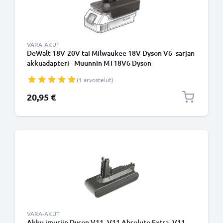
VARA-AKUT
DeWalt 18V-20V tai Milwaukee 18V Dyson V6 -sarjan
akkuadapteri - Muunnin MT18V6 Dyson-
pölynimureille valmistajalta CELLONIC
(1 arvostelut)
20,95 €
VARA-AKUT
Akku imuriin Dyson V11, V11 Absolute Extra, V11