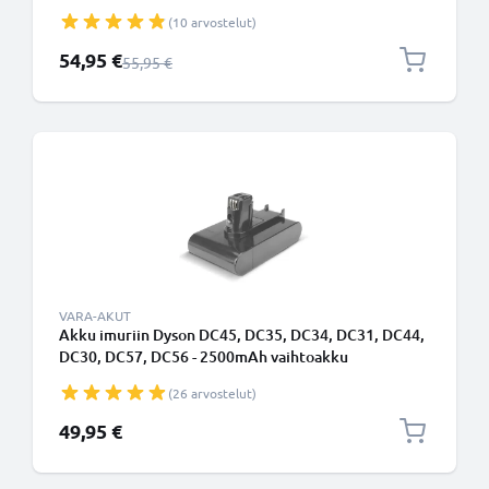
1500mAh vaihtoakku tuotemerkiltä CELLONIC -
(10 arvostelut)
Napsautettava akku
Erikoishinta
54,95 €
Normaali hinta
55,95 €
VARA-AKUT
Akku imuriin Dyson DC45, DC35, DC34, DC31, DC44,
DC30, DC57, DC56 - 2500mAh vaihtoakku
tuotemerkiltä CELLONIC - Napsautettava akku
(26 arvostelut)
49,95 €