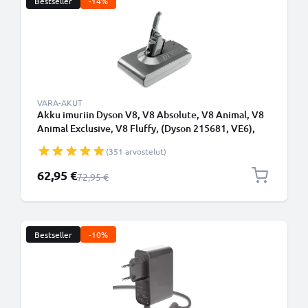
Bestseller
-14%
VARA-AKUT
Akku imuriin Dyson V8, V8 Absolute, V8 Animal, V8
Animal Exclusive, V8 Fluffy, (Dyson 215681, VE6),
SV10, SV25 - 3000mAh vaihtoakku tuotemerkiltä
(351 arvostelut)
CELLONIC - Ruuvikiinnitteinen akku
Erikoishinta
62,95 €
Normaali hinta
72,95 €
Bestseller
-10%