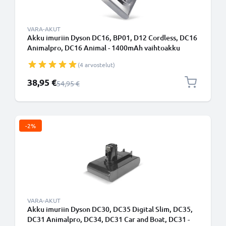
VARA-AKUT
Akku imuriin Dyson DC16, BP01, D12 Cordless, DC16
Animalpro, DC16 Animal - 1400mAh vaihtoakku
tuotemerkiltä CELLONIC
(4 arvostelut)
Erikoishinta
38,95 €
Normaali hinta
54,95 €
-2%
VARA-AKUT
Akku imuriin Dyson DC30, DC35 Digital Slim, DC35,
DC31 Animalpro, DC34, DC31 Car and Boat, DC31 -