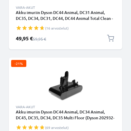
VARA-AKUT
Akku imuriin Dyson DC44 Animal, DC31 Animal,
DC35, DC34, DC31, DC44, DC44 Animal Total Clean -
2000mAh vaihtoakku tuotemerkiltä CELLONIC -
(16 arvostelut)
Napsautettava akku
Erikoishinta
49,95 €
Normaali hinta
59,95 €
-21%
VARA-AKUT
Akku imuriin Dyson DC44 Animal, DC34 Animal,
DC45, DC35, DC34, DC35 Multi Floor (Dyson 202932-
05) - 2000mAh vaihtoakku tuotemerkiltä CELLONIC -
(69 arvostelut)
Tyyppi B - Ruuvikiinnitteinen akku