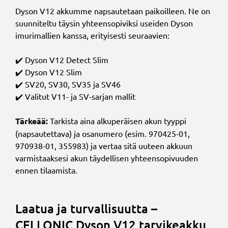
Dyson V12 akkumme napsautetaan paikoilleen. Ne on
suunniteltu täysin yhteensopiviksi useiden Dyson
imurimallien kanssa, erityisesti seuraavien:
✔️ Dyson V12 Detect Slim
✔️ Dyson V12 Slim
✔️ SV20, SV30, SV35 ja SV46
✔️ Valitut V11- ja SV-sarjan mallit
Tärkeää:
Tarkista aina alkuperäisen akun tyyppi
(napsautettava) ja osanumero (esim. 970425-01,
970938-01, 355983) ja vertaa sitä uuteen akkuun
varmistaaksesi akun täydellisen yhteensopivuuden
ennen tilaamista.
Laatua ja turvallisuutta –
CELLONIC Dyson V12 tarvikeakku