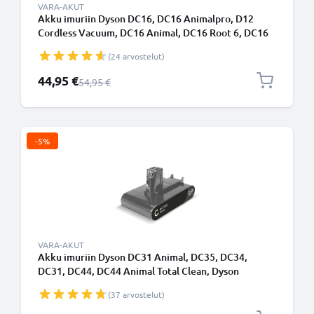
VARA-AKUT
Akku imuriin Dyson DC16, DC16 Animalpro, D12
Cordless Vacuum, DC16 Animal, DC16 Root 6, DC16
Issey Miyake, DC16 Handheld - 1500mAh vaihtoakku
(24 arvostelut)
tuotemerkiltä CELLONIC
Erikoishinta
44,95 €
Normaali hinta
54,95 €
-5%
VARA-AKUT
Akku imuriin Dyson DC31 Animal, DC35, DC34,
DC31, DC44, DC44 Animal Total Clean, Dyson
917083-05 - 1500mAh type A vaihtoakku
(37 arvostelut)
tuotemerkiltä CELLONIC - Napsautettava akku