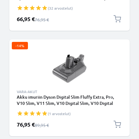
SV12, SV27 - 2500mAh vaihtoakku tuotemerkiltä
(32 arvostelut)
CELLONIC - Ruuvikiinnitteinen akku
Erikoishinta
66,95 €
Normaali hinta
76,95 €
-14%
VARA-AKUT
Akku imuriin Dyson Digital Slim Fluffy Extra, Pro,
V10 Slim, V11 Slim, V10 Digital Slim, V10 Digital
Slim Fluffy Extra (Dyson SV18) - 2500mAh
(1 arvostelut)
vaihtoakku tuotemerkiltä CELLONIC - Napsautettava
akku
Erikoishinta
76,95 €
Normaali hinta
89,95 €