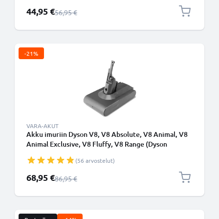
Erikoishinta
44,95 €
Normaali hinta
56,95 €
-21%
VARA-AKUT
Akku imuriin Dyson V8, V8 Absolute, V8 Animal, V8
Animal Exclusive, V8 Fluffy, V8 Range (Dyson
215681), SV10, SV25 - 4000mAh vaihtoakku
(56 arvostelut)
tuotemerkiltä CELLONIC
Erikoishinta
68,95 €
Normaali hinta
86,95 €