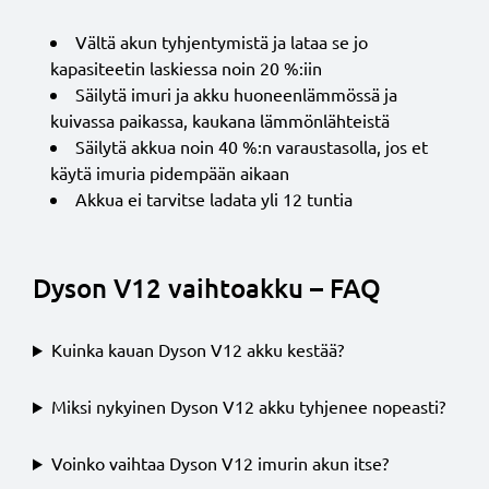
Vältä akun tyhjentymistä ja lataa se jo
kapasiteetin laskiessa noin 20 %:iin
Säilytä imuri ja akku huoneenlämmössä ja
kuivassa paikassa, kaukana lämmönlähteistä
Säilytä akkua noin 40 %:n varaustasolla, jos et
käytä imuria pidempään aikaan
Akkua ei tarvitse ladata yli 12 tuntia
Dyson V12 vaihtoakku – FAQ
Kuinka kauan Dyson V12 akku kestää?
Miksi nykyinen Dyson V12 akku tyhjenee nopeasti?
Voinko vaihtaa Dyson V12 imurin akun itse?