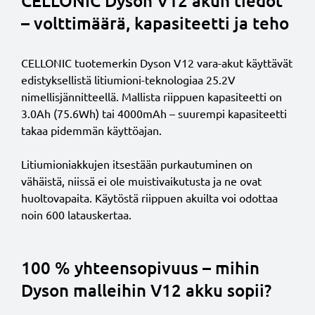
CELLONIC Dyson V12 akun tiedot
– volttimäärä, kapasiteetti ja teho
CELLONIC tuotemerkin Dyson V12 vara-akut käyttävät
edistyksellistä litiumioni-teknologiaa 25.2V
nimellisjännitteellä. Mallista riippuen kapasiteetti on
3.0Ah (75.6Wh) tai 4000mAh – suurempi kapasiteetti
takaa pidemmän käyttöajan.
Litiumioniakkujen itsestään purkautuminen on
vähäistä, niissä ei ole muistivaikutusta ja ne ovat
huoltovapaita. Käytöstä riippuen akuilta voi odottaa
noin 600 latauskertaa.
100 % yhteensopivuus – mihin
Dyson malleihin V12 akku sopii?