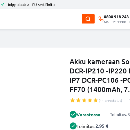
Huippulaatua - EU-sertifioitu
0800 918 243
Ma - Pe: 11:00 -
Akku kameraan So
DCR-IP210 -IP220 
IP7 DCR-PC106 -P
FF70 (1400mAh, 7
(11 arvostelut)
Varastossa
Toimitus: 3
2.95 €
Toimitus: