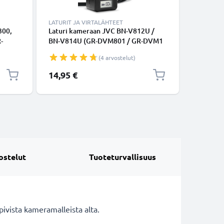
LATURIT JA VIRTALÄHTEET
LATURIT 
300,
Laturi kameraan JVC BN-V812U /
USB-kaks
-
BN-V814U (GR-DVM801 / GR-DVM1
Alpha A5
000
/ GR-DVL9000) - kameran
II A99 I
(4 arvostelut)
 -F550
tarvikelaturi
A700 A90
1m + USB
14,95 €
13,95 €
CELLONI
ostelut
Tuoteturvallisuus
vista kameramalleista alta.