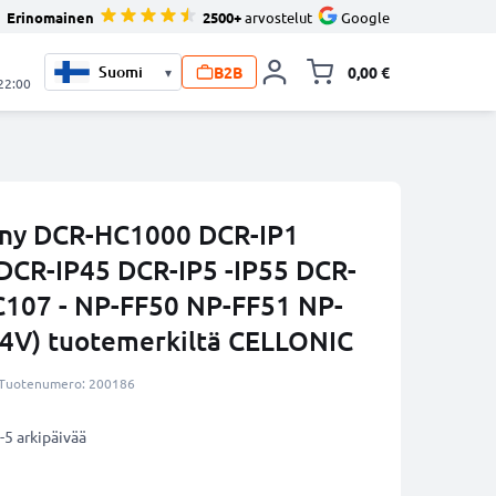
Erinomainen
2500+
arvostelut
Google
B2B
0,00 €
▾
Vaihda miniva
 22:00
ny DCR-HC1000 DCR-IP1
DCR-IP45 DCR-IP5 -IP55 DCR-
C107 - NP-FF50 NP-FF51 NP-
.4V) tuotemerkiltä CELLONIC
Tuotenumero: 200186
-5 arkipäivää