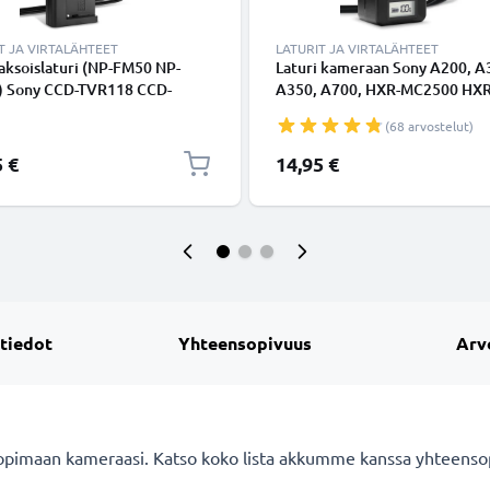
T JA VIRTALÄHTEET
LATURIT JA VIRTALÄHTEET
aksoislaturi (NP-FM50 NP-
Laturi kameraan Sony A200, A
 Sony CCD-TVR118 CCD-
A350, A700, HXR-MC2500 HXR
8 HDR-HC1 GV-D1000 HDR-
NX100 NX5 HDR-FX1 FX7 FX1
(68 arvostelut)
CR-PC100 DCR-TRV350 DCR-
DSR-PD150 - kameran NP-F970
-laitteille + 1m USB Kaapeli
-F750 -F330 tarvikelaturi
5 €
14,95 €
tajalta CELLONIC
 tiedot
Yhteensopivuus
Arv
opimaan kameraasi. Katso koko lista akkumme kanssa yhteensopi