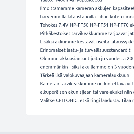
Ilmoittamamme kameran akkujen kapasiteetit 
harvemmilla lataustauoilla - ihan kuten ilm
Tehokas 7.4V NP-FF50 NP-FF51 NP-FF70 a
Pitkäkestoiset tarvikeakkumme tarjoavat jatk
Lisäksi akkumme kestävät useita lataussykle
Erinomaiset laatu- ja turvallisuusstandardit
Olemme akkuasiantuntijoita jo vuodesta 2004
enemmänkin - siksi akuillamme on 3 vuoden
Tärkeä lisä valokuvaajaan kameralaukkuun
Kameran tarvikeakkumme on luotettava virta
alkuperäisen akun sijaan tai vara-akuksi niin a
Valitse CELLONIC, etkä tingi laadusta. Tilaa 