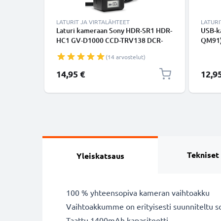
LATURIT JA VIRTALÄHTEET
LATURI
Laturi kameraan Sony HDR-SR1 HDR-
USB-k
HC1 GV-D1000 CCD-TRV138 DCR-
QM91)
TRV460 TRV350 TRV250 TRV22 -
TRV13
(14 arvostelut)
kameran NP-FM50 FM30 FM55H
SR1 D
tarvikelaturi
TRV460
14,95 €
12,9
valmis
Tekniset
Yleiskatsaus
100 % yhteensopiva kameran vaihtoakku
Vaihtoakkumme on erityisesti suunniteltu s
Taattu 1400mAh kapasiteetti