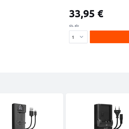
33,95 €
sis. alv
Määrä