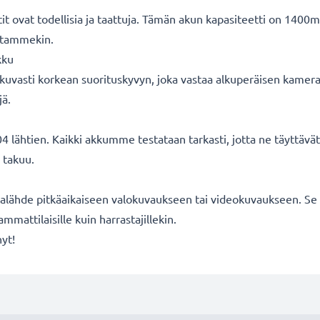
ovat todellisia ja taattuja. Tämän akun kapasiteetti on 1400m
oitammekin.
kku
uvasti korkean suorituskyvyn, joka vastaa alkuperäisen kameran
jä.
 lähtien. Kaikki akkumme testataan tarkasti, jotta ne täyttäv
 takuu.
lähde pitkäaikaiseen valokuvaukseen tai videokuvaukseen. Se s
mmattilaisille kuin harrastajillekin.
nyt!