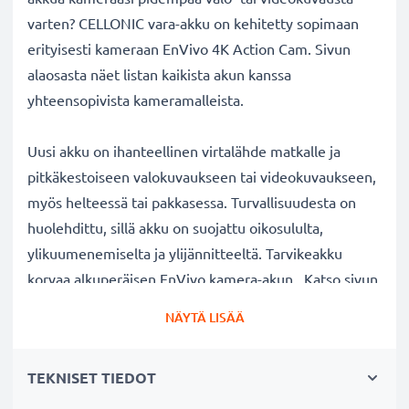
varten? CELLONIC vara-akku on kehitetty sopimaan
erityisesti kameraan EnVivo 4K Action Cam. Sivun
alaosasta näet listan kaikista akun kanssa
yhteensopivista kameramalleista.
Uusi akku on ihanteellinen virtalähde matkalle ja
pitkäkestoiseen valokuvaukseen tai videokuvaukseen,
myös helteessä tai pakkasessa. Turvallisuudesta on
huolehdittu, sillä akku on suojattu oikosululta,
ylikuumenemiselta ja ylijännitteeltä. Tarvikeakku
korvaa alkuperäisen EnVivo kamera-akun . Katso sivun
alaosasta lista kaikista tarvikeakun korvaamista
NÄYTÄ LISÄÄ
alkuperäisistä akkumalleista.
TEKNISET TIEDOT
EnVivo 4K Action Cam kameran vaihtoakku:
✔
100% yhteensopiva vaihtoakku