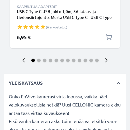
KAAPELIT JA ADAPTERIT
USB C Type C USB-johto 1,0m, 3A lataus- ja
tiedonsiirtojohto. Musta USB C Type C - USB C Type
C PVC USB-kaapeli
(6 arvostelut)
6,95 €
YLEISKATSAUS
Onko EnVivo kamerasi virta lopussa, vaikka näet
valokuvauksellisia hetkiä? Uusi CELLONIC
kamera-akku
antaa taas virtaa kuvaukseen!
Eikö vanha kameran akku toimi enää vai etsitkö vara-
akkua kameraasi pidempää valo- tai videokuvausta