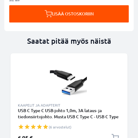
LISÄÄ OSTOSKORIIN
Saatat pitää myös näistä
KAAPELIT JA ADAPTERIT
USB C Type C USB-johto 1,0m, 3A lataus- ja
tiedonsiirtojohto. Musta USB C Type C - USB C Type
C PVC USB-kaapeli
(6 arvostelut)
6,95 €