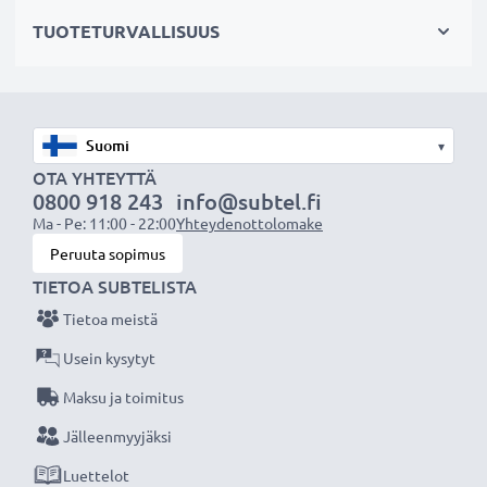
Valitse CELLONIC, etkä tingi laadusta. Tilaa nyt!
TUOTETURVALLISUUS
▾
OTA YHTEYTTÄ
0800 918 243
info@subtel.fi
Ma - Pe: 11:00 - 22:00
Yhteydenottolomake
Peruuta sopimus
TIETOA SUBTELISTA
Tietoa meistä
Usein kysytyt
Maksu ja toimitus
Jälleenmyyjäksi
Luettelot