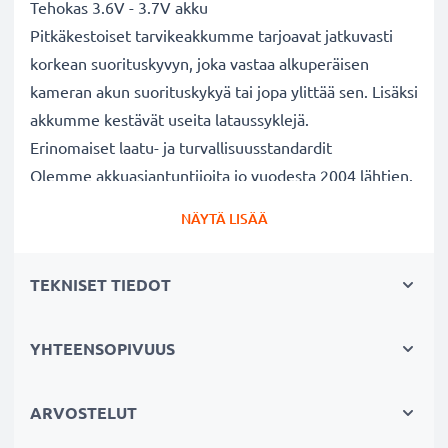
Tehokas 3.6V - 3.7V akku
Pitkäkestoiset tarvikeakkumme tarjoavat jatkuvasti
korkean suorituskyvyn, joka vastaa alkuperäisen
kameran akun suorituskykyä tai jopa ylittää sen. Lisäksi
akkumme kestävät useita lataussyklejä.
Erinomaiset laatu- ja turvallisuusstandardit
Olemme akkuasiantuntijoita jo vuodesta 2004 lähtien.
Kaikki akkumme testataan tarkasti, jotta ne täyttävät
NÄYTÄ LISÄÄ
kokonaan korkeimmat EU-standardit ja enemmänkin -
siksi akuillamme on 3 vuoden takuu.
TEKNISET TIEDOT
Tärkeä lisä valokuvaajaan kameralaukkuun
Kameran tarvikeakkumme on luotettava virtalähde
pitkäaikaiseen valokuvaukseen tai videokuvaukseen.
YHTEENSOPIVUUS
Se sopii erinomaisesti vaihtoakuksi alkuperäisen akun
sijaan tai vara-akuksi niin ammattilaisille kuin
ARVOSTELUT
harrastajillekin.