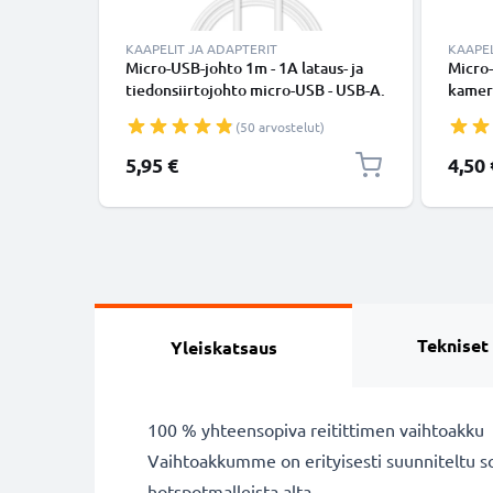
KAAPELIT JA ADAPTERIT
KAAPEL
Micro-USB-johto 1m - 1A lataus- ja
Micro
tiedonsiirtojohto micro-USB - USB-A.
kamera
Valkoinen PVC USB-kaapeli
data- 
(50 arvostelut)
5,95 €
4,50 
Tekniset
Yleiskatsaus
100 % yhteensopiva reitittimen vaihtoakku
Vaihtoakkumme on erityisesti suunniteltu sop
hotspotmalleista alta.