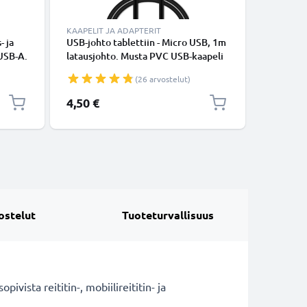
KAAPELIT JA ADAPTERIT
KAAPELIT
- ja
USB-johto tablettiin - Micro USB, 1m
USB-joht
 USB-A.
latausjohto. Musta PVC USB-kaapeli
M7200 / 
M7650 /
(26 arvostelut)
1A, 1m l
tukiasem
4,50 €
5,95 €
ostelut
Tuoteturvallisuus
ista reititin-, mobiilireititin- ja