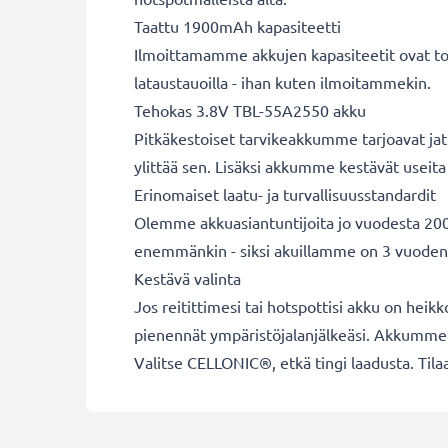
Taattu 1900mAh kapasiteetti
Ilmoittamamme akkujen kapasiteetit ovat tod
lataustauoilla - ihan kuten ilmoitammekin.
Tehokas 3.8V TBL-55A2550 akku
Pitkäkestoiset tarvikeakkumme tarjoavat jatk
ylittää sen. Lisäksi akkumme kestävät useita 
Erinomaiset laatu- ja turvallisuusstandardit
Olemme akkuasiantuntijoita jo vuodesta 2004
enemmänkin - siksi akuillamme on 3 vuoden
Kestävä valinta
Jos reitittimesi tai hotspottisi akku on heikk
pienennät ympäristöjalanjälkeäsi. Akkumme s
Valitse CELLONIC®, etkä tingi laadusta. Tilaa