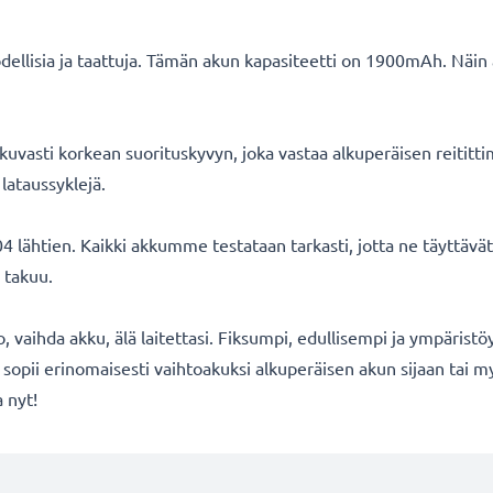
ellisia ja taattuja. Tämän akun kapasiteetti on 1900mAh. Näin
uvasti korkean suorituskyvyn, joka vastaa alkuperäisen reititti
lataussyklejä.
 lähtien. Kaikki akkumme testataan tarkasti, jotta ne täyttäv
 takuu.
o, vaihda akku, älä laitettasi. Fiksumpi, edullisempi ja ympäristö
opii erinomaisesti vaihtoakuksi alkuperäisen akun sijaan tai my
 nyt!