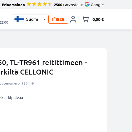
Erinomainen
2500+
arvostelut
Google
B2B
0,00 €
▾
Vaihda miniva
 22:00
0, TL-TR961 reitittimeen -
kiltä CELLONIC
uotenumero: 920449
-5 arkipäivää