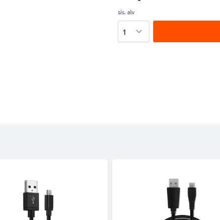
sis. alv
Määrä