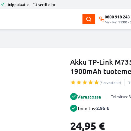
Huippulaatua - EU-sertifioitu
0800 918 243
Ma - Pe: 11:00 -
Akku TP-Link M735
1900mAh tuotemer
(5 arvostelut)
T
Varastossa
Toimitus: 3
2.95 €
Toimitus:
24,95 €