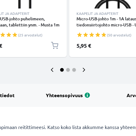
IT JA ADAPTERIT
KAAPELIT JA ADAPTERIT
-USB-johto puhelimeen,
Micro-USB-johto 1m - 1A lataus
an, tablettiin ynm. - Musta 1m
tiedonsiirtojohto micro-USB -
ja latausjohto 2A, USB-kaapeli
Musta PVC USB-kaapeli
(25 arvostelut)
(50 arvostelut)
€
5,95 €
 tiedot
Yhteensopivuus
Arv
imaan reitittimeesi. Katso koko lista akkumme kanssa yhteensopiv