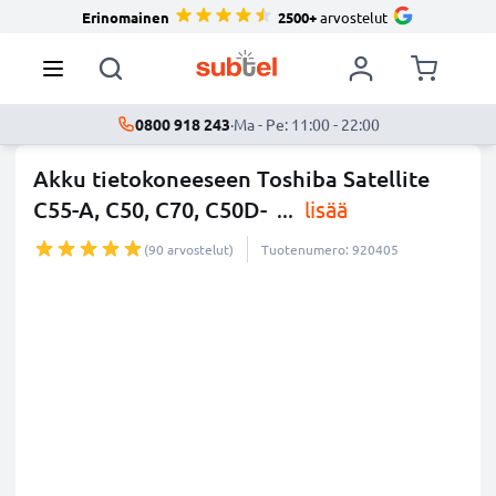
Erinomainen
2500+
arvostelut
0800 918 243
·
Ma - Pe: 11:00 - 22:00
Akku tietokoneeseen Toshiba Satellite
C55-A, C50, C70, C50D-
...
lisää
(90 arvostelut)
Tuotenumero: 920405