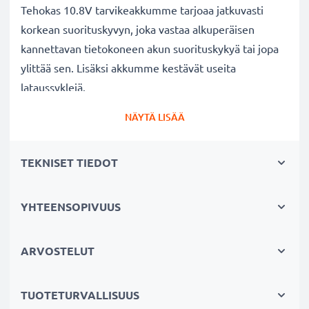
Tehokas 10.8V tarvikeakkumme tarjoaa jatkuvasti
korkean suorituskyvyn, joka vastaa alkuperäisen
kannettavan tietokoneen akun suorituskykyä tai jopa
ylittää sen. Lisäksi akkumme kestävät useita
lataussyklejä.
Erinomaiset laatu- ja turvallisuusstandardit
NÄYTÄ LISÄÄ
Olemme akkuasiantuntijoita jo vuodesta 2004 lähtien.
Kaikki akkumme testataan tarkasti, jotta ne täyttävät
TEKNISET TIEDOT
kokonaan korkeimmat EU-standardit ja enemmänkin -
siksi akuillamme on 3 vuoden takuu.
Kestävä valinta
YHTEENSOPIVUUS
Jos läppärisi akku on heikko, vaihda akku, älä laitettasi.
Fiksumpi, edullisempi ja ympäristöystävällisempi
ARVOSTELUT
valinta. Näin säästät rahaa ja pienennät
ympäristöjalanjälkeäsi. Akkumme sopii erinomaisesti
TUOTETURVALLISUUS
vaihtoakuksi alkuperäisen akun sijaan tai myös vara-