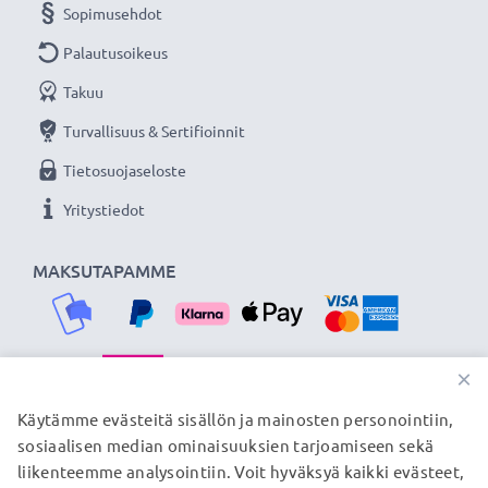
Sopimusehdot
Palautusoikeus
Takuu
Turvallisuus & Sertifioinnit
Tietosuojaseloste
Yritystiedot
MAKSUTAPAMME
×
TOIMITUSKUMPPANIMME
Käytämme evästeitä sisällön ja mainosten personointiin,
sosiaalisen median ominaisuuksien tarjoamiseen sekä
liikenteemme analysointiin. Voit hyväksyä kaikki evästeet,