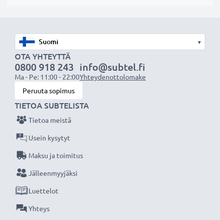
akuksi.
Valitse CELLONIC, etkä tingi laadusta. Tilaa nyt!
▾
OTA YHTEYTTÄ
0800 918 243
info@subtel.fi
Ma - Pe: 11:00 - 22:00
Yhteydenottolomake
Peruuta sopimus
TIETOA SUBTELISTA
Tietoa meistä
Usein kysytyt
Maksu ja toimitus
Jälleenmyyjäksi
Luettelot
Yhteys