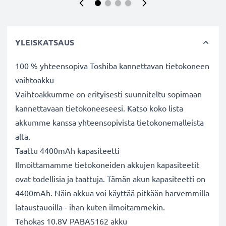
YLEISKATSAUS
100 % yhteensopiva Toshiba kannettavan tietokoneen
vaihtoakku
Vaihtoakkumme on erityisesti suunniteltu sopimaan
kannettavaan tietokoneeseesi. Katso koko lista
akkumme kanssa yhteensopivista tietokonemalleista
alta.
Taattu 4400mAh kapasiteetti
Ilmoittamamme tietokoneiden akkujen kapasiteetit
ovat todellisia ja taattuja. Tämän akun kapasiteetti on
4400mAh. Näin akkua voi käyttää pitkään harvemmilla
lataustauoilla - ihan kuten ilmoitammekin.
Tehokas 10.8V PABAS162 akku