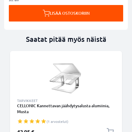
LISÄÄ OSTOSKORIIN
Saatat pitää myös näistä
TARVIKKEET
CELLONIC Kannettavan jäähdytysalusta alumiinia,
Musta
(1 arvostelut)
42,95 €