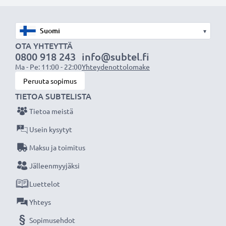
akuksi.
Valitse CELLONIC®, etkä tingi laadusta. Tilaa nyt!
▾
OTA YHTEYTTÄ
0800 918 243
info@subtel.fi
Ma - Pe: 11:00 - 22:00
Yhteydenottolomake
Peruuta sopimus
TIETOA SUBTELISTA
Tietoa meistä
Usein kysytyt
Maksu ja toimitus
Jälleenmyyjäksi
Luettelot
Yhteys
Sopimusehdot