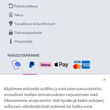
Palautusoikeus
Takuu
Turvallisuus & Sertifioinnit
Tietosuojaseloste
Yritystiedot
MAKSUTAPAMME
×
TOIMITUSKUMPPANIMME
Käytämme evästeitä sisällön ja mainosten personointiin,
sosiaalisen median ominaisuuksien tarjoamiseen sekä
liikenteemme analysointiin. Voit hyväksyä kaikki evästeet,
sallia vain välttämättömät evästeet tai hallita omia
© subtel.fi 2026