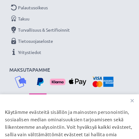
Palautusoikeus
Takuu
Turvallisuus & Sertifioinnit
Tietosuojaseloste
Yritystiedot
MAKSUTAPAMME
×
TOIMITUSKUMPPANIMME
Käytämme evästeitä sisällön ja mainosten personointiin,
sosiaalisen median ominaisuuksien tarjoamiseen sekä
liikenteemme analysointiin. Voit hyväksyä kaikki evästeet,
sallia vain välttämättömät evästeet tai hallita omia
© subtel.fi 2026