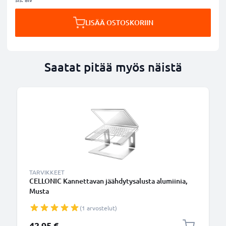
LISÄÄ OSTOSKORIIN
Saatat pitää myös näistä
TARVIKKEET
CELLONIC Kannettavan jäähdytysalusta alumiinia,
Musta
(1 arvostelut)
42,95 €