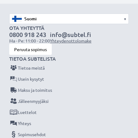
akuksi.
Valitse CELLONIC, etkä tingi laadusta. Tilaa nyt!
▾
OTA YHTEYTTÄ
0800 918 243
info@subtel.fi
Ma - Pe: 11:00 - 22:00
Yhteydenottolomake
Peruuta sopimus
TIETOA SUBTELISTA
Tietoa meistä
Usein kysytyt
Maksu ja toimitus
Jälleenmyyjäksi
Luettelot
Yhteys
Sopimusehdot