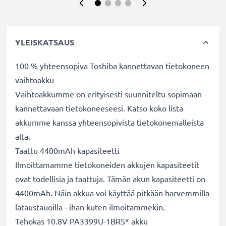
YLEISKATSAUS
100 % yhteensopiva Toshiba kannettavan tietokoneen
vaihtoakku
Vaihtoakkumme on erityisesti suunniteltu sopimaan
kannettavaan tietokoneeseesi. Katso koko lista
akkumme kanssa yhteensopivista tietokonemalleista
alta.
Taattu 4400mAh kapasiteetti
Ilmoittamamme tietokoneiden akkujen kapasiteetit
ovat todellisia ja taattuja. Tämän akun kapasiteetti on
4400mAh. Näin akkua voi käyttää pitkään harvemmilla
lataustauoilla - ihan kuten ilmoitammekin.
Tehokas 10.8V PA3399U-1BRS* akku