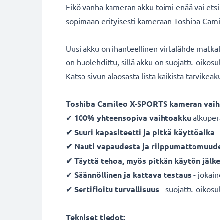
Eikö vanha kameran akku toimi enää vai ets
sopimaan erityisesti kameraan Toshiba Camil
Uusi akku on ihanteellinen virtalähde matka
on huolehdittu, sillä akku on suojattu oikos
Katso sivun alaosasta lista kaikista tarvikea
Toshiba Camileo X-SPORTS kameran vaih
✔
100% yhteensopiva vaihtoakku
alkuper
✔ Suuri kapasiteetti ja pitkä käyttöaika
-
✔ Nauti vapaudesta ja riippumattomuud
✔ Täyttä tehoa, myös pitkän käytön jälk
✔
Säännöllinen ja kattava testaus
- jokai
✔
Sertifioitu turvallisuus
- suojattu oikosul
Tekniset tiedot: