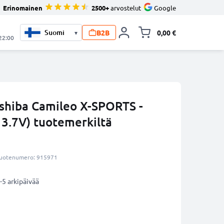
Erinomainen
2500+
arvostelut
Google
B2B
0,00 €
▾
Vaihda miniva
 22:00
shiba Camileo X-SPORTS -
3.7V) tuotemerkiltä
uotenumero: 915971
-5 arkipäivää