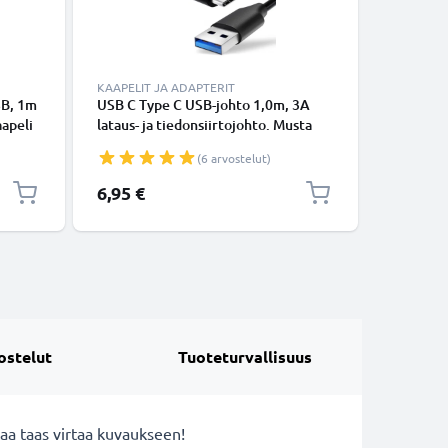
KAAPELIT JA ADAPTERIT
KAAPELIT
SB, 1m
USB C Type C USB-johto 1,0m, 3A
USB-joht
apeli
lataus- ja tiedonsiirtojohto. Musta
14, 13, 12
USB C Type C - USB C Type C PVC
Lightning
(6 arvostelut)
USB-kaapeli
Valkoine
6,95 €
16,95 €
ostelut
Tuoteturvallisuus
aa taas virtaa kuvaukseen!