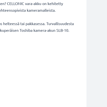
rten? CELLONIC vara-akku on kehitetty
 yhteensopivista kameramalleista.
 helteessä tai pakkasessa. Turvallisuudesta
a alkuperäisen Toshiba kamera-akun SLB-10.