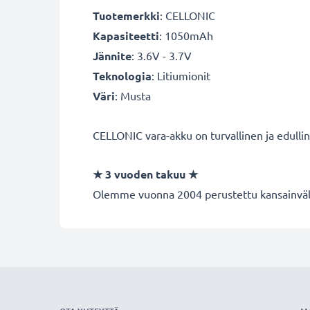
Tuotemerkki
:
CELLONIC
Kapasiteetti
: 1050mAh
Jännite
: 3.6V - 3.7V
Teknologia
: Litiumionit
Väri
: Musta
CELLONIC vara-akku on turvallinen ja edulli
★
3 vuoden takuu
★
Olemme vuonna 2004 perustettu kansainvälin