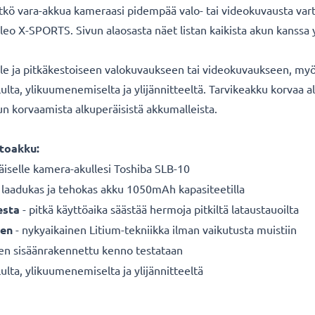
itkö vara-akkua kameraasi pidempää valo- tai videokuvausta va
eo X-SPORTS. Sivun alaosasta näet listan kaikista akun kanssa
lle ja pitkäkestoiseen valokuvaukseen tai videokuvaukseen, myös
ululta, ylikuumenemiselta ja ylijännitteeltä. Tarvikeakku korva
kun korvaamista alkuperäisistä akkumalleista.
toakku:
äiselle
kamera-akullesi Toshiba SLB-10
 laadukas ja tehokas akku 1050mAh kapasiteetilla
esta
- pitkä käyttöaika säästää hermoja pitkiltä lataustauoilta
een
- nykyaikainen Litium-tekniikka ilman vaikutusta muistiin
nen sisäänrakennettu kenno testataan
ulta, ylikuumenemiselta ja ylijännitteeltä