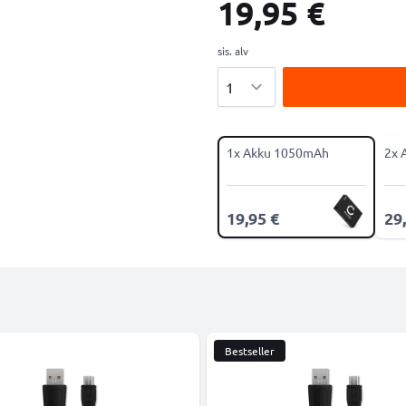
19,95 €
sis. alv
Määrä
1x Akku 1050mAh
2x 
19,95 €
29
Bestseller