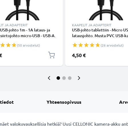
IT JA ADAPTERIT
KAAPELIT JA ADAPTERIT
USB-johto 1m - 1A lataus- ja
USB-johto tablettiin - Micro U
siirtojohto micro-USB - USB-A.
latausjohto. Musta PVC USB-ka
 PVC USB-kaapeli
(50 arvostelut)
(26 arvostelut)
€
4,50 €
 tiedot
Yhteensopivuus
Arv
 näet valokuvauksellisia hetkiä? Uusi CELLONIC
kamera-akku ant