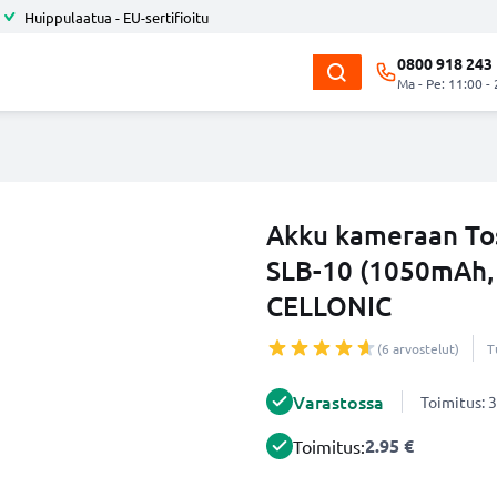
Huippulaatua - EU-sertifioitu
0800 918 243
Ma - Pe: 11:00 -
Akku kameraan To
SLB-10 (1050mAh, 
CELLONIC
(6 arvostelut)
T
Varastossa
Toimitus: 3
2.95 €
Toimitus: