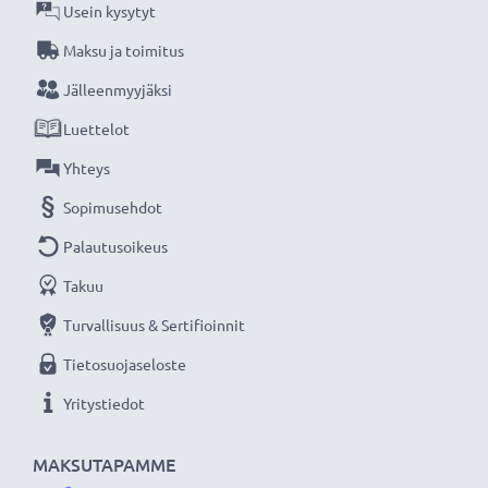
Usein kysytyt
CELLONIC vaihtoakku on pitkäikäinen ja turvallinen,
Maksu ja toimitus
laatua edulliseen hintaan.
Jälleenmyyjäksi
Luettelot
★
3 vuoden takuu
★
Olemme vuonna 2004 perustettu kansainvälinen
Yhteys
verkkokauppa, joka tarjoaa laadukkaita tuotteita, ja
Sopimusehdot
siksi tarjoamme 36 kuukauden takuun!
Palautusoikeus
Takuu
Turvallisuus & Sertifioinnit
Tietosuojaseloste
Yritystiedot
MAKSUTAPAMME