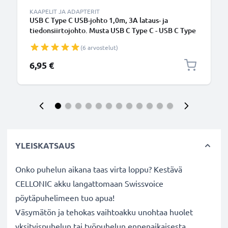
KAAPELIT JA ADAPTERIT
USB C Type C USB-johto 1,0m, 3A lataus- ja
tiedonsiirtojohto. Musta USB C Type C - USB C Type
C PVC USB-kaapeli
(6 arvostelut)
6,95 €
YLEISKATSAUS
Onko puhelun aikana taas virta loppu? Kestävä
CELLONIC akku langattomaan Swissvoice
pöytäpuhelimeen tuo apua!
Väsymätön ja tehokas vaihtoakku unohtaa huolet
yksityispuhelun tai työpuhelun ennenaikaisesta