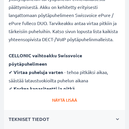
päättymisestä. Akku on kehitetty erityisesti
langattomaan pöytäpuhelimeen Swissvoice ePure /
ePure fulleco DUO. Tarvikeakku antaa virtaa pitkiin ja
tärkeisiin puheluihin. Katso sivun lopusta lista kaikista
yhteensopivista DECT-/VoIP pöytäpuhelinmalleista.
CELLONIC vaihtoakku Swissvoice
pöytäpuhelimeen
✔
Virtaa puheluja varten
- tehoa pitkäksi aikaa,
säästää lataustuokioilta puhelun aikana
✔
Korkea kapasiteetti ja pitkä
käyttöaika
- laadukas kotipuhelimen vaihtoakku
NÄYTÄ LISÄÄ
650mAh kapasiteetilla
✔
Tasainen suorituskyky, ei kapasiteetin
TEKNISET TIEDOT
menetystä
- moderni Litium-tekniikka ilman