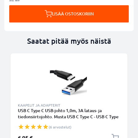
LISÄÄ OSTOSKORIIN
Saatat pitää myös näistä
KAAPELIT JA ADAPTERIT
USB C Type C USB-johto 1,0m, 3A lataus- ja
tiedonsiirtojohto. Musta USB C Type C - USB C Type
C PVC USB-kaapeli
(6 arvostelut)
6,95 €