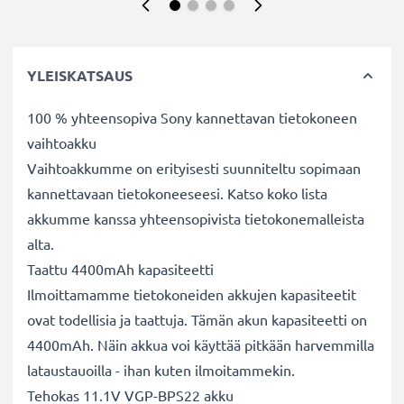
YLEISKATSAUS
100 % yhteensopiva Sony kannettavan tietokoneen
vaihtoakku
Vaihtoakkumme on erityisesti suunniteltu sopimaan
kannettavaan tietokoneeseesi. Katso koko lista
akkumme kanssa yhteensopivista tietokonemalleista
alta.
Taattu 4400mAh kapasiteetti
Ilmoittamamme tietokoneiden akkujen kapasiteetit
ovat todellisia ja taattuja. Tämän akun kapasiteetti on
4400mAh. Näin akkua voi käyttää pitkään harvemmilla
lataustauoilla - ihan kuten ilmoitammekin.
Tehokas 11.1V VGP-BPS22 akku