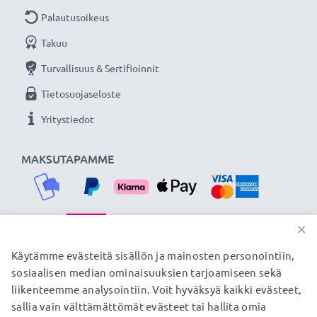
Palautusoikeus
Takuu
Turvallisuus & Sertifioinnit
Tietosuojaseloste
Yritystiedot
MAKSUTAPAMME
×
TOIMITUSKUMPPANIMME
Käytämme evästeitä sisällön ja mainosten personointiin,
sosiaalisen median ominaisuuksien tarjoamiseen sekä
liikenteemme analysointiin. Voit hyväksyä kaikki evästeet,
sallia vain välttämättömät evästeet tai hallita omia
© subtel.fi 2026