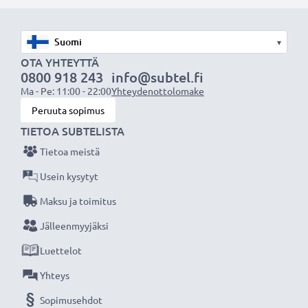
akuksi.
Valitse CELLONIC, etkä tingi laadusta. Tilaa nyt!
▾
OTA YHTEYTTÄ
0800 918 243
info@subtel.fi
Ma - Pe: 11:00 - 22:00
Yhteydenottolomake
Peruuta sopimus
TIETOA SUBTELISTA
Tietoa meistä
Usein kysytyt
Maksu ja toimitus
Jälleenmyyjäksi
Luettelot
Yhteys
Sopimusehdot