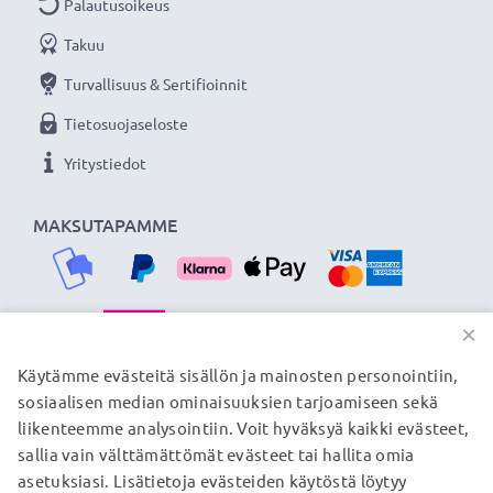
Palautusoikeus
Takuu
Turvallisuus & Sertifioinnit
Tietosuojaseloste
Yritystiedot
MAKSUTAPAMME
×
TOIMITUSKUMPPANIMME
Käytämme evästeitä sisällön ja mainosten personointiin,
sosiaalisen median ominaisuuksien tarjoamiseen sekä
liikenteemme analysointiin. Voit hyväksyä kaikki evästeet,
sallia vain välttämättömät evästeet tai hallita omia
© subtel.fi 2026
asetuksiasi. Lisätietoja evästeiden käytöstä löytyy
Kaikki hinnat sisältävät arvonlisäveron, mutta ei