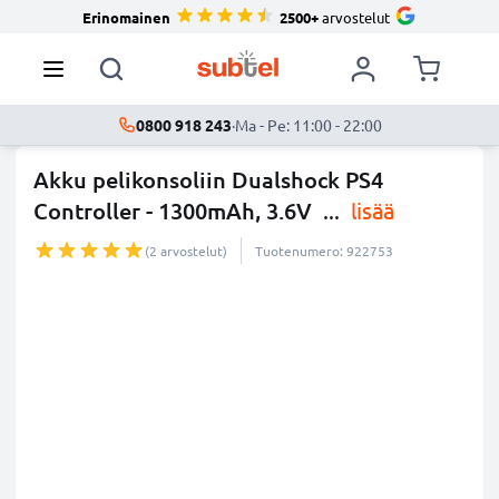
Erinomainen
2500+
arvostelut
0800 918 243
·
Ma - Pe: 11:00 - 22:00
Akku pelikonsoliin Dualshock PS4
Controller - 1300mAh, 3.6V
...
lisää
(2 arvostelut)
Tuotenumero: 922753