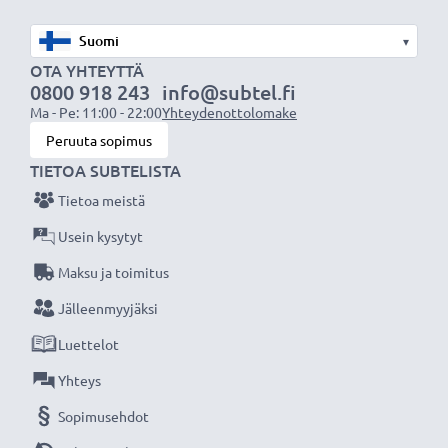
Tuotemerkki
: CELLONIC vaihtoakku
käsikonsoliin/pelikonsolin ohjaimeen
▾
Teknologia:
Litiumionit
OTA YHTEYTTÄ
0800 918 243
info@subtel.fi
Kapasiteetti:
1300mAh
Ma - Pe: 11:00 - 22:00
Yhteydenottolomake
Jännite:
3.6V - 3.7V
Peruuta sopimus
Väri:
Musta
TIETOA SUBTELISTA
Tietoa meistä
CELLONIC vaihtoakku - korkeaa laatua edulliseen
hintaan.
Usein kysytyt
Maksu ja toimitus
★
3 vuoden takuu
★
Jälleenmyyjäksi
Olemme vuonna 2004 perustettu kansainvälinen
Luettelot
verkkokauppa, joka tarjoaa laadukkaita tuotteita, ja
siksi tarjoamme 36 kuukauden takuun!
Yhteys
Sopimusehdot