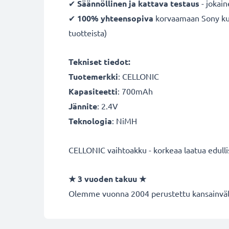
✔
Säännöllinen ja kattava testaus
- jokai
✔
100% yhteensopiva
korvaamaan Sony kuul
tuotteista)
Tekniset tiedot:
Tuotemerkki
:
CELLONIC
Kapasiteetti
: 700mAh
Jännite
: 2.4V
Teknologia
: NiMH
CELLONIC vaihtoakku - korkeaa laatua edulli
★
3 vuoden takuu
★
Olemme vuonna 2004 perustettu kansainvälin