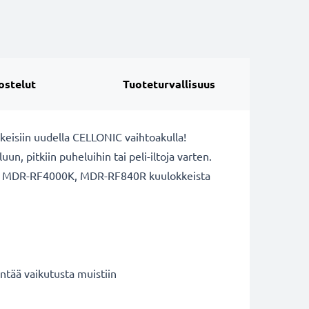
ostelut
Tuoteturvallisuus
keisiin uudella CELLONIC vaihtoakulla!
n, pitkiin puheluihin tai peli-iltoja varten.
10R, MDR-RF4000K, MDR-RF840R kuulokkeista
ntää vaikutusta muistiin