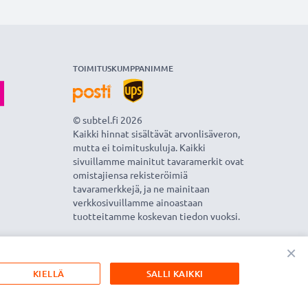
TOIMITUSKUMPPANIMME
© subtel.fi 2026
Kaikki hinnat sisältävät arvonlisäveron,
mutta ei toimituskuluja. Kaikki
sivuillamme mainitut tavaramerkit ovat
omistajiensa rekisteröimiä
tavaramerkkejä, ja ne mainitaan
verkkosivuillamme ainoastaan
tuotteitamme koskevan tiedon vuoksi.
×
KIELLÄ
SALLI KAIKKI