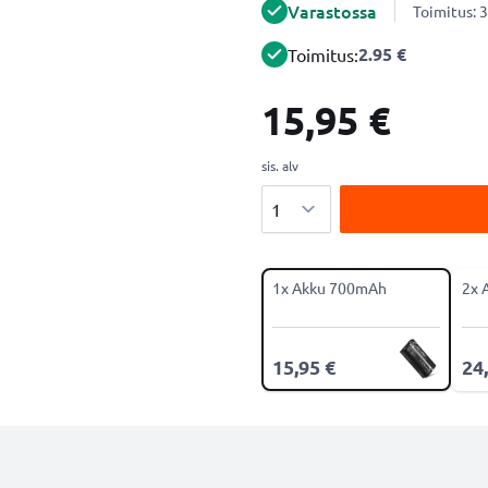
Varastossa
Toimitus: 3
2.95 €
Toimitus:
15,95 €
sis. alv
Määrä
1x Akku 700mAh
2x 
15,95 €
24