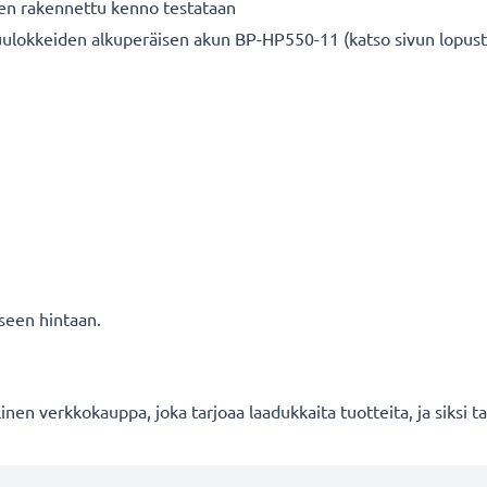
nen rakennettu kenno testataan
okkeiden alkuperäisen akun BP-HP550-11 (katso sivun lopusta 
seen hintaan.
en verkkokauppa, joka tarjoaa laadukkaita tuotteita, ja siksi