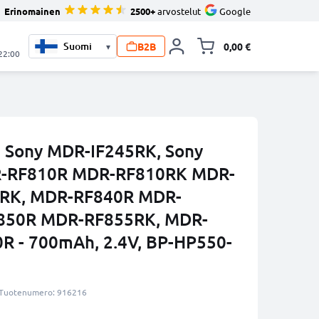
Erinomainen
2500+
arvostelut
Google
B2B
0,00 €
▾
Vaihda miniva
 22:00
n Sony MDR-IF245RK, Sony
-RF810R MDR-RF810RK MDR-
RK, MDR-RF840R MDR-
850R MDR-RF855RK, MDR-
R - 700mAh, 2.4V, BP-HP550-
Tuotenumero: 916216