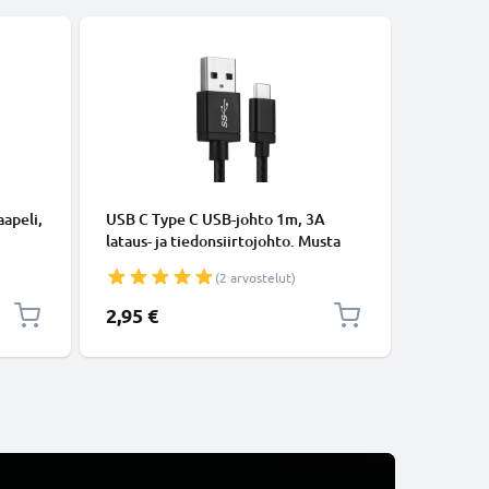
KAAPELIT
apeli,
USB C Type C USB-johto 1m, 3A
Micro-USB
lataus- ja tiedonsiirtojohto. Musta
tiedonsi
USB C Type C - USB C Type C Nylon
Valkoine
(2 arvostelut)
USB-kaapeli
2,95 €
5,95 €