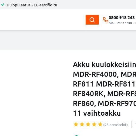
Huippulaatua - EU-sertifioitu
0800 918 243
Ma - Pe: 11:00 -
Akku kuulokkeisii
MDR-RF4000, MDR
RF811 MDR-RF811
RF840RK, MDR-RF
RF860, MDR-RF970
11 vaihtoakku
(93 arvostelut)