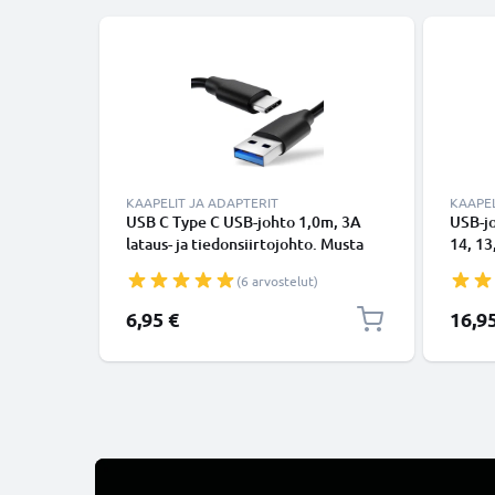
KAAPELIT JA ADAPTERIT
KAAPEL
USB C Type C USB-johto 1,0m, 3A
USB-j
lataus- ja tiedonsiirtojohto. Musta
14, 13,
USB C Type C - USB C Type C PVC
Lightn
(6 arvostelut)
USB-kaapeli
Valkoi
6,95 €
16,9