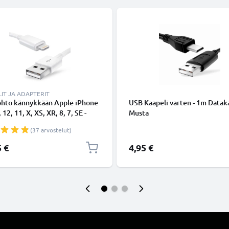
IT JA ADAPTERIT
ohto kännykkään Apple iPhone
USB Kaapeli varten - 1m Dataka
 12, 11, X, XS, XR, 8, 7, SE -
Musta
ing 8 Pin, , 1m latausjohto.
(37 arvostelut)
nen datakaapeli
5 €
4,95 €