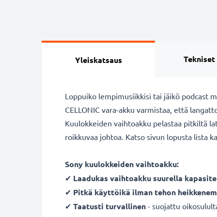
Tekniset
Yleiskatsaus
Loppuiko lempimusiikkisi tai jäikö podcast 
CELLONIC vara-akku varmistaa, että langattomi
Kuulokkeiden vaihtoakku pelastaa pitkiltä 
roikkuvaa johtoa. Katso sivun lopusta lista k
Sony kuulokkeiden vaihtoakku:
✔
Laadukas vaihtoakku suurella kapasitee
✔
Pitkä käyttöikä ilman tehon heikkenem
✔
Taatusti turvallinen
- suojattu oikosulult