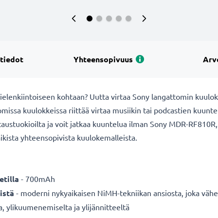
 tiedot
Yhteensopivuus
Arv
mielenkiintoiseen kohtaan? Uutta virtaa Sony langattomin kuulok
ssa kuulokkeissa riittää virtaa musiikin tai podcastien kuunteluu
lataustuokioilta ja voit jatkaa kuuntelua ilman Sony MDR-RF8
aikista yhteensopivista kuulokemalleista.
tilla
- 700mAh
istä
- moderni nykyaikaisen NiMH-tekniikan ansiosta, joka vähe
a, ylikuumenemiselta ja ylijännitteeltä