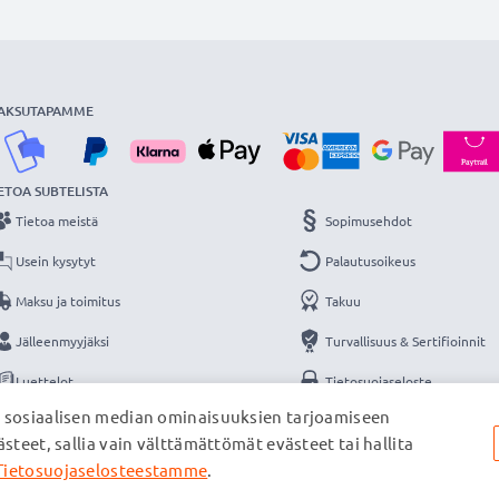
AKSUTAPAMME
ETOA SUBTELISTA
Tietoa meistä
Sopimusehdot
Usein kysytyt
Palautusoikeus
Maksu ja toimitus
Takuu
Jälleenmyyjäksi
Turvallisuus & Sertifioinnit
Luettelot
Tietosuojaseloste
, sosiaalisen median ominaisuuksien tarjoamiseen
Yhteys
Yritystiedot
steet, sallia vain välttämättömät evästeet tai hallita
Tietosuojaselosteestamme
.