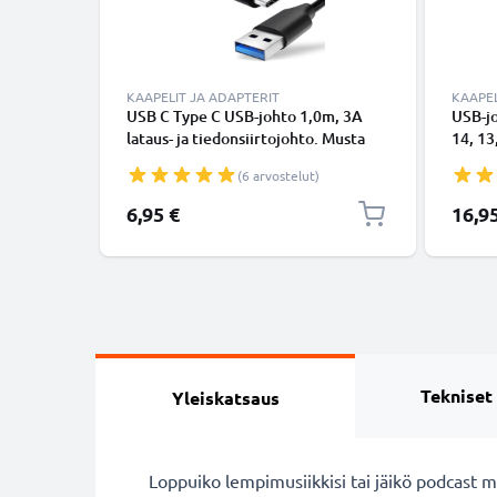
KAAPELIT JA ADAPTERIT
KAAPEL
USB C Type C USB-johto 1,0m, 3A
USB-j
lataus- ja tiedonsiirtojohto. Musta
14, 13,
USB C Type C - USB C Type C PVC
Lightn
(6 arvostelut)
USB-kaapeli
Valkoi
6,95 €
16,9
Tekniset
Yleiskatsaus
Loppuiko lempimusiikkisi tai jäikö podcast 