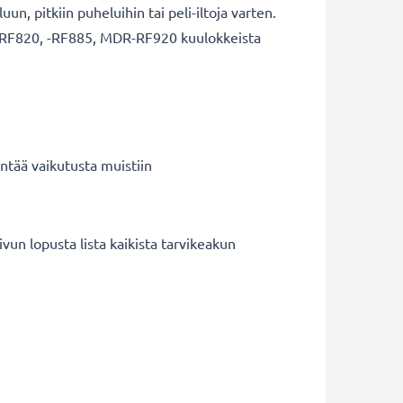
n, pitkiin puheluihin tai peli-iltoja varten.
, -RF820, -RF885, MDR-RF920 kuulokkeista
ntää vaikutusta muistiin
n lopusta lista kaikista tarvikeakun