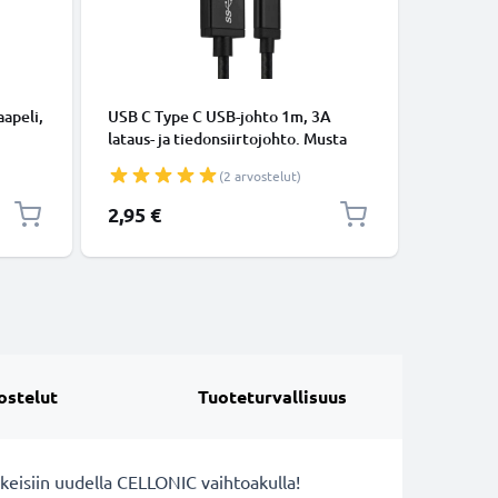
KAAPELIT
apeli,
USB C Type C USB-johto 1m, 3A
Micro-USB
lataus- ja tiedonsiirtojohto. Musta
tiedonsi
USB C Type C - USB C Type C Nylon
Valkoine
(2 arvostelut)
USB-kaapeli
2,95 €
5,95 €
ostelut
Tuoteturvallisuus
keisiin uudella CELLONIC vaihtoakulla!