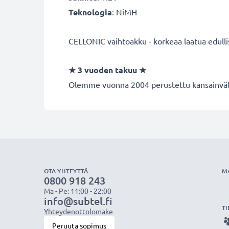
Teknologia
: NiMH
CELLONIC vaihtoakku - korkeaa laatua edulli
★
3 vuoden takuu
★
Olemme vuonna 2004 perustettu kansainvälin
OTA YHTEYTTÄ
M
0800 918 243
Ma - Pe: 11:00 - 22:00
info@subtel.fi
TI
Yhteydenottolomake
Peruuta sopimus