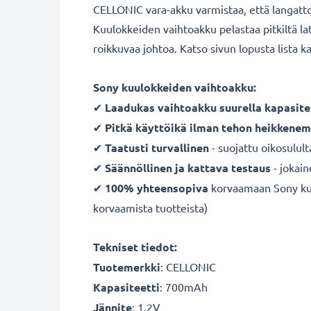
CELLONIC vara-akku varmistaa, että langattomi
Kuulokkeiden vaihtoakku pelastaa pitkiltä 
roikkuvaa johtoa. Katso sivun lopusta lista k
Sony kuulokkeiden vaihtoakku:
✔
Laadukas vaihtoakku suurella kapasitee
✔
Pitkä käyttöikä ilman tehon heikkenem
✔
Taatusti turvallinen
- suojattu oikosulult
✔
Säännöllinen ja kattava testaus
- jokai
✔
100% yhteensopiva
korvaamaan Sony kuul
korvaamista tuotteista)
Tekniset tiedot:
Tuotemerkki
:
CELLONIC
Kapasiteetti
: 700mAh
Jännite
: 1.2V