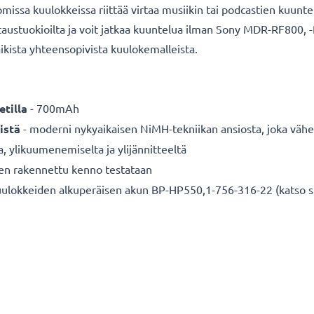
ssa kuulokkeissa riittää virtaa musiikin tai podcastien kuunteluu
lataustuokioilta ja voit jatkaa kuuntelua ilman Sony MDR-RF800
aikista yhteensopivista kuulokemalleista.
tilla
- 700mAh
istä
- moderni nykyaikaisen NiMH-tekniikan ansiosta, joka vähe
a, ylikuumenemiselta ja ylijännitteeltä
nen rakennettu kenno testataan
okkeiden alkuperäisen akun BP-HP550,1-756-316-22 (katso sivu