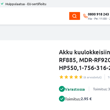
Huippulaatua - EU-sertifioitu
0800 918 243
Ma - Pe: 11:00 -
Akku kuulokkeisii
RF885, MDR-RF920,
HP550,1-756-316-
(6 arvostelut)
T
Varastossa
Toimitus: 3
2.95 €
Toimitus: