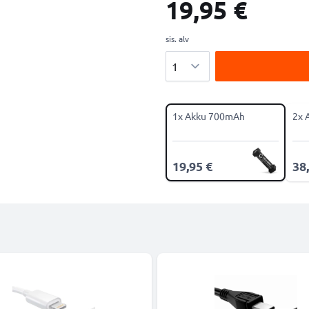
19,95 €
sis. alv
Määrä
1x Akku 700mAh
2x 
19,95 €
38