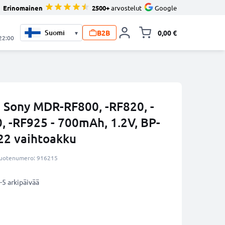
Erinomainen
2500+
arvostelut
Google
B2B
0,00 €
▾
Vaihda miniva
 22:00
n Sony MDR-RF800, -RF820, -
 -RF925 - 700mAh, 1.2V, BP-
22 vaihtoakku
uotenumero: 916215
-5 arkipäivää