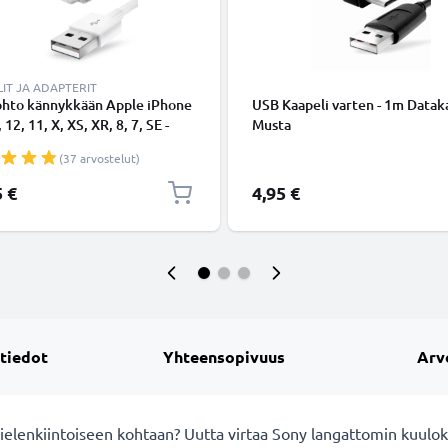
IT JA ADAPTERIT
ohto kännykkään Apple iPhone
USB Kaapeli varten - 1m Dataka
 12, 11, X, XS, XR, 8, 7, SE -
Musta
ing 8 Pin, , 1m latausjohto.
(37 arvostelut)
nen datakaapeli
5 €
4,95 €
 tiedot
Yhteensopivuus
Arv
mielenkiintoiseen kohtaan? Uutta virtaa Sony langattomin kuulok