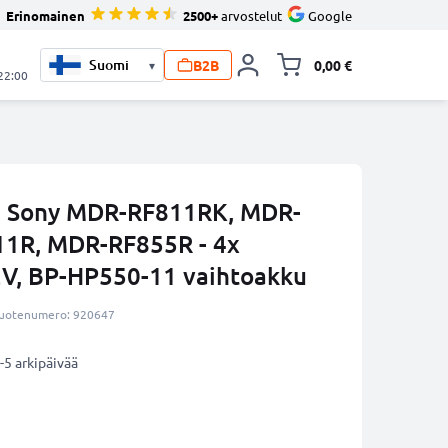
Erinomainen
2500+
arvostelut
Google
B2B
0,00 €
▾
Vaihda miniva
 22:00
in Sony MDR-RF811RK, MDR-
1R, MDR-RF855R - 4x
V, BP-HP550-11 vaihtoakku
uotenumero: 920647
-5 arkipäivää