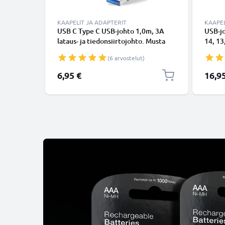
KAAPELIT JA ADAPTERIT
KAAPEL
USB C Type C USB-johto 1,0m, 3A
USB-j
lataus- ja tiedonsiirtojohto. Musta
14, 13,
USB C Type C - USB C Type C PVC
Lightn
(6 arvostelut)
USB-kaapeli
Valkoi
6,95 €
16,9