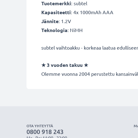
Tuotemerkki
:
subtel
Kapasiteetti
: 4x 1000mAh AAA
Jännite
: 1.2V
Teknologia
: NiMH
subtel vaihtoakku - korkeaa laatua edullisee
★
3 vuoden takuu
★
Olemme vuonna 2004 perustettu kansainvälin
OTA YHTEYTTÄ
M
0800 918 243
Ma - Pe: 11:00 - 22:00