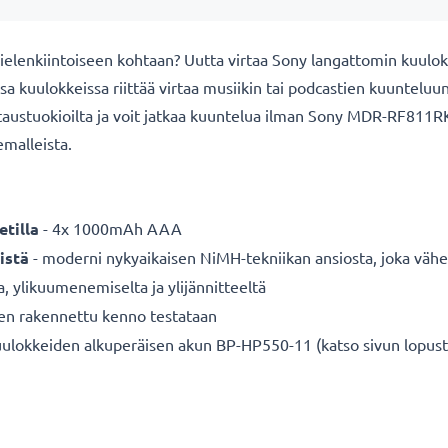
ielenkiintoiseen kohtaan? Uutta virtaa Sony langattomin kuulokk
 kuulokkeissa riittää virtaa musiikin tai podcastien kuunteluun, 
ataustuokioilta ja voit jatkaa kuuntelua ilman Sony MDR-RF811RK
emalleista.
tilla
- 4x 1000mAh AAA
istä
- moderni nykyaikaisen NiMH-tekniikan ansiosta, joka vähe
a, ylikuumenemiselta ja ylijännitteeltä
nen rakennettu kenno testataan
okkeiden alkuperäisen akun BP-HP550-11 (katso sivun lopusta 