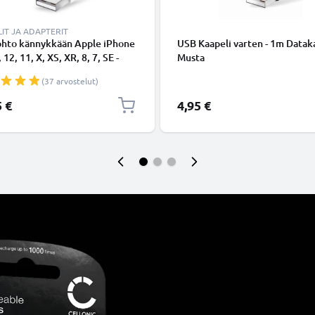
IT JA ADAPTERIT
ohto kännykkään Apple iPhone
USB Kaapeli varten - 1m Dataka
 12, 11, X, XS, XR, 8, 7, SE -
Musta
ing 8 Pin, , 1m latausjohto.
(37 arvostelut)
nen datakaapeli
5 €
4,95 €