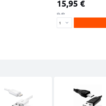
15,95 €
sis. alv
Määrä