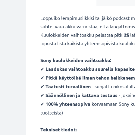
Loppuiko lempimusiikkisi tai jäikö podcast m
subtel vara-akku varmistaa, että langattomissa
Kuulokkeiden vaihtoakku pelastaa pitkiltä l
lopusta lista kaikista yhteensopivista kuulok
Sony kuulokkeiden vaihtoakku:
✔
Laadukas vaihtoakku suurella kapasitee
✔
Pitkä käyttöikä ilman tehon heikkenem
✔
Taatusti turvallinen
- suojattu oikosulult
✔
Säännöllinen ja kattava testaus
- jokai
✔
100% yhteensopiva
korvaamaan Sony kuul
tuotteista)
Tekniset tiedot: