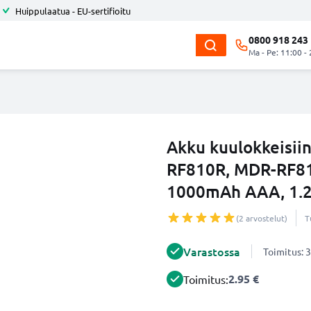
Huippulaatua - EU-sertifioitu
0800 918 243
Ma - Pe: 11:00 -
Akku kuulokkeisi
RF810R, MDR-RF81
1000mAh AAA, 1.2
(2 arvostelut)
T
Varastossa
Toimitus: 3
2.95 €
Toimitus: