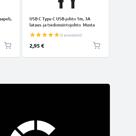
KAAPELIT
apeli,
USB C Type C USB-johto 1m, 3A
Micro-USB
lataus- ja tiedonsiirtojohto. Musta
tiedonsi
USB C Type C - USB C Type C Nylon
Valkoine
(2 arvostelut)
USB-kaapeli
2,95 €
5,95 €