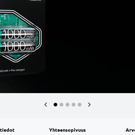
 tiedot
Yhteensopivuus
Arv