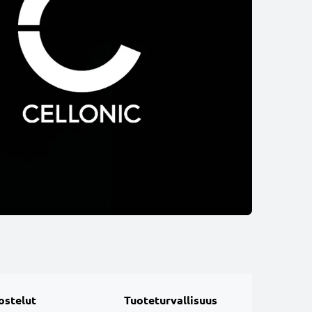
ostelut
Tuoteturvallisuus