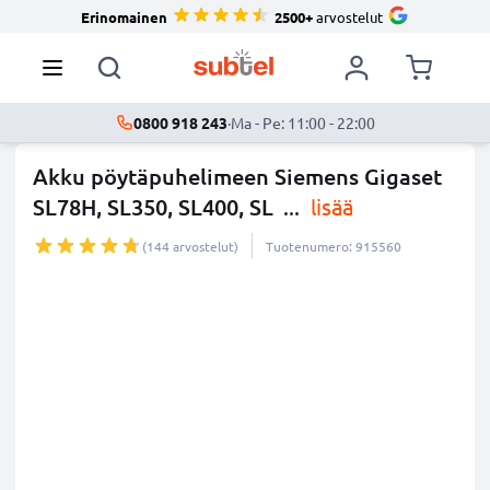
Erinomainen
2500+
arvostelut
0800 918 243
·
Ma - Pe: 11:00 - 22:00
Akku pöytäpuhelimeen Siemens Gigaset
SL78H, SL350, SL400, SL
...
lisää
(144 arvostelut)
Tuotenumero: 915560