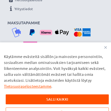
Yritystiedot
MAKSUTAPAMME
×
TOIMITUSKUMPPANIMME
Käytämme evästeitä sisällön ja mainosten personointiin,
sosiaalisen median ominaisuuksien tarjoamiseen sekä
liikenteemme analysointiin. Voit hyväksyä kaikki evästeet,
sallia vain välttämättömät evästeet tai hallita omia
© subtel.fi 2026
asetuksiasi. Lisätietoja evästeiden käytöstä löytyy
Kaikki hinnat sisältävät arvonlisäveron, mutta ei
toimituskuluja. Kaikki sivuillamme mainitut tavaramerkit ovat
Tietosuojaselosteestamme
.
omistajiensa rekisteröimiä tavaramerkkejä, ja ne mainitaan
verkkosivuillamme ainoastaan tuotteitamme koskevan
SALLI KAIKKI
tiedon vuoksi.