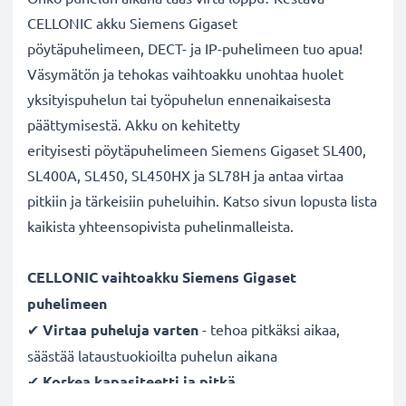
CELLONIC akku Siemens Gigaset
pöytäpuhelimeen, DECT- ja IP-puhelimeen tuo apua!
Väsymätön ja tehokas vaihtoakku unohtaa huolet
yksityispuhelun tai työpuhelun ennenaikaisesta
päättymisestä. Akku on kehitetty
erityisesti pöytäpuhelimeen Siemens Gigaset SL400,
SL400A, SL450, SL450HX ja SL78H ja antaa virtaa
pitkiin ja tärkeisiin puheluihin. Katso sivun lopusta lista
kaikista yhteensopivista puhelinmalleista.
CELLONIC vaihtoakku Siemens Gigaset
puhelimeen
✔
Virtaa puheluja varten
- tehoa pitkäksi aikaa,
säästää lataustuokioilta puhelun aikana
✔
Korkea kapasiteetti ja pitkä