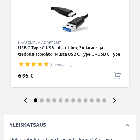
KAAPELIT JA ADAPTERIT
USB C Type C USB-johto 1,0m, 3A lataus- ja
tiedonsiirtojohto. Musta USB C Type C - USB C Type
C PVC USB-kaapeli
(6 arvostelut)
6,95 €
YLEISKATSAUS
Onko puhelun aikana taas virta loppu? Kestävä