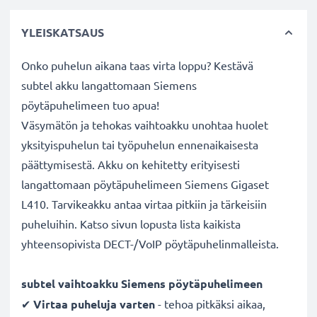
YLEISKATSAUS
Onko puhelun aikana taas virta loppu? Kestävä
subtel akku langattomaan Siemens
pöytäpuhelimeen tuo apua!
Väsymätön ja tehokas vaihtoakku unohtaa huolet
yksityispuhelun tai työpuhelun ennenaikaisesta
päättymisestä. Akku on kehitetty erityisesti
langattomaan pöytäpuhelimeen Siemens Gigaset
L410. Tarvikeakku antaa virtaa pitkiin ja tärkeisiin
puheluihin. Katso sivun lopusta lista kaikista
yhteensopivista DECT-/VoIP pöytäpuhelinmalleista.
subtel vaihtoakku Siemens pöytäpuhelimeen
✔
Virtaa puheluja varten
- tehoa pitkäksi aikaa,