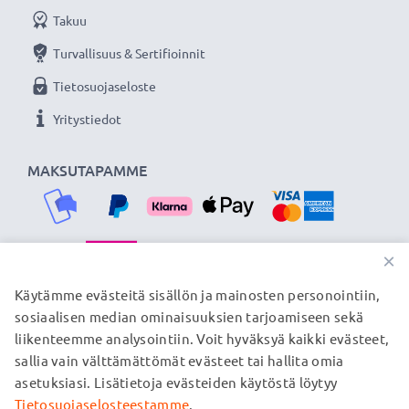
Takuu
Turvallisuus & Sertifioinnit
Tietosuojaseloste
Yritystiedot
MAKSUTAPAMME
×
TOIMITUSKUMPPANIMME
Käytämme evästeitä sisällön ja mainosten personointiin,
sosiaalisen median ominaisuuksien tarjoamiseen sekä
liikenteemme analysointiin. Voit hyväksyä kaikki evästeet,
sallia vain välttämättömät evästeet tai hallita omia
© subtel.fi 2026
asetuksiasi. Lisätietoja evästeiden käytöstä löytyy
Kaikki hinnat sisältävät arvonlisäveron, mutta ei
toimituskuluja. Kaikki sivuillamme mainitut tavaramerkit ovat
Tietosuojaselosteestamme
.