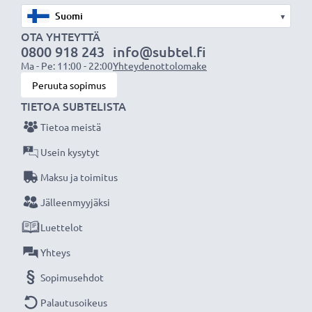
▾
Tekniset tiedot:
OTA YHTEYTTÄ
0800 918 243
info@subtel.fi
Tuotemerkki
: subtel
Ma - Pe: 11:00 - 22:00
Yhteydenottolomake
Kapasiteetti
: 250mAh
Peruuta sopimus
Jännite
: 3.6V - 3.7V
TIETOA SUBTELISTA
Teknologia
: Litiumpolymeeri
Tietoa meistä
Väri
: Musta
Usein kysytyt
subtel vaihtoakku on pitkäikäinen ja turvallinen,
Maksu ja toimitus
laatua edulliseen hintaan.
Jälleenmyyjäksi
Luettelot
★
3 vuoden takuu
★
Olemme vuonna 2004 perustettu kansainvälinen
Yhteys
verkkokauppa, joka tarjoaa laadukkaita tuotteita, ja
Sopimusehdot
siksi tarjoamme 36 kuukauden takuun!
Palautusoikeus