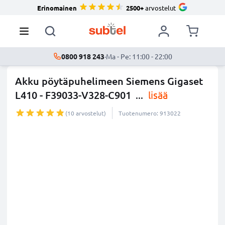
Erinomainen
2500+
arvostelut
0800 918 243
·
Ma - Pe: 11:00 - 22:00
Akku pöytäpuhelimeen Siemens Gigaset
L410 - F39033-V328-C901
...
lisää
(10 arvostelut)
Tuotenumero: 913022