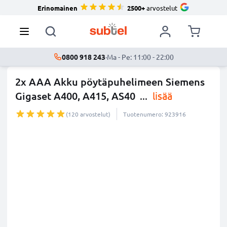
Erinomainen
2500+
arvostelut
0800 918 243
·
Ma - Pe: 11:00 - 22:00
2x AAA Akku pöytäpuhelimeen Siemens
Gigaset A400, A415, AS40
...
lisää
(120 arvostelut)
Tuotenumero: 923916