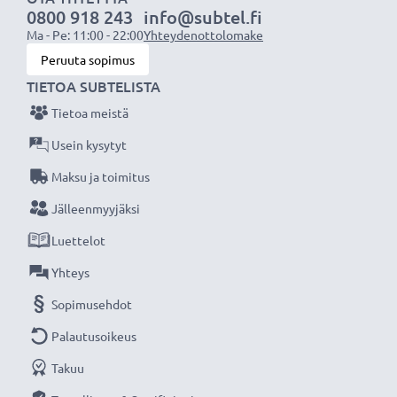
0800 918 243
info@subtel.fi
Teknologia
: NiMH
Ma - Pe: 11:00 - 22:00
Yhteydenottolomake
Väri
: Kuten kuvassa
Peruuta sopimus
TIETOA SUBTELISTA
CELLONIC® vaihtoakku on pitkäikäinen ja turvallinen,
Tietoa meistä
laatua edulliseen hintaan.
Usein kysytyt
★
3 vuoden takuu
★
Maksu ja toimitus
Olemme vuonna 2004 perustettu kansainvälinen
Jälleenmyyjäksi
verkkokauppa, joka tarjoaa laadukkaita tuotteita, ja
Luettelot
siksi tarjoamme 36 kuukauden takuun!
Yhteys
Sopimusehdot
Palautusoikeus
Takuu