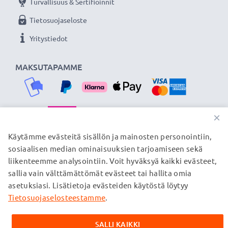
Turvallisuus & Sertifioinnit
Tietosuojaseloste
Yritystiedot
MAKSUTAPAMME
×
TOIMITUSKUMPPANIMME
Käytämme evästeitä sisällön ja mainosten personointiin,
sosiaalisen median ominaisuuksien tarjoamiseen sekä
liikenteemme analysointiin. Voit hyväksyä kaikki evästeet,
sallia vain välttämättömät evästeet tai hallita omia
© subtel.fi 2026
asetuksiasi. Lisätietoja evästeiden käytöstä löytyy
Kaikki hinnat sisältävät arvonlisäveron, mutta ei
toimituskuluja. Kaikki sivuillamme mainitut tavaramerkit ovat
Tietosuojaselosteestamme
.
omistajiensa rekisteröimiä tavaramerkkejä, ja ne mainitaan
verkkosivuillamme ainoastaan tuotteitamme koskevan
SALLI KAIKKI
tiedon vuoksi.