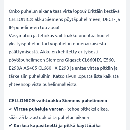
Onko puhelun aikana taas virta loppu? Erittäin kestävä
CELLONIC® akku Siemens pöytäpuhelimeen, DECT- ja
IP-puhelimeen tuo apua!
Väsymätön ja tehokas vaihtoakku unohtaa huolet
yksityispuhelun tai työpuhelun ennenaikaisesta
päättymisestä. Akku on kehitetty erityisesti
pöytäpuhelimeen Siemens Gigaset CL660HX, E560,
E290A AS405 CL660HX E290 ja antaa virtaa pitkiin ja
tärkeisiin puheluihin. Katso sivun lopusta lista kaikista
yhteensopivista puhelinmalleista.
CELLONIC® vaihtoakku Siemens puhelimeen
✔
Virtaa puheluja varten
- tehoa pitkäksi aikaa,
säästää lataustuokioilta puhelun aikana
✔
Korkea kapasiteetti ja pitkä käyttöaika
-