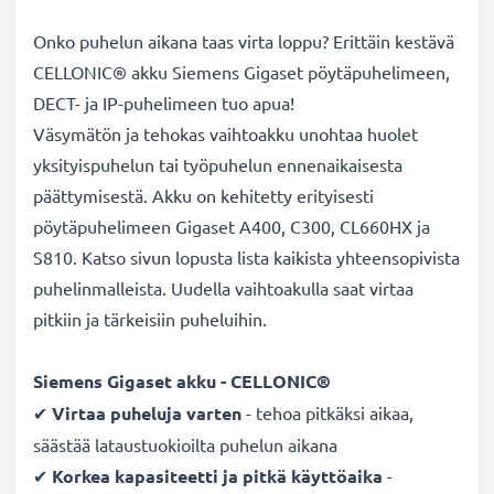
Onko puhelun aikana taas virta loppu? Erittäin kestävä
CELLONIC® akku Siemens Gigaset pöytäpuhelimeen,
DECT- ja IP-puhelimeen tuo apua!
Väsymätön ja tehokas vaihtoakku unohtaa huolet
yksityispuhelun tai työpuhelun ennenaikaisesta
päättymisestä. Akku on kehitetty erityisesti
pöytäpuhelimeen Gigaset A400, C300, CL660HX ja
S810. Katso sivun lopusta lista kaikista yhteensopivista
puhelinmalleista. Uudella vaihtoakulla saat virtaa
pitkiin ja tärkeisiin puheluihin.
Siemens Gigaset akku - CELLONIC®
✔
Virtaa puheluja varten
- tehoa pitkäksi aikaa,
säästää lataustuokioilta puhelun aikana
✔
Korkea kapasiteetti ja pitkä käyttöaika
-