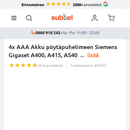
Erinomainen
2500+
arvostelut
0800 918 243
·
Ma - Pe: 11:00 - 22:00
4x AAA Akku pöytäpuhelimeen Siemens
Gigaset A400, A415, AS40
...
lisää
(414 arvostelut)
Tuotenumero: 923915