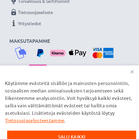
Turvallisuus & Sertifioinnit
Tietosuojaseloste
Yritystiedot
MAKSUTAPAMME
×
TOIMITUSKUMPPANIMME
Käytämme evästeitä sisällön ja mainosten personointiin,
sosiaalisen median ominaisuuksien tarjoamiseen sekä
liikenteemme analysointiin. Voit hyväksyä kaikki evästeet,
sallia vain välttämättömät evästeet tai hallita omia
© subtel.fi 2026
asetuksiasi. Lisätietoja evästeiden käytöstä löytyy
Kaikki hinnat sisältävät arvonlisäveron, mutta ei
toimituskuluja. Kaikki sivuillamme mainitut tavaramerkit ovat
Tietosuojaselosteestamme
.
omistajiensa rekisteröimiä tavaramerkkejä, ja ne mainitaan
verkkosivuillamme ainoastaan tuotteitamme koskevan
SALLI KAIKKI
tiedon vuoksi.