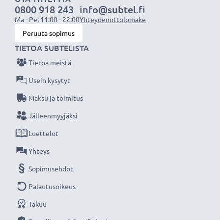
0800 918 243
info@subtel.fi
Kapasiteetti
: 1000mAh
Ma - Pe: 11:00 - 22:00
Yhteydenottolomake
Jännite
: 4x 1.2V
Peruuta sopimus
Teknologia
: NiMH
TIETOA SUBTELISTA
Väri
: Musta
Tietoa meistä
CELLONIC® vaihtoakku on pitkäikäinen ja turvallinen,
Usein kysytyt
laatua edulliseen hintaan.
Maksu ja toimitus
Jälleenmyyjäksi
★
3 vuoden takuu
★
Luettelot
Olemme vuonna 2004 perustettu kansainvälinen
verkkokauppa, joka tarjoaa laadukkaita tuotteita, ja
Yhteys
siksi tarjoamme 36 kuukauden takuun!
Sopimusehdot
Palautusoikeus
Takuu