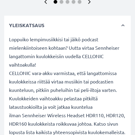
YLEISKATSAUS
Loppuiko lempimusiikkisi tai jäikö podcast
mielenkiintoiseen kohtaan? Uutta virtaa Sennheiser
langattomin kuulokkeisiin uudella CELLONIC
vaihtoakulla!
CELLONIC vara-akku varmistaa, että langattomissa
kuulokkeissa riittää virtaa musiikin tai podcastien
kuunteluun, pitkiin puheluihin tai peli-iltoja varten.
Kuulokkeiden vaihtoakku pelastaa pitkiltä
lataustuokioilta ja voit jatkaa kuuntelua
ilman Sennheiser Wireless Headset HDR110, HDR120,
HDR160 kuulokkeista roikkuvaa johtoa. Katso sivun
lopusta lista kaikista yhteensopivista kuulokemalleista.