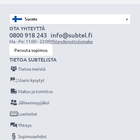
Tuotemerkki
:
CELLONIC
Kapasiteetti
: 4x 1000mAh AAA
▾
Jännite
: 1.2V
OTA YHTEYTTÄ
0800 918 243
info@subtel.fi
Teknologia
: NiMH
Ma - Pe: 11:00 - 22:00
Yhteydenottolomake
Peruuta sopimus
CELLONIC vaihtoakku - korkeaa laatua edulliseen
TIETOA SUBTELISTA
hintaan.
Tietoa meistä
★
3 vuoden takuu
★
Usein kysytyt
Olemme vuonna 2004 perustettu kansainvälinen
Maksu ja toimitus
verkkokauppa, joka tarjoaa laadukkaita tuotteita, ja
Jälleenmyyjäksi
siksi tarjoamme 36 kuukauden takuun!
Luettelot
Yhteys
Sopimusehdot