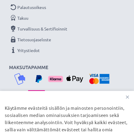
Palautusoikeus
Takuu
Turvallisuus & Sertifioinnit
Tietosuojaseloste
Yritystiedot
MAKSUTAPAMME
×
TOIMITUSKUMPPANIMME
Käytämme evästeitä sisällön ja mainosten personointiin,
sosiaalisen median ominaisuuksien tarjoamiseen sekä
liikenteemme analysointiin. Voit hyväksyä kaikki evästeet,
sallia vain välttämättömät evästeet tai hallita omia
© subtel.fi 2026