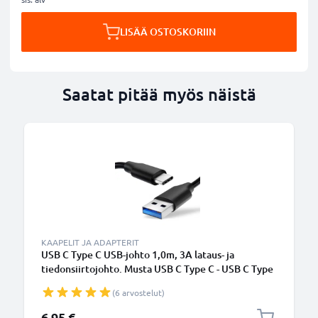
LISÄÄ OSTOSKORIIN
Saatat pitää myös näistä
KAAPELIT JA ADAPTERIT
USB C Type C USB-johto 1,0m, 3A lataus- ja
tiedonsiirtojohto. Musta USB C Type C - USB C Type
C PVC USB-kaapeli
(6 arvostelut)
6,95 €