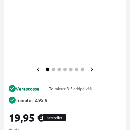
Varastossa
Toimitus: 3-5 arkipäivää
2.95 €
Toimitus:
19,95 €
Bestseller
sis. alv