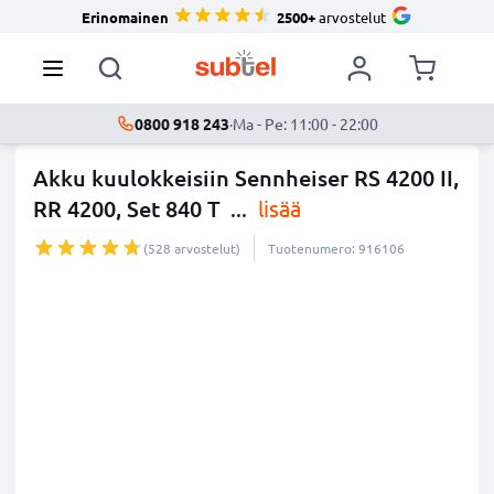
Erinomainen
2500+
arvostelut
0800 918 243
·
Ma - Pe: 11:00 - 22:00
Akku kuulokkeisiin Sennheiser RS 4200 II,
RR 4200, Set 840 T
...
lisää
(528 arvostelut)
Tuotenumero: 916106