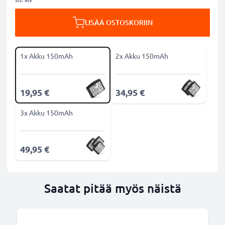
LISÄÄ OSTOSKORIIN
1x Akku 150mAh
2x Akku 150mAh
19,95 €
34,95 €
3x Akku 150mAh
49,95 €
Saatat pitää myös näistä
B