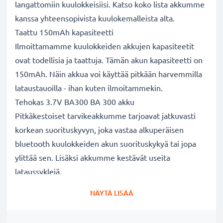
langattomiin kuulokkeisiisi. Katso koko lista akkumme
kanssa yhteensopivista kuulokemalleista alta.
Taattu 150mAh kapasiteetti
Ilmoittamamme kuulokkeiden akkujen kapasiteetit
ovat todellisia ja taattuja. Tämän akun kapasiteetti on
150mAh. Näin akkua voi käyttää pitkään harvemmilla
lataustauoilla - ihan kuten ilmoitammekin.
Tehokas 3.7V BA300 BA 300 akku
Pitkäkestoiset tarvikeakkumme tarjoavat jatkuvasti
korkean suorituskyvyn, joka vastaa alkuperäisen
bluetooth kuulokkeiden akun suorituskykyä tai jopa
ylittää sen. Lisäksi akkumme kestävät useita
lataussyklejä.
Erinomaiset laatu- ja turvallisuusstandardit
NÄYTÄ LISÄÄ
Olemme akkuasiantuntijoita jo vuodesta 2004 lähtien.
Kaikki akkumme testataan tarkasti, jotta ne täyttävät