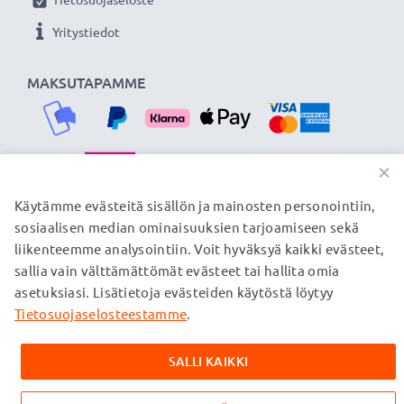
Yritystiedot
MAKSUTAPAMME
×
TOIMITUSKUMPPANIMME
Käytämme evästeitä sisällön ja mainosten personointiin,
sosiaalisen median ominaisuuksien tarjoamiseen sekä
liikenteemme analysointiin. Voit hyväksyä kaikki evästeet,
sallia vain välttämättömät evästeet tai hallita omia
© subtel.fi 2026
asetuksiasi. Lisätietoja evästeiden käytöstä löytyy
Kaikki hinnat sisältävät arvonlisäveron, mutta ei
toimituskuluja. Kaikki sivuillamme mainitut tavaramerkit ovat
Tietosuojaselosteestamme
.
omistajiensa rekisteröimiä tavaramerkkejä, ja ne mainitaan
verkkosivuillamme ainoastaan tuotteitamme koskevan
SALLI KAIKKI
tiedon vuoksi.