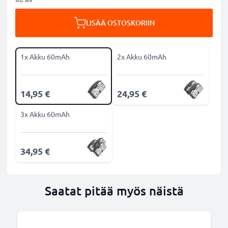
LISÄÄ OSTOSKORIIN
1x Akku 60mAh
2x Akku 60mAh
14,95 €
24,95 €
3x Akku 60mAh
34,95 €
Saatat pitää myös näistä
B