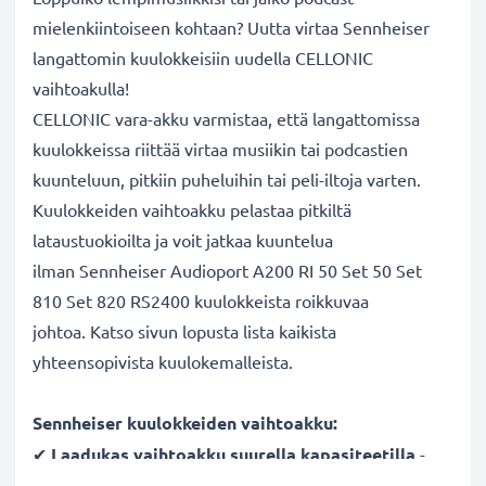
mielenkiintoiseen kohtaan? Uutta virtaa Sennheiser
langattomin kuulokkeisiin uudella CELLONIC
vaihtoakulla!
CELLONIC vara-akku varmistaa, että langattomissa
kuulokkeissa riittää virtaa musiikin tai podcastien
kuunteluun, pitkiin puheluihin tai peli-iltoja varten.
Kuulokkeiden vaihtoakku pelastaa pitkiltä
lataustuokioilta ja voit jatkaa kuuntelua
ilman Sennheiser Audioport A200 RI 50 Set 50 Set
810 Set 820 RS2400 kuulokkeista roikkuvaa
johtoa. Katso sivun lopusta lista kaikista
yhteensopivista kuulokemalleista.
Sennheiser kuulokkeiden vaihtoakku:
✔
Laadukas vaihtoakku suurella kapasiteetilla
-
60mAh