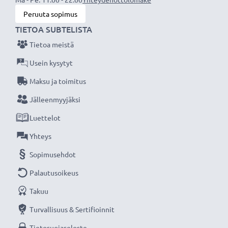
Jännite
: 2.4V
Peruuta sopimus
Teknologia
: NiMH
TIETOA SUBTELISTA
Tietoa meistä
CELLONIC vaihtoakku - korkeaa laatua edulliseen
hintaan.
Usein kysytyt
Maksu ja toimitus
★
3 vuoden takuu
★
Jälleenmyyjäksi
Olemme vuonna 2004 perustettu kansainvälinen
Luettelot
verkkokauppa, joka tarjoaa laadukkaita tuotteita, ja
siksi tarjoamme 36 kuukauden takuun!
Yhteys
Sopimusehdot
Palautusoikeus
Takuu
Turvallisuus & Sertifioinnit
Tietosuojaseloste