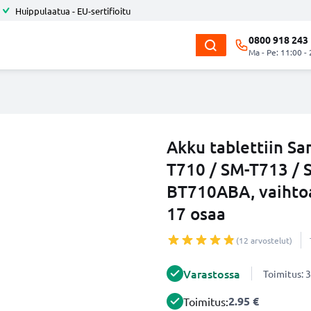
Huippulaatua - EU-sertifioitu
0800 918 243
Ma - Pe: 11:00 -
Akku tablettiin Sa
T710 / SM-T713 / 
BT710ABA, vaihto
17 osaa
(12 arvostelut)
Varastossa
Toimitus: 3
2.95 €
Toimitus: