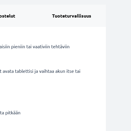
ostelut
Tuoteturvallisuus
iin pieniin tai vaativiin tehtäviin
avata tablettisi ja vaihtaa akun itse tai
ta pitkään