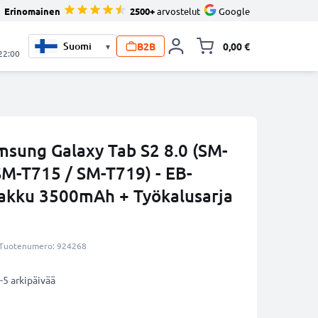
Erinomainen
2500+
arvostelut
Google
B2B
0,00 €
▾
Vaihda miniva
 22:00
msung Galaxy Tab S2 8.0 (SM-
SM-T715 / SM-T719) - EB-
akku 3500mAh + Työkalusarja
Tuotenumero: 924268
-5 arkipäivää