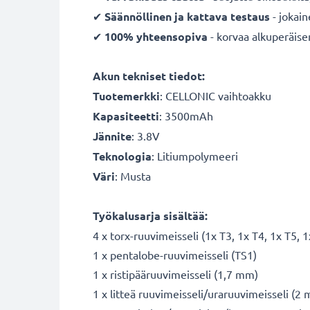
✔
Säännöllinen ja kattava testaus
- jokai
✔
100% yhteensopiva
- korvaa alkuperäis
Akun tekniset tiedot:
Tuotemerkki
: CELLONIC vaihtoakku
Kapasiteetti
: 3500mAh
Jännite
: 3.8V
Teknologia
: Litiumpolymeeri
Väri
: Musta
Työkalusarja sisältää:
4 x torx-ruuvimeisseli (1x T3, 1x T4, 1x T5, ​​
1 x pentalobe-ruuvimeisseli (TS1)
1 x ristipääruuvimeisseli (1,7 mm)
1 x litteä ruuvimeisseli/uraruuvimeisseli (2