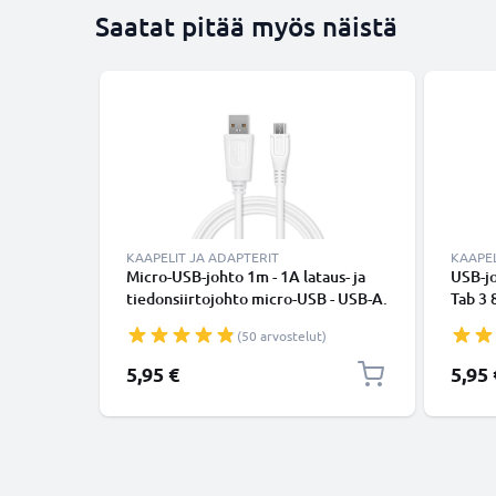
Saatat pitää myös näistä
KAAPELIT JA ADAPTERIT
KAAPEL
Micro-USB-johto 1m - 1A lataus- ja
USB-jo
tiedonsiirtojohto micro-USB - USB-A.
Tab 3 8
Valkoinen PVC USB-kaapeli
/ A 10 
(50 arvostelut)
Galaxy
lataus
5,95 €
5,95 
kaapel