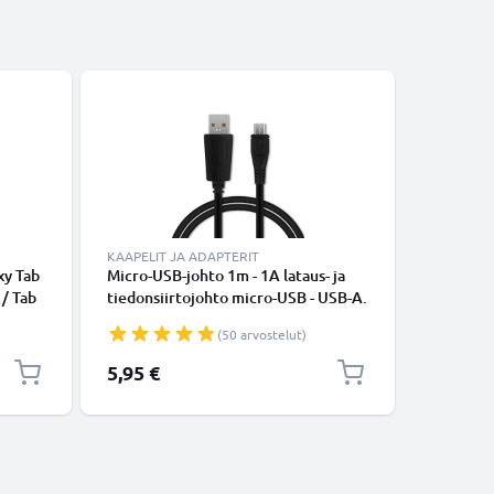
KAAPELIT JA ADAPTERIT
KAAPELIT
xy Tab
Micro-USB-johto 1m - 1A lataus- ja
USB-joht
 / Tab
tiedonsiirtojohto micro-USB - USB-A.
Tab 3 8 / 
 9.6 /
Musta PVC USB-kaapeli
Tab 4 10 
(50 arvostelut)
xy Note
9.6 / Tab
aturi,
Note 8 -
5,95 €
5,95 €
Musta PV