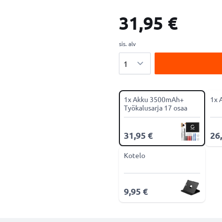
31,95 €
sis. alv
Määrä
1x Akku 3500mAh+
1x 
Työkalusarja 17 osaa
31,95 €
26
Kotelo
9,95 €