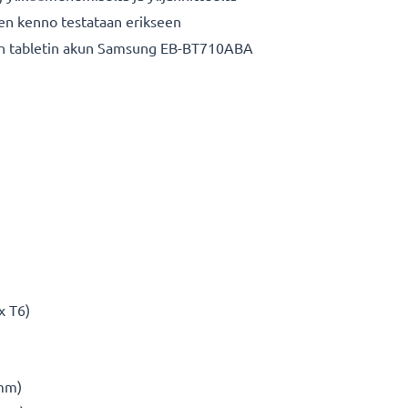
nen kenno testataan erikseen
en tabletin akun Samsung EB-BT710ABA
1x T6)
 mm)