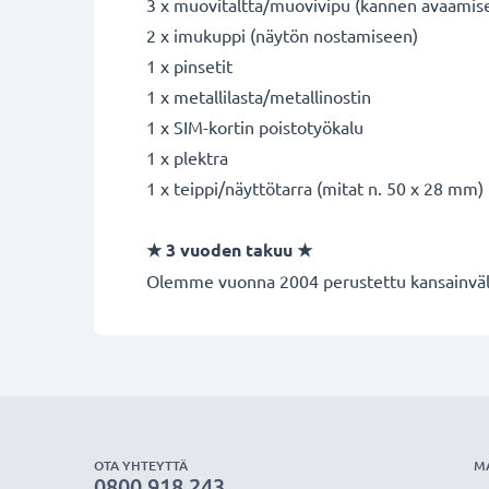
3 x muovitaltta/muovivipu (kannen avaamis
2 x imukuppi (näytön nostamiseen)
1 x pinsetit
1 x metallilasta/metallinostin
1 x SIM-kortin poistotyökalu
1 x plektra
1 x teippi/näyttötarra (mitat n. 50 x 28 mm)
★
3 vuoden takuu
★
Olemme vuonna 2004 perustettu kansainvälin
OTA YHTEYTTÄ
M
0800 918 243