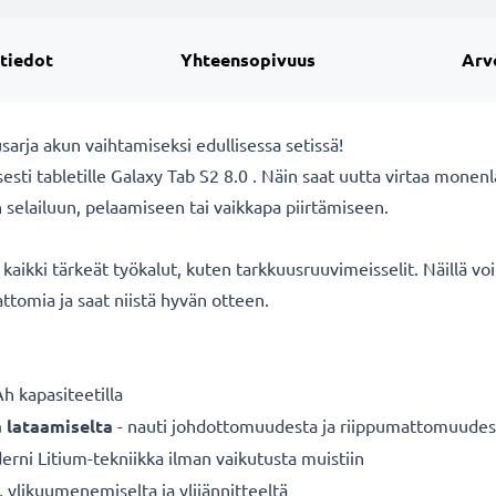
 tiedot
Yhteensopivuus
Arv
sarja akun vaihtamiseksi edullisessa setissä!
ti tabletille Galaxy Tab S2 8.0 . Näin saat uutta virtaa monenlais
en selailuun, pelaamiseen tai vaikkapa piirtämiseen.
aikki tärkeät työkalut, kuten tarkkuusruuvimeisselit. Näillä voit 
ttomia ja saat niistä hyvän otteen.
 kapasiteetilla
a lataamiselta
- nauti johdottomuudesta ja riippumattomuudes
rni Litium-tekniikka ilman vaikutusta muistiin
a, ylikuumenemiselta ja ylijännitteeltä