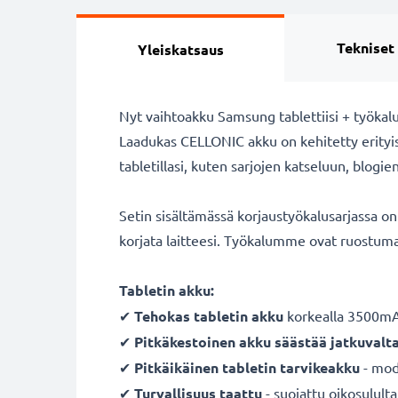
Tekniset
Yleiskatsaus
Nyt vaihtoakku Samsung tablettiisi + työkalu
Laadukas CELLONIC akku on kehitetty erityises
tabletillasi, kuten sarjojen katseluun, blogi
Setin sisältämässä korjaustyökalusarjassa on k
korjata laitteesi. Työkalumme ovat ruostuma
Tabletin akku:
✔
Tehokas tabletin akku
korkealla 3500mAh
✔
Pitkäkestoinen akku säästää jatkuvalt
✔
Pitkäikäinen tabletin tarvikeakku
- mode
✔
Turvallisuus taattu
- suojattu oikosulult