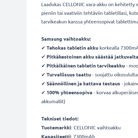
Laadukas CELLONIC vara-akku on kehitetty er
pieniin tai vaativiin tehtäviin tabletillasi, 
tarvikeakun kanssa yhteensopivat tablettima
Samsung vaihtoakku:
✔
Tehokas tabletin akku
korkealla 7300mAh
✔
Pitkäkestoinen akku säästää jatkuvalt
✔
Pitkäikäinen tabletin tarvikeakku
- mode
✔
Turvallisuus taattu
- suojattu oikosulult
✔
Säännöllinen ja kattava testaus
- jokai
✔
100% yhteensopiva
- korvaa alkuperäise
akkumallit)
Tekniset tiedot:
Tuotemerkki
: CELLONIC vaihtoakku
Kapasiteetti
: 7300mAh