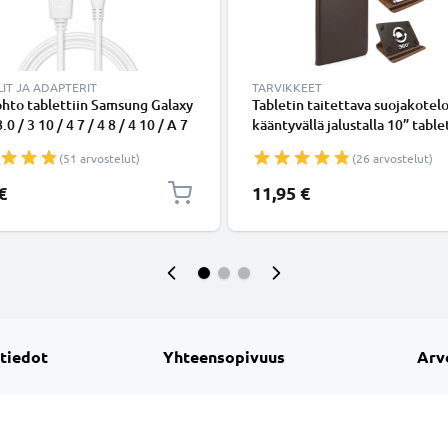
IT JA ADAPTERIT
TARVIKKEET
hto tablettiin Samsung Galaxy
Tabletin taitettava suojakotel
.0 / 3 10 / 4 7 / 4 8 / 4 10 / A 7
kääntyvällä jalustalla 10” tablet
/ E 9.6 / S 10.5 / Pro 8.4 /
ruskea keinonahkainen tableti
(51 arvostelut)
(26 arvostelut)
 Note 8.0 - Micro USB, 1m
kotelo tuotemerkiltä subtel
johto. Valkoinen PVC USB-
€
11,95 €
i
 tiedot
Yhteensopivuus
Arv