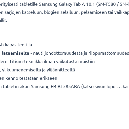
ityisesti tabletille Samsung Galaxy Tab A 10.1 (SM-T580 / SM-T
kuten sarjojen katseluun, blogien selailuun, pelaamiseen tai vaikk
llit.
 kapasiteetilla
a lataamiselta
- nauti johdottomuudesta ja riippumattomuudes
rni Litium-tekniikka ilman vaikutusta muistiin
a, ylikuumenemiselta ja ylijännitteeltä
nen kenno testataan erikseen
n tabletin akun Samsung EB-BT585ABA (katso sivun lopusta kai