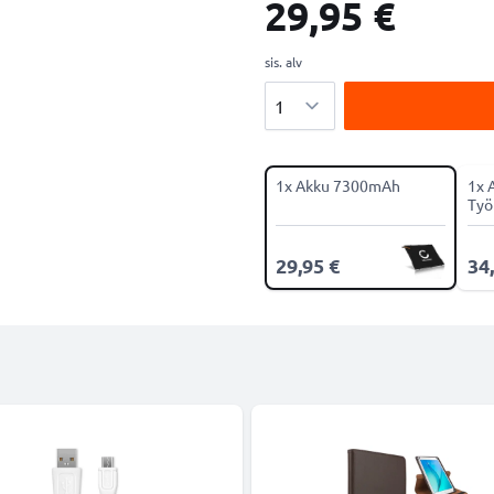
29,95 €
sis. alv
Määrä
1x Akku 7300mAh
1x 
Työ
29,95 €
34