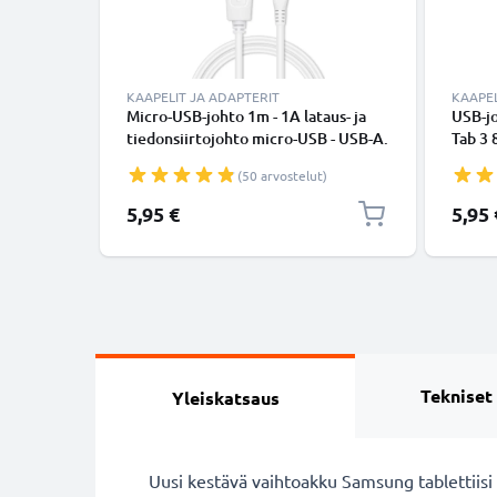
KAAPELIT JA ADAPTERIT
KAAPEL
Micro-USB-johto 1m - 1A lataus- ja
USB-jo
tiedonsiirtojohto micro-USB - USB-A.
Tab 3 8
Valkoinen PVC USB-kaapeli
/ A 10 
(50 arvostelut)
Galaxy
lataus
5,95 €
5,95 
kaapel
Tekniset
Yleiskatsaus
Uusi kestävä vaihtoakku Samsung tablettiisi