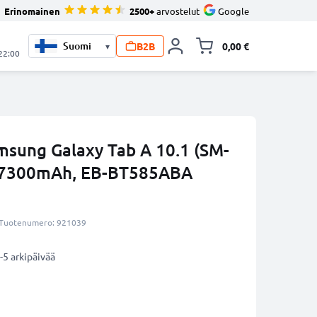
Erinomainen
2500+
arvostelut
Google
B2B
0,00 €
▾
Vaihda miniva
 22:00
amsung Galaxy Tab A 10.1 (SM-
- 7300mAh, EB-BT585ABA
Tuotenumero: 921039
-5 arkipäivää