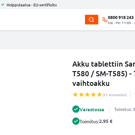
Huippulaatua - EU-sertifioitu
0800 918 243
Ma - Pe: 11:00 -
Akku tablettiin S
T580 / SM-T585) 
vaihtoakku
(21 arvostelut)
Varastossa
Toimitus: 3
2.95 €
Toimitus: