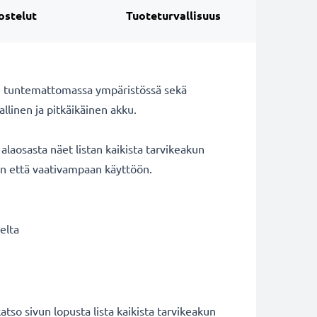
ostelut
Tuoteturvallisuus
n tuntemattomassa ympäristössä sekä
llinen ja pitkäikäinen akku.
aosasta näet listan kaikista tarvikeakun
än että vaativampaan käyttöön.
elta
sivun lopusta lista kaikista tarvikeakun