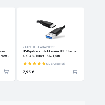
KAAPELIT JA ADAPTERIT
TARVIKKE
saa,
USB-johto kuulokkeisiin JBL Charge
Tabletin 
 torx-,
4, GO 3, Tuner - 3A, 1,0m
kääntyväl
ipu,
latausjohto. Musta PVC USB-kaapeli
ruskea k
(30 arvostelut)
kotelo t
7,95 €
11,95 €