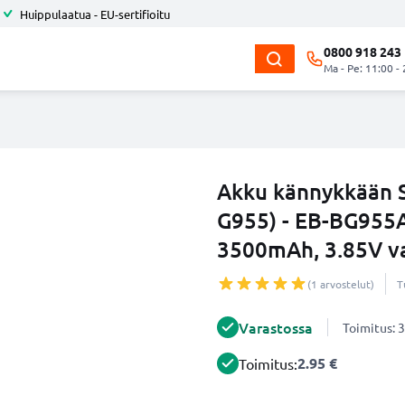
Huippulaatua - EU-sertifioitu
0800 918 243
Ma - Pe: 11:00 -
Akku kännykkään S
G955) - EB-BG955
3500mAh, 3.85V v
(1 arvostelut)
T
Varastossa
Toimitus: 3
2.95 €
Toimitus: