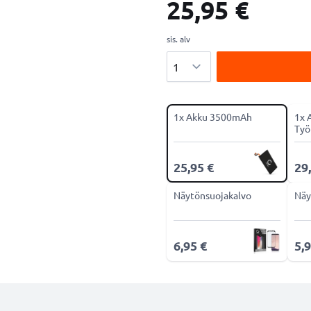
25,95 €
sis. alv
Määrä
1x Akku 3500mAh
1x 
Työ
25,95 €
29
Näytönsuojakalvo
Näy
6,95 €
5,9