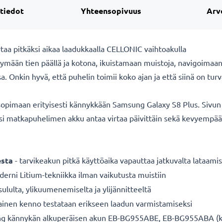
 tiedot
Yhteensopivuus
Arv
aa pitkäksi aikaa laadukkaalla CELLONIC vaihtoakulla
mään tien päällä ja kotona, ikuistamaan muistoja, navigoimaa
Onkin hyvä, että puhelin toimii koko ajan ja että siinä on turva
pimaan erityisesti kännykkään Samsung Galaxy S8 Plus. Sivun al
usi matkapuhelimen akku antaa virtaa päivittäin sekä kevyempä
sta
- tarvikeakun pitkä käyttöaika vapauttaa jatkuvalta lataamis
erni Litium-tekniikka ilman vaikutusta muistiin
sululta, ylikuumenemiselta ja ylijännitteeltä
ainen kenno testataan erikseen laadun varmistamiseksi
kännykän alkuperäisen akun EB-BG955ABE, EB-BG955ABA (katso 