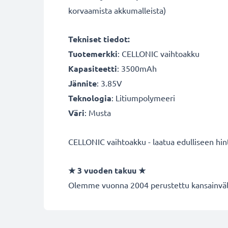
korvaamista akkumalleista)
Tekniset tiedot:
Tuotemerkki
:
CELLONIC vaihtoakku
Kapasiteetti
: 3500mAh
Jännite
: 3.85V
Teknologia
: Litiumpolymeeri
Väri
: Musta
CELLONIC vaihtoakku - laatua edulliseen hin
★
3 vuoden takuu
★
Olemme vuonna 2004 perustettu kansainvälin