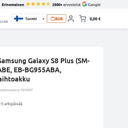
Erinomainen
2500+
arvostelut
Google
B2B
0,00 €
▾
Vaihda miniva
 22:00
amsung Galaxy S8 Plus (SM-
ABE, EB-BG955ABA,
aihtoakku
uotenumero: 921097
-5 arkipäivää