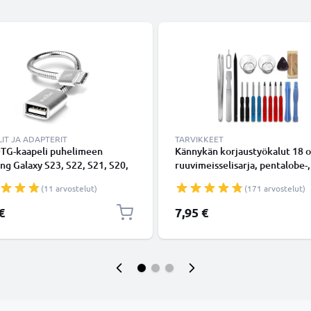
IT JA ADAPTERIT
TARVIKKEET
TG-kaapeli puhelimeen
Kännykän korjaustyökalut 18 o
g Galaxy S23, S22, S21, S20,
ruuvimeisselisarja, pentalobe-,
51 - USB C Type C - USB A,
ristikärkiruuvimeisseli, muoviv
(11 arvostelut)
(171 arvostelut)
 OTG-adapteri, On The Go
imukuppi, pinsetit ja tarra -
älypuhelimen avaustyökalut
€
7,95 €
tarkkuustyöhön