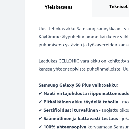
Tekniset
Yleiskatsaus
Uusi tehokas akku Samsung kännykkään - virt
Käytämme älypuhelimiamme kaikkeen: viihty
puhumiseen ystävien ja työkavereiden kanssa. 
Laadukas CELLONIC vara-akku on kehitetty so
kanssa yhteensopivista puhelinmalleista. U
Samsung Galaxy S8 Plus vaihtoakku:
✔
Nauti virtajohdosta
riippumattomuude
✔
Pitkäikäinen
akku
täydellä teholla
- mod
✔
Sertifioidusti turvallinen
- suojattu oiko
✔
Säännöllinen ja kattavasti testaus
- jok
✔
100% yhteensopiva
korvaamaan Samsung 