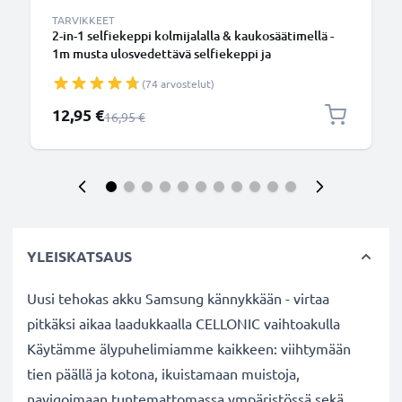
TARVIKKEET
2-in-1 selfiekeppi kolmijalalla & kaukosäätimellä -
1m musta ulosvedettävä selfiekeppi ja
kokoontaitettava kolmijalka bluetooth-
(74 arvostelut)
kaukosäätimellä puhelimelle ja kameralle -
iPhonelle, GoProlle, Androidille ynm.
Erikoishinta
12,95 €
Normaali hinta
16,95 €
YLEISKATSAUS
Uusi tehokas akku Samsung kännykkään - virtaa
pitkäksi aikaa laadukkaalla CELLONIC vaihtoakulla
Käytämme älypuhelimiamme kaikkeen: viihtymään
tien päällä ja kotona, ikuistamaan muistoja,
navigoimaan tuntemattomassa ympäristössä sekä