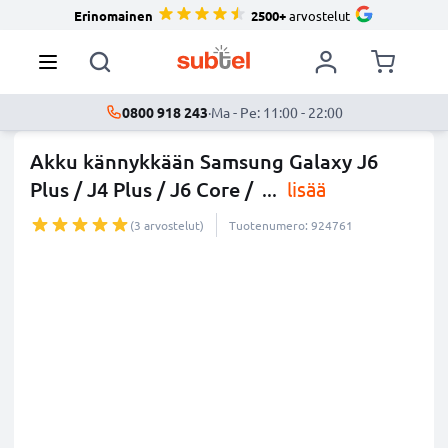
Erinomainen
2500+
arvostelut
0800 918 243
·
Ma - Pe: 11:00 - 22:00
Akku kännykkään Samsung Galaxy J6
Plus / J4 Plus / J6 Core /
...
lisää
(3 arvostelut)
Tuotenumero: 924761