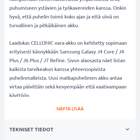
puhumiseen ystävien ja työkavereiden kanssa. Onkin
hyvä, että puhelin toimii koko ajan ja että siinä on
turvallinen ja pitkäikäinen akku.
Laadukas CELLONIC vara-akku on kehitetty sopimaan
erityisesti kännykkään Samsung Galaxy J4 Core / J4
Plus / J6 Plus / J7 Refine. Sivun alaosasta näet listan
kaikista tarvikeakun kanssa yhteensopivista
puhelinmalleista. Uusi matkapuhelimen akku antaa
virtaa päivittäin sekä kevyempään että vaativampaan
käyttöön.
NÄYTÄ LISÄÄ
Samsung Galaxy J4 Core / J4 Plus / J6 Plus / J7
Refine vaihtoakku:
TEKNISET TIEDOT
✔
Nauti virtajohdosta
riippumattomuudesta
-
tarvikeakun pitkä käyttöaika vapauttaa jatkuvalta