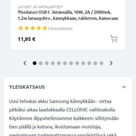
LATURIT JA VIRTALÄHTEET
Yleislaturi USB C -liitännällä, 10W, 2A / 2000mA,
1,2m latausjohto , kännykkään, tablettiin, kameraan
ynm.
(18 arvostelut)
11,95 €
YLEISKATSAUS
Uusi tehokas akku Samsung kännykkään - virtaa
pitkäksi aikaa laadukkaalla CELLONIC vaihtoakulla
Käytämme älypuhelimiamme kaikkeen: viihtymään
tien päällä ja kotona, ikuistamaan muistoja,
navigoimaan tuntemattomassa ympäristössä sekä