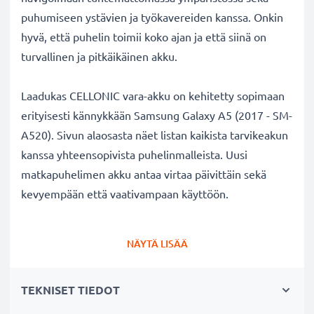
puhumiseen ystävien ja työkavereiden kanssa. Onkin
hyvä, että puhelin toimii koko ajan ja että siinä on
turvallinen ja pitkäikäinen akku.
Laadukas CELLONIC vara-akku on kehitetty sopimaan
erityisesti kännykkään Samsung Galaxy A5 (2017 - SM-
A520). Sivun alaosasta näet listan kaikista tarvikeakun
kanssa yhteensopivista puhelinmalleista. Uusi
matkapuhelimen akku antaa virtaa päivittäin sekä
kevyempään että vaativampaan käyttöön.
Samsung Galaxy A5 (2017 - SM-A520) vaihtoakku:
NÄYTÄ LISÄÄ
✔
Nauti virtajohdosta
riippumattomuudesta
-
tarvikeakun pitkä käyttöaika vapauttaa jatkuvalta
TEKNISET TIEDOT
lataamiselta
✔
Pitkäikäinen
akku
täydellä teholla
- moderni