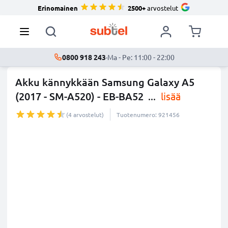
Erinomainen
2500+
arvostelut
0800 918 243
·
Ma - Pe: 11:00 - 22:00
Akku kännykkään Samsung Galaxy A5
(2017 - SM-A520) - EB-BA52
...
lisää
(4 arvostelut)
Tuotenumero: 921456