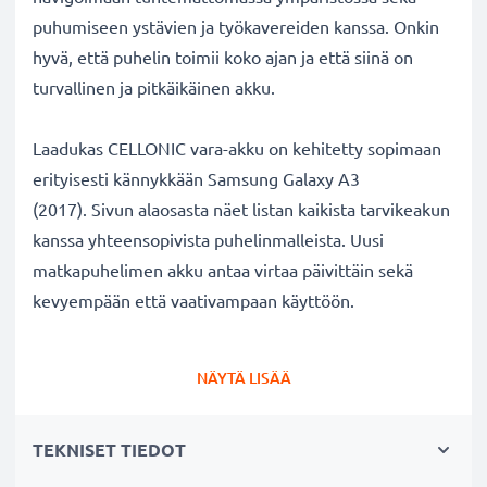
puhumiseen ystävien ja työkavereiden kanssa. Onkin
hyvä, että puhelin toimii koko ajan ja että siinä on
turvallinen ja pitkäikäinen akku.
Laadukas CELLONIC vara-akku on kehitetty sopimaan
erityisesti kännykkään Samsung Galaxy A3
(2017). Sivun alaosasta näet listan kaikista tarvikeakun
kanssa yhteensopivista puhelinmalleista. Uusi
matkapuhelimen akku antaa virtaa päivittäin sekä
kevyempään että vaativampaan käyttöön.
Samsung Galaxy A3 (2017) vaihtoakku:
NÄYTÄ LISÄÄ
✔
Nauti virtajohdosta
riippumattomuudesta
-
tarvikeakun pitkä käyttöaika vapauttaa jatkuvalta
TEKNISET TIEDOT
lataamiselta
✔
Pitkäikäinen
akku
täydellä teholla
- moderni