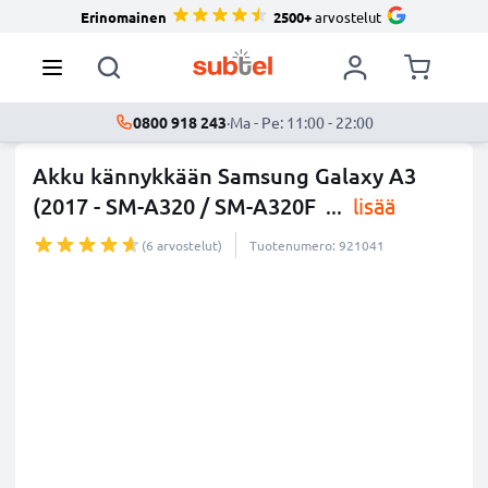
Erinomainen
2500+
arvostelut
0800 918 243
·
Ma - Pe: 11:00 - 22:00
Akku kännykkään Samsung Galaxy A3
(2017 - SM-A320 / SM-A320F
...
lisää
(6 arvostelut)
Tuotenumero: 921041