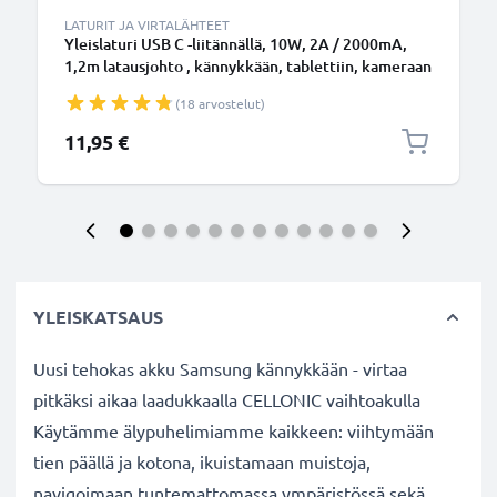
LATURIT JA VIRTALÄHTEET
Yleislaturi USB C -liitännällä, 10W, 2A / 2000mA,
1,2m latausjohto , kännykkään, tablettiin, kameraan
ynm.
(18 arvostelut)
11,95 €
YLEISKATSAUS
Uusi tehokas akku Samsung kännykkään - virtaa
pitkäksi aikaa laadukkaalla CELLONIC vaihtoakulla
Käytämme älypuhelimiamme kaikkeen: viihtymään
tien päällä ja kotona, ikuistamaan muistoja,
navigoimaan tuntemattomassa ympäristössä sekä