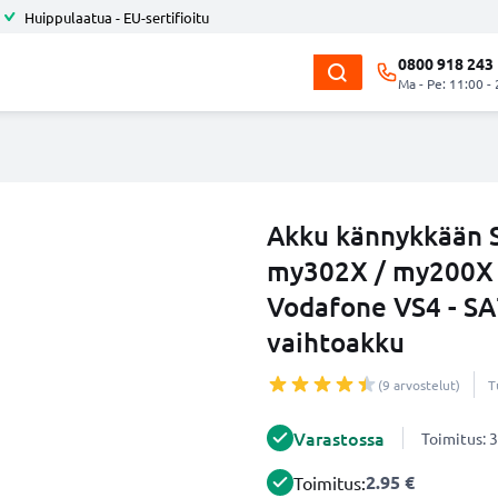
Huippulaatua - EU-sertifioitu
0800 918 243
Ma - Pe: 11:00 -
Akku kännykkään 
my302X / my200X 
Vodafone VS4 - S
vaihtoakku
(9 arvostelut)
T
Varastossa
Toimitus: 3
2.95 €
Toimitus: