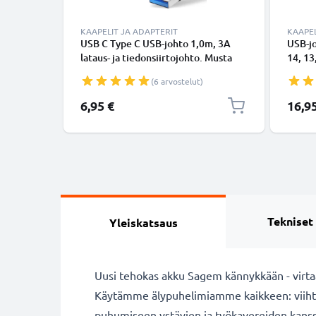
KAAPELIT JA ADAPTERIT
KAAPEL
USB C Type C USB-johto 1,0m, 3A
USB-j
lataus- ja tiedonsiirtojohto. Musta
14, 13,
USB C Type C - USB C Type C PVC
Lightn
(6 arvostelut)
USB-kaapeli
Valkoi
6,95 €
16,9
Tekniset
Yleiskatsaus
Uusi tehokas akku Sagem kännykkään - virtaa 
Käytämme älypuhelimiamme kaikkeen: viihty
puhumiseen ystävien ja työkavereiden kanssa. 