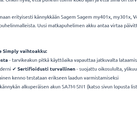
imaan erityisesti kännykkään Sagem Sagem my401x, my301x, Vod
 puhelinmalleista. Uusi matkapuhelimen akku antaa virtaa päiv
 Simply vaihtoakku:
sta
- tarvikeakun pitkä käyttöaika vapauttaa jatkuvalta lataamis
derni ✔
Sertifioidusti turvallinen
- suojattu oikosululta, yliku
ainen kenno testataan erikseen laadun varmistamiseksi
nnykän alkuperäisen akun SA7M-SN1 (katso sivun lopusta lista