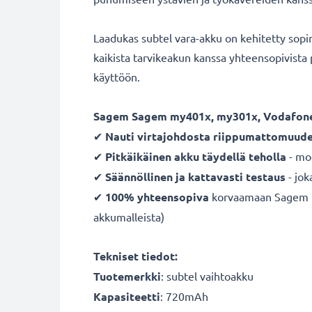
Laadukas subtel vara-akku on kehitetty sop
kaikista tarvikeakun kanssa yhteensopivista
käyttöön.
Sagem Sagem my401x, my301x, Vodafone
✔
Nauti virtajohdosta
riippumattomuude
✔
Pitkäikäinen
akku
täydellä teholla
- mo
✔
Säännöllinen ja kattavasti testaus
- jok
✔
100% yhteensopiva
korvaamaan Sagem kä
akkumalleista)
Tekniset tiedot:
Tuotemerkki
:
subtel vaihtoakku
Kapasiteetti
: 720mAh