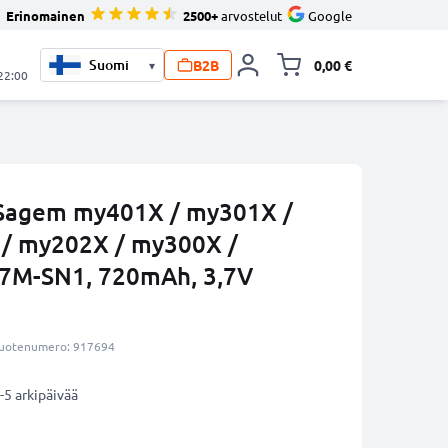
Erinomainen
2500+
arvostelut
Google
B2B
0,00 €
▾
Vaihda miniva
 22:00
Sagem my401X / my301X /
/ my202X / my300X /
A7M-SN1, 720mAh, 3,7V
uotenumero: 917694
-5 arkipäivää