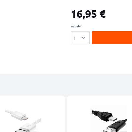
16,95 €
sis. alv
Määrä