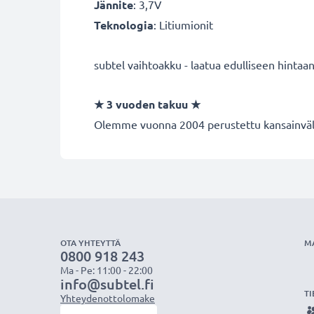
Jännite
: 3,7V
Teknologia
: Litiumionit
subtel vaihtoakku - laatua edulliseen hintaan
★
3 vuoden takuu
★
Olemme vuonna 2004 perustettu kansainvälin
OTA YHTEYTTÄ
M
0800 918 243
Ma - Pe: 11:00 - 22:00
info@subtel.fi
TI
Yhteydenottolomake