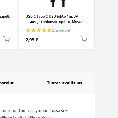
KAAPELIT
apeli,
USB C Type C USB-johto 1m, 3A
Micro-USB
lataus- ja tiedonsiirtojohto. Musta
tiedonsi
USB C Type C - USB C Type C Nylon
Valkoine
(2 arvostelut)
USB-kaapeli
2,95 €
5,95 €
ostelut
Tuoteturvallisuus
n tuntemattomassa ympäristössä sekä
llinen ja pitkäikäinen akku.