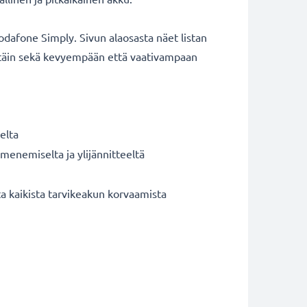
afone Simply. Sivun alaosasta näet listan
ittäin sekä kevyempään että vaativampaan
elta
umenemiselta ja ylijännitteeltä
 kaikista tarvikeakun korvaamista