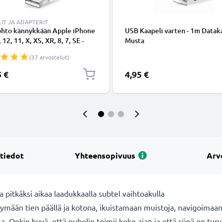
IT JA ADAPTERIT
ohto kännykkään Apple iPhone
USB Kaapeli varten - 1m Dataka
 12, 11, X, XS, XR, 8, 7, SE -
Musta
ing 8 Pin, , 1m latausjohto.
(37 arvostelut)
nen datakaapeli
5 €
4,95 €
 tiedot
Yhteensopivuus
Arv
pitkäksi aikaa laadukkaalla subtel vaihtoakulla
mään tien päällä ja kotona, ikuistamaan muistoja, navigoimaa
Onkin hyvä, että puhelin toimii koko ajan ja että siinä on turva