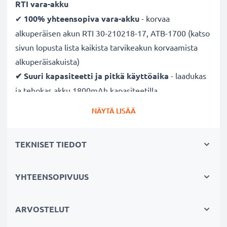
RTI vara-akku
✔
100% yhteensopiva vara-akku
- korvaa
alkuperäisen akun RTI 30-210218-17, ATB-1700 (katso
sivun lopusta lista kaikista tarvikeakun korvaamista
alkuperäisakuista)
✔ Suuri kapasiteetti ja pitkä käyttöaika
- laadukas
ja tehokas akku 1800mAh kapasiteetilla
✔
Nauti vapaudesta ja riippumattomuudesta
-
NÄYTÄ LISÄÄ
pitkä käyttöaika säästää pitkiltä lataustauoilta
✔ Pitkä käyttöikä täydellä teholla
- moderni Litium-
TEKNISET TIEDOT
tekniikka ilman vaikutusta muistiin
✔
Sertifioitu turvallisuus
- suojattu oikosululta,
YHTEENSOPIVUUS
ylikuumenemiselta ja ylijännitteeltä
✔
Säännöllinen ja kattava testaus
- jokainen
sisäänrakennettu kenno testataan
ARVOSTELUT