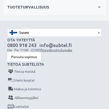
Tekniset tiedot:
TUOTETURVALLISUUS
Tuotemerkki
: subtel vaihtoakku
Kapasiteetti
: 1800mAh
Jännite
: 3.7V
Teknologia
: Litiumpolymeeri
▾
Mitat
: 50.10 x 36.02 x 8.90mm
OTA YHTEYTTÄ
0800 918 243
info@subtel.fi
Väri
: Musta
Ma - Pe: 11:00 - 22:00
Yhteydenottolomake
Peruuta sopimus
subtel vaihtoakku antaa tehokkaasti ja turvallisesti
TIETOA SUBTELISTA
virtaa edulliseen hintaan.
Tietoa meistä
★
3 vuoden takuu
★
Usein kysytyt
Olemme vuonna 2004 perustettu kansainvälinen
Maksu ja toimitus
verkkokauppa, joka tarjoaa laadukkaita tuotteita, ja
Jälleenmyyjäksi
siksi tarjoamme 36 kuukauden takuun!
Luettelot