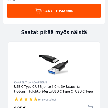
LISÄÄ OSTOSKORIIN
Saatat pitää myös näistä
KAAPELIT JA ADAPTERIT
USB C Type C USB-johto 1,0m, 3A lataus- ja
tiedonsiirtojohto. Musta USB C Type C - USB C Type
C PVC USB-kaapeli
(6 arvostelut)
6,95 €