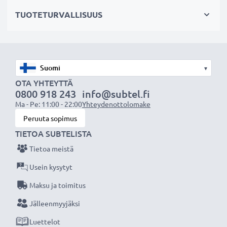
pitkä käyttöaika säästää hermoja pitkiltä lataustauoilta
TUOTETURVALLISUUS
✔ Täyttä tehoa, myös pitkän käytön jälkeen
-
nykyaikainen Litium-tekniikka ilman vaikutusta
muistiin
✔
Säännöllinen ja kattava testaus
- jokainen
▾
sisäänrakennettu kenno testataan
OTA YHTEYTTÄ
0800 918 243
info@subtel.fi
✔
Sertifioitu turvallisuus
- suojattu oikosululta,
Ma - Pe: 11:00 - 22:00
Yhteydenottolomake
ylikuumenemiselta ja ylijännitteeltä
Peruuta sopimus
TIETOA SUBTELISTA
Tekniset tiedot:
Tietoa meistä
Tuotemerkki
:
CELLONIC
Kapasiteetti
: 600mAh
Usein kysytyt
Jännite
: 3.6V - 3.7V
Maksu ja toimitus
Teknologia
: Litiumionit
Jälleenmyyjäksi
Väri
: Musta
Luettelot