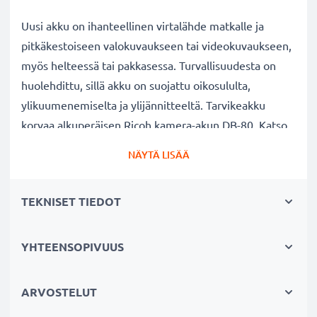
Uusi akku on ihanteellinen virtalähde matkalle ja
pitkäkestoiseen valokuvaukseen tai videokuvaukseen,
myös helteessä tai pakkasessa. Turvallisuudesta on
huolehdittu, sillä akku on suojattu oikosululta,
ylikuumenemiselta ja ylijännitteeltä. Tarvikeakku
korvaa alkuperäisen Ricoh kamera-akun DB-80. Katso
sivun alaosasta lista kaikista tarvikeakun korvaamista
NÄYTÄ LISÄÄ
alkuperäisistä akkumalleista.
TEKNISET TIEDOT
Ricoh R50 kameran vaihtoakku:
✔
100% yhteensopiva vaihtoakku
alkuperäiselle
kamera-akullesi Ricoh DB-80
YHTEENSOPIVUUS
✔ Suuri kapasiteetti ja pitkä käyttöaika
- laadukas
ja tehokas akku 600mAh kapasiteetilla
ARVOSTELUT
✔ Nauti vapaudesta ja riippumattomuudesta
-