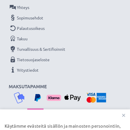
CELLONIC vara-akku on turvallinen ja edullinen
Yhteys
virtalähde valokuvakameraasi tai videokameraasi.
Sopimusehdot
Palautusoikeus
★
3 vuoden takuu
★
Takuu
Olemme vuonna 2004 perustettu kansainvälinen
verkkokauppa, joka tarjoaa laadukkaita tuotteita, ja
Turvallisuus & Sertifioinnit
siksi tarjoamme 36 kuukauden takuun!
Tietosuojaseloste
Yritystiedot
MAKSUTAPAMME
×
TOIMITUSKUMPPANIMME
Käytämme evästeitä sisällön ja mainosten personointiin,