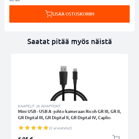
LISÄÄ OSTOSKORIIN
Saatat pitää myös näistä
KAAPELIT JA ADAPTERIT
Mini USB - USB A -johto kameraan Ricoh GR III, GR II,
GR Digital III, GR Digital II, GR Digital IV, Caplio
GX100, Caplio 500SE, GX200 - Musta 1m, nopea 1A,
(2 arvostelut)
PVC-kamerajohto tuotemerkiltä CELLONIC
6,95 €