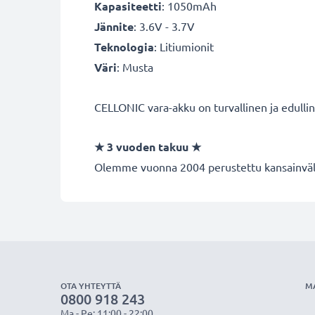
Kapasiteetti
: 1050mAh
Jännite
: 3.6V - 3.7V
Teknologia
: Litiumionit
Väri
: Musta
CELLONIC vara-akku on turvallinen ja edulli
★
3 vuoden takuu
★
Olemme vuonna 2004 perustettu kansainvälin
OTA YHTEYTTÄ
M
0800 918 243
Ma - Pe: 11:00 - 22:00