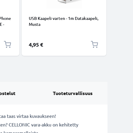
iPhone
USB Kaapeli varten - 1m Datakaapeli,
USB C Ty
E -
Musta
lataus- j
to.
USB C Ty
USB-kaap
4,95 €
2,95 €
ostelut
Tuoteturvallisuus
aa taas virtaa kuvaukseen!
rten? CELLONIC vara-akku on kehitetty
ta kameramalleista.