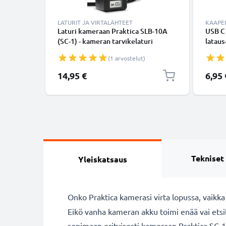
LATURIT JA VIRTALÄHTEET
KAAPEL
Laturi kameraan Praktica SLB-10A
USB C
(SC-1) - kameran tarvikelaturi
lataus
USB C 
(1 arvostelut)
USB-k
14,95 €
6,95 
Tekniset
Yleiskatsaus
Onko Praktica kamerasi virta lopussa, vaikk
Eikö vanha kameran akku toimi enää vai ets
sopimaan erityisesti kameraan Praktica SC-1.