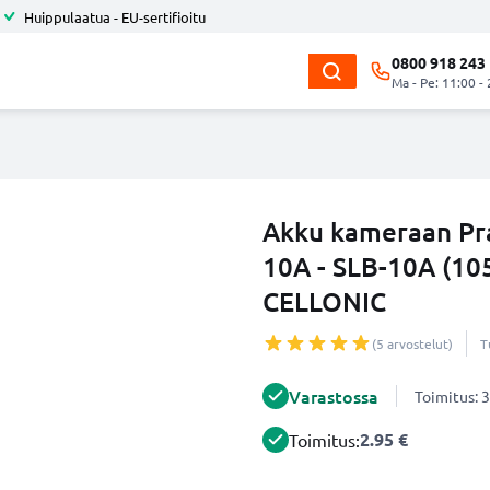
Huippulaatua - EU-sertifioitu
0800 918 243
Ma - Pe: 11:00 -
Akku kameraan Prak
10A - SLB-10A (10
CELLONIC
(5 arvostelut)
T
Varastossa
Toimitus: 3
2.95 €
Toimitus: