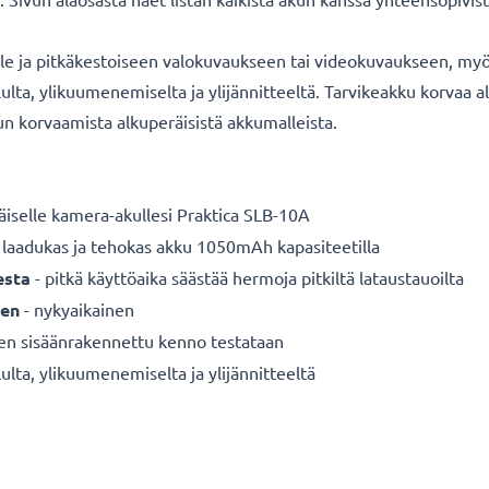
lle ja pitkäkestoiseen valokuvaukseen tai videokuvaukseen, myös
ululta, ylikuumenemiselta ja ylijännitteeltä. Tarvikeakku korva
kun korvaamista alkuperäisistä akkumalleista.
äiselle
kamera-akullesi Praktica SLB-10A
 laadukas ja tehokas akku 1050mAh kapasiteetilla
esta
- pitkä käyttöaika säästää hermoja pitkiltä lataustauoilta
een
- nykyaikainen
nen sisäänrakennettu kenno testataan
ulta, ylikuumenemiselta ja ylijännitteeltä