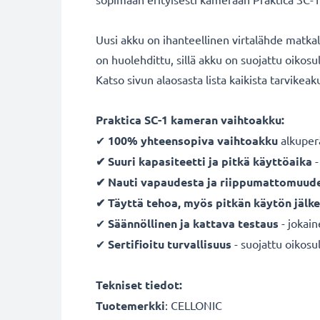
Uusi akku on ihanteellinen virtalähde matka
on huolehdittu, sillä akku on suojattu oikos
Katso sivun alaosasta lista kaikista tarvikea
Praktica SC-1 kameran vaihtoakku:
✔
100% yhteensopiva vaihtoakku
alkuper
✔ Suuri kapasiteetti ja pitkä käyttöaika
-
✔ Nauti vapaudesta ja riippumattomuud
✔ Täyttä tehoa, myös pitkän käytön jälk
✔
Säännöllinen ja kattava testaus
- jokai
✔
Sertifioitu turvallisuus
- suojattu oikosul
Tekniset tiedot:
Tuotemerkki
:
CELLONIC