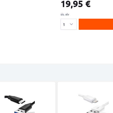
19,95 €
sis. alv
Määrä