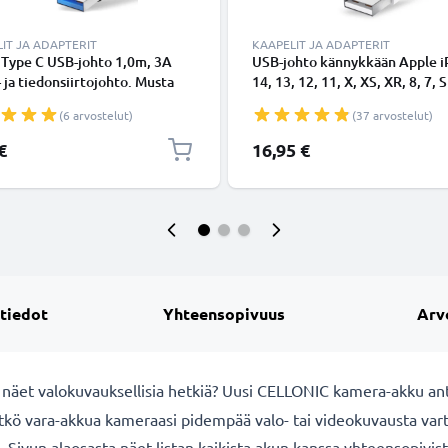
IT JA ADAPTERIT
KAAPELIT JA ADAPTERIT
 Type C USB-johto 1,0m, 3A
USB-johto kännykkään Apple 
- ja tiedonsiirtojohto. Musta
14, 13, 12, 11, X, XS, XR, 8, 7, S
Type C - USB C Type C PVC
Lightning 8 Pin, , 1m latausjoh
(6 arvostelut)
(37 arvostelut)
aapeli
Valkoinen datakaapeli
€
16,95 €
 tiedot
Yhteensopivuus
Arv
a näet valokuvauksellisia hetkiä? Uusi CELLONIC
kamera-akku ant
itkö vara-akkua kameraasi pidempää valo- tai videokuvausta va
 Sivun alaosasta näet listan kaikista akun kanssa yhteensopivis