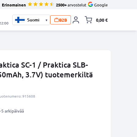
Erinomainen
2500+
arvostelut
Google
B2B
0,00 €
▾
Vaihda miniva
 22:00
tica SC-1 / Praktica SLB-
50mAh, 3.7V) tuotemerkiltä
uotenumero: 915608
-5 arkipäivää