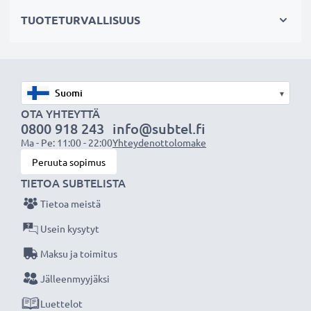
✔ Täyttä tehoa, myös pitkän käytön jälkeen
-
TUOTETURVALLISUUS
nykyaikainen Litium-tekniikka ilman vaikutusta
muistiin
✔
Säännöllinen ja kattava testaus
- jokainen
sisäänrakennettu kenno testataan
▾
✔
Sertifioitu turvallisuus
- suojattu oikosululta,
OTA YHTEYTTÄ
0800 918 243
info@subtel.fi
ylikuumenemiselta ja ylijännitteeltä
Ma - Pe: 11:00 - 22:00
Yhteydenottolomake
Peruuta sopimus
Tekniset tiedot:
TIETOA SUBTELISTA
Tuotemerkki
:
CELLONIC
Tietoa meistä
Kapasiteetti
: 700mAh
Jännite
: 3.7V
Usein kysytyt
Teknologia
: Litiumionit
Maksu ja toimitus
Väri
: Harmaa
Jälleenmyyjäksi
Luettelot
CELLONIC vara-akku on turvallinen ja edullinen