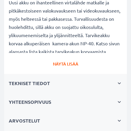
Uusi akku on ihanteellinen virtalähde matkalle ja
pitkäkestoiseen valokuvaukseen tai videokuvaukseen,
myös helteessä tai pakkasessa. Turvallisuudesta on
huolehdittu, sillä akku on suojattu oikosululta,
ylikuumenemiselta ja ylijännitteeltä. Tarvikeakku
korvaa alkuperäisen kamera-akun NP-40. Katso sivun
alaosasta lista kaikista tarvikeakun korvaamista
alkuperäisistä akkumalleista.
NÄYTÄ LISÄÄ
kameran vaihtoakku:
TEKNISET TIEDOT
✔
100% yhteensopiva vaihtoakku
alkuperäiselle
kamera-akullesi NP-40
✔ Suuri kapasiteetti ja pitkä käyttöaika
- laadukas
YHTEENSOPIVUUS
ja tehokas akku 700mAh kapasiteetilla
✔ Nauti vapaudesta ja riippumattomuudesta
-
ARVOSTELUT
pitkä käyttöaika säästää hermoja pitkiltä lataustauoilta