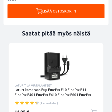
LISÄÄ OSTOSKORIIN
Saatat pitää myös näistä
LATURIT JA VIRTALÄHTEET
Laturi kameraan Fuji FinePix F10 FinePix F11
FinePix F401 FinePix F410 FinePix F601 FinePix
M603 - kameran NP-60, NP-120, NP-40 tarvikelaturi
(9 arvostelut)
14,95 €