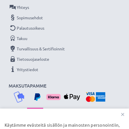
virtalähde valokuvakameraasi tai videokameraasi.
Yhteys
Sopimusehdot
★
3 vuoden takuu
★
Palautusoikeus
Olemme vuonna 2004 perustettu kansainvälinen
Takuu
verkkokauppa, joka tarjoaa laadukkaita tuotteita, ja
siksi tarjoamme 36 kuukauden takuun!
Turvallisuus & Sertifioinnit
Tietosuojaseloste
Yritystiedot
MAKSUTAPAMME
×
TOIMITUSKUMPPANIMME
Käytämme evästeitä sisällön ja mainosten personointiin,