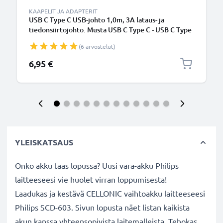
KAAPELIT JA ADAPTERIT
USB C Type C USB-johto 1,0m, 3A lataus- ja
tiedonsiirtojohto. Musta USB C Type C - USB C Type
C PVC USB-kaapeli
(6 arvostelut)
6,95 €
YLEISKATSAUS
Onko akku taas lopussa? Uusi vara-akku Philips
laitteeseesi vie huolet virran loppumisesta!
Laadukas ja kestävä CELLONIC vaihtoakku laitteeseesi
Philips SCD-603. Sivun lopusta näet listan kaikista
akun kanssa yhteensopivista laitemalleista. Tehokas