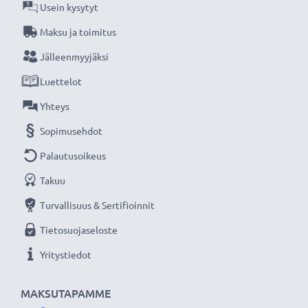
Usein kysytyt
★
3 vuoden takuu
★
Maksu ja toimitus
Olemme vuonna 2004 perustettu kansainvälinen
Jälleenmyyjäksi
verkkokauppa, joka tarjoaa laadukkaita tuotteita, ja
Luettelot
siksi tarjoamme 36 kuukauden takuun!
Yhteys
Sopimusehdot
Palautusoikeus
Takuu
Turvallisuus & Sertifioinnit
Tietosuojaseloste
Yritystiedot
MAKSUTAPAMME