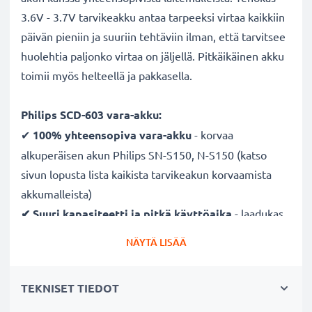
3.6V - 3.7V tarvikeakku antaa tarpeeksi virtaa kaikkiin
päivän pieniin ja suuriin tehtäviin ilman, että tarvitsee
huolehtia paljonko virtaa on jäljellä. Pitkäikäinen akku
toimii myös helteellä ja pakkasella.
Philips SCD-603 vara-akku:
✔
100% yhteensopiva vara-akku
- korvaa
alkuperäisen akun Philips SN-S150, N-S150 (katso
sivun lopusta lista kaikista tarvikeakun korvaamista
akkumalleista)
✔ Suuri kapasiteetti ja pitkä käyttöaika
- laadukas
ja tehokas akku 1100mAh kapasiteetilla
NÄYTÄ LISÄÄ
✔
Nauti vapaudesta ja riippumattomuudesta
-
pitkä käyttöaika säästää toistuvilta ja pitkiltä
TEKNISET TIEDOT
lataustauoilta