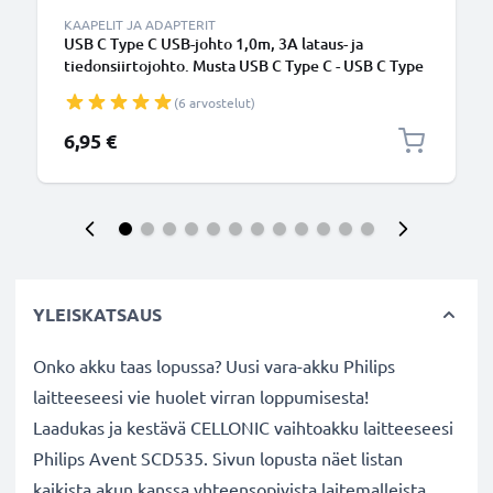
KAAPELIT JA ADAPTERIT
USB C Type C USB-johto 1,0m, 3A lataus- ja
tiedonsiirtojohto. Musta USB C Type C - USB C Type
C PVC USB-kaapeli
(6 arvostelut)
6,95 €
YLEISKATSAUS
Onko akku taas lopussa? Uusi vara-akku Philips
laitteeseesi vie huolet virran loppumisesta!
Laadukas ja kestävä CELLONIC vaihtoakku laitteeseesi
Philips Avent SCD535. Sivun lopusta näet listan
kaikista akun kanssa yhteensopivista laitemalleista.