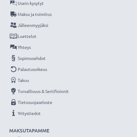
Usein kysytyt
★
3 vuoden takuu
★
Maksu ja toimitus
Olemme vuonna 2004 perustettu kansainvälinen
Jälleenmyyjäksi
verkkokauppa, joka tarjoaa laadukkaita tuotteita, ja
Luettelot
siksi tarjoamme 36 kuukauden takuun!
Yhteys
Sopimusehdot
Palautusoikeus
Takuu
Turvallisuus & Sertifioinnit
Tietosuojaseloste
Yritystiedot
MAKSUTAPAMME