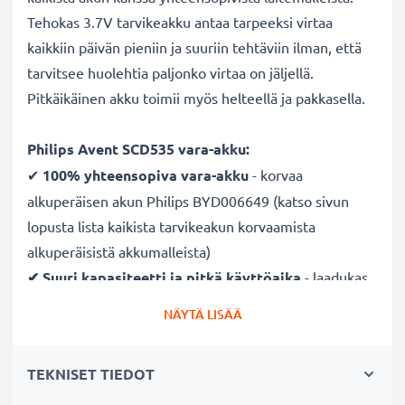
Tehokas 3.7V tarvikeakku antaa tarpeeksi virtaa
kaikkiin päivän pieniin ja suuriin tehtäviin ilman, että
tarvitsee huolehtia paljonko virtaa on jäljellä.
Pitkäikäinen akku toimii myös helteellä ja pakkasella.
Philips Avent SCD535 vara-akku:
✔
100% yhteensopiva vara-akku
- korvaa
alkuperäisen akun Philips BYD006649 (katso sivun
lopusta lista kaikista tarvikeakun korvaamista
alkuperäisistä akkumalleista)
✔ Suuri kapasiteetti ja pitkä käyttöaika
- laadukas
ja tehokas akku 1000mAh kapasiteetilla
NÄYTÄ LISÄÄ
✔
Nauti vapaudesta ja riippumattomuudesta
-
pitkä käyttöaika säästää toistuvilta ja pitkiltä
TEKNISET TIEDOT
lataustauoilta