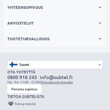
Jos laitteesi akku on heikko, vaihda akku, älä laitettasi.
YHTEENSOPIVUUS
Fiksumpi, edullisempi ja ympäristöystävällisempi
valinta. Näin säästät rahaa ja pienennät
ARVOSTELUT
ympäristöjalanjälkeäsi. Akkumme sopii erinomaisesti
vaihtoakuksi alkuperäisen akun sijaan tai vara-akuksi.
TUOTETURVALLISUUS
Valitse CELLONIC®, etkä tingi laadusta. Tilaa nyt!
▾
OTA YHTEYTTÄ
0800 918 243
info@subtel.fi
Ma - Pe: 11:00 - 22:00
Yhteydenottolomake
Peruuta sopimus
TIETOA SUBTELISTA
Tietoa meistä