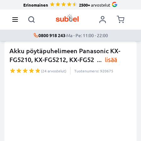
Erinomainen
2500+
arvostelut
0800 918 243
·
Ma - Pe: 11:00 - 22:00
Akku pöytäpuhelimeen Panasonic KX-
FG5210, KX-FG5212, KX-FG52
...
lisää
(24 arvostelut)
Tuotenumero: 920675