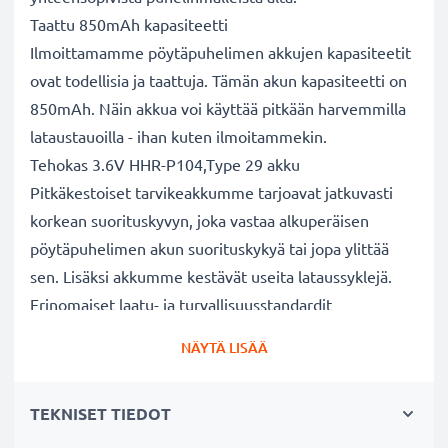
Taattu 850mAh kapasiteetti
Ilmoittamamme pöytäpuhelimen akkujen kapasiteetit
ovat todellisia ja taattuja. Tämän akun kapasiteetti on
850mAh. Näin akkua voi käyttää pitkään harvemmilla
lataustauoilla - ihan kuten ilmoitammekin.
Tehokas 3.6V HHR-P104,Type 29 akku
Pitkäkestoiset tarvikeakkumme tarjoavat jatkuvasti
korkean suorituskyvyn, joka vastaa alkuperäisen
pöytäpuhelimen akun suorituskykyä tai jopa ylittää
sen. Lisäksi akkumme kestävät useita lataussyklejä.
Erinomaiset laatu- ja turvallisuusstandardit
Olemme akkuasiantuntijoita jo vuodesta 2004 lähtien.
NÄYTÄ LISÄÄ
Kaikki akkumme testataan tarkasti, jotta ne täyttävät
kokonaan korkeimmat EU-standardit ja enemmänkin -
TEKNISET TIEDOT
siksi akuillamme on 3 vuoden takuu.
Kestävä valinta