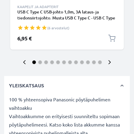
KAAPELIT JA ADAPTERIT
USB C Type C USB-johto 1,0m, 3A lataus- ja
tiedonsiirtojohto. Musta USB C Type C - USB C Type
C PVC USB-kaapeli
(6 arvostelut)
6,95 €
YLEISKATSAUS
100 % yhteensopiva Panasonic pöytäpuhelimen
vaihtoakku
Vaihtoakkumme on erityisesti suunniteltu sopimaan
pöytäpuhelimeesi. Katso koko lista akkumme kanssa
yhteensopivista puhelinmalleista alta.