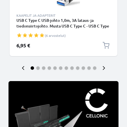
KAAPELIT JA ADAPTERIT
USB C Type C USB-johto 1,0m, 3A lataus- ja
tiedonsiirtojohto. Musta USB C Type C - USB C Type
C PVC USB-kaapeli
(6 arvostelut)
6,95 €