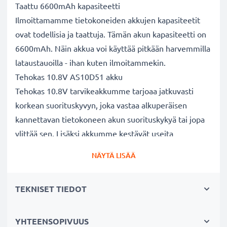
Taattu 6600mAh kapasiteetti
Ilmoittamamme tietokoneiden akkujen kapasiteetit
ovat todellisia ja taattuja. Tämän akun kapasiteetti on
6600mAh. Näin akkua voi käyttää pitkään harvemmilla
lataustauoilla - ihan kuten ilmoitammekin.
Tehokas 10.8V AS10D51 akku
Tehokas 10.8V tarvikeakkumme tarjoaa jatkuvasti
korkean suorituskyvyn, joka vastaa alkuperäisen
kannettavan tietokoneen akun suorituskykyä tai jopa
ylittää sen. Lisäksi akkumme kestävät useita
lataussyklejä.
NÄYTÄ LISÄÄ
Erinomaiset laatu- ja turvallisuusstandardit
Olemme akkuasiantuntijoita jo vuodesta 2004 lähtien.
TEKNISET TIEDOT
Kaikki akkumme testataan tarkasti, jotta ne täyttävät
kokonaan korkeimmat EU-standardit ja enemmänkin -
siksi akuillamme on 3 vuoden takuu.
YHTEENSOPIVUUS