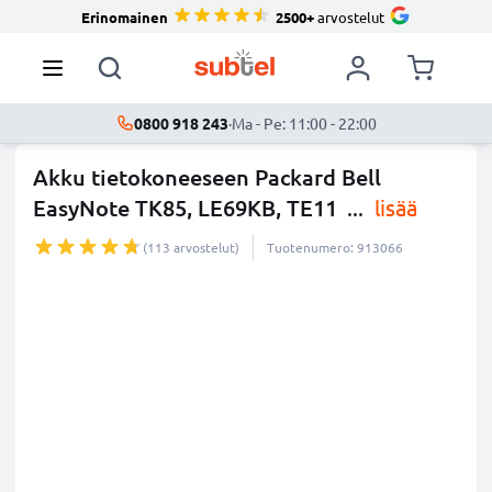
Erinomainen
2500+
arvostelut
0800 918 243
·
Ma - Pe: 11:00 - 22:00
Akku tietokoneeseen Packard Bell
EasyNote TK85, LE69KB, TE11
...
lisää
(113 arvostelut)
Tuotenumero: 913066