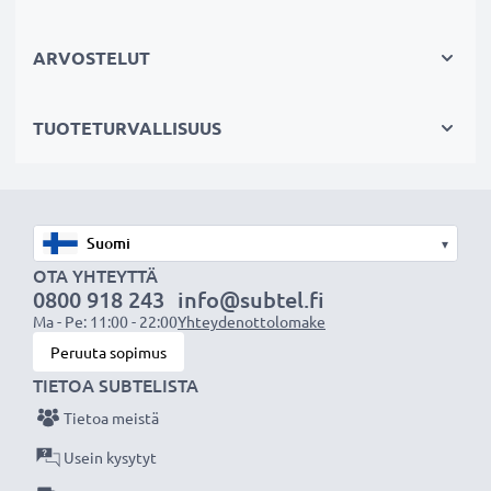
Kestävä valinta
Jos läppärisi akku on heikko, vaihda akku, älä laitettasi.
ARVOSTELUT
Fiksumpi, edullisempi ja ympäristöystävällisempi
valinta. Näin säästät rahaa ja pienennät
TUOTETURVALLISUUS
ympäristöjalanjälkeäsi. Akkumme sopii erinomaisesti
vaihtoakuksi alkuperäisen akun sijaan tai myös vara-
akuksi.
Valitse CELLONIC, etkä tingi laadusta. Tilaa nyt!
▾
OTA YHTEYTTÄ
0800 918 243
info@subtel.fi
Ma - Pe: 11:00 - 22:00
Yhteydenottolomake
Peruuta sopimus
TIETOA SUBTELISTA
Tietoa meistä
Usein kysytyt