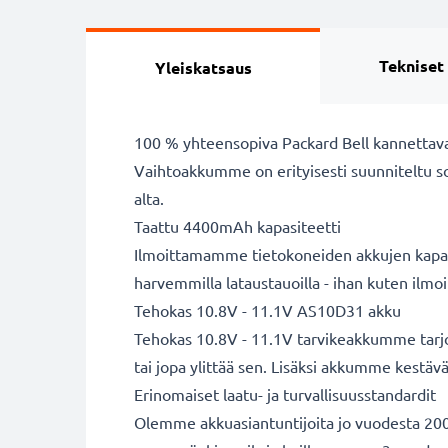
Tekniset
Yleiskatsaus
100 % yhteensopiva Packard Bell kannettav
Vaihtoakkumme on erityisesti suunniteltu s
alta.
Taattu 4400mAh kapasiteetti
Ilmoittamamme tietokoneiden akkujen kapasit
harvemmilla lataustauoilla - ihan kuten ilm
Tehokas 10.8V - 11.1V AS10D31 akku
Tehokas 10.8V - 11.1V tarvikeakkumme tarjo
tai jopa ylittää sen. Lisäksi akkumme kestävä
Erinomaiset laatu- ja turvallisuusstandardit
Olemme akkuasiantuntijoita jo vuodesta 2004