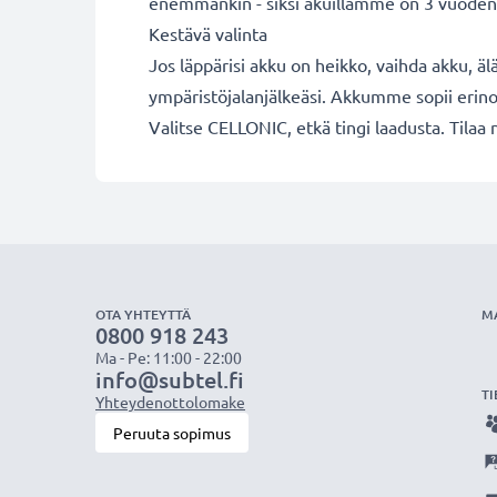
enemmänkin - siksi akuillamme on 3 vuoden
Kestävä valinta
Jos läppärisi akku on heikko, vaihda akku, äl
ympäristöjalanjälkeäsi. Akkumme sopii erino
Valitse CELLONIC, etkä tingi laadusta. Tilaa 
OTA YHTEYTTÄ
M
0800 918 243
Ma - Pe: 11:00 - 22:00
info@subtel.fi
TI
Yhteydenottolomake
Peruuta sopimus