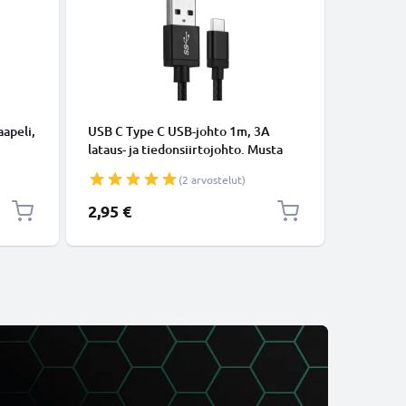
KAAPELIT
apeli,
USB C Type C USB-johto 1m, 3A
Micro-USB
lataus- ja tiedonsiirtojohto. Musta
tiedonsi
USB C Type C - USB C Type C Nylon
Valkoine
(2 arvostelut)
USB-kaapeli
2,95 €
5,95 €