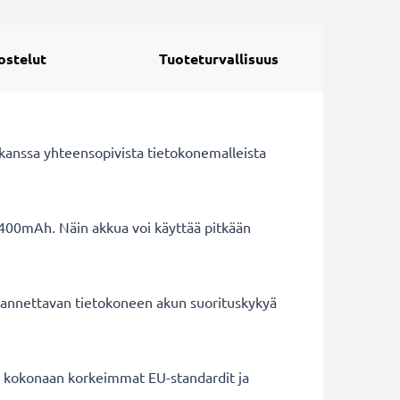
ostelut
Tuoteturvallisuus
kanssa yhteensopivista tietokonemalleista
4400mAh. Näin akkua voi käyttää pitkään
 kannettavan tietokoneen akun suorituskykyä
ät kokonaan korkeimmat EU-standardit ja