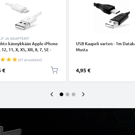
IT JA ADAPTERIT
ohto kännykkään Apple iPhone
USB Kaapeli varten - 1m Dataka
 12, 11, X, XS, XR, 8, 7, SE -
Musta
ing 8 Pin, , 1m latausjohto.
(37 arvostelut)
nen datakaapeli
5 €
4,95 €