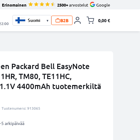
Erinomainen
2500+
arvostelut
Google
B2B
0,00 €
▾
Vaihda miniva
 22:00
en Packard Bell EasyNote
11HR, TM80, TE11HC,
11.1V 4400mAh tuotemerkiltä
Tuotenumero: 913065
-5 arkipäivää