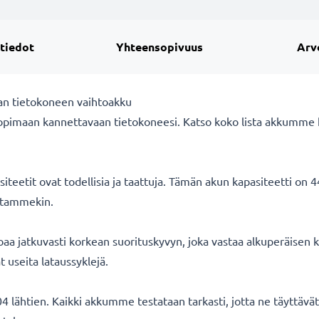
 tiedot
Yhteensopivuus
Arv
an tietokoneen vaihtoakku
opimaan kannettavaan tietokoneesi. Katso koko lista akkumme 
eetit ovat todellisia ja taattuja. Tämän akun kapasiteetti on 
oitammekin.
aa jatkuvasti korkean suorituskyvyn, joka vastaa alkuperäisen
t useita lataussyklejä.
 lähtien. Kaikki akkumme testataan tarkasti, jotta ne täyttäv