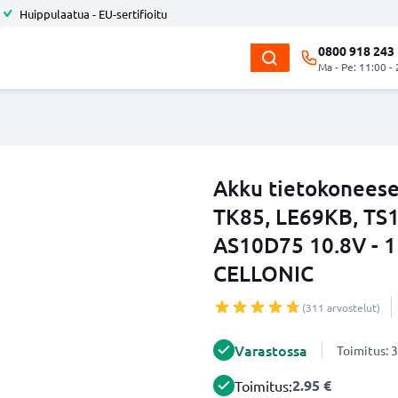
Huippulaatua - EU-sertifioitu
0800 918 243
Ma - Pe: 11:00 -
Akku tietokoneese
TK85, LE69KB, TS
AS10D75 10.8V - 
CELLONIC
(311 arvostelut)
Varastossa
Toimitus: 3
2.95 €
Toimitus: