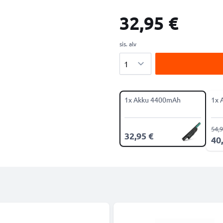
32,95 €
sis. alv
Määrä
1x Akku 4400mAh
1x 
54,9
32,95 €
40