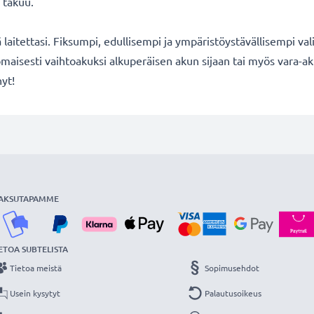
 takuu.
ä laitettasi. Fiksumpi, edullisempi ja ympäristöystävällisempi val
maisesti vaihtoakuksi alkuperäisen akun sijaan tai myös vara-ak
nyt!
AKSUTAPAMME
ETOA SUBTELISTA
Tietoa meistä
Sopimusehdot
Usein kysytyt
Palautusoikeus