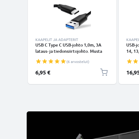
KAAPELIT JA ADAPTERIT
KAAPEL
USB C Type C USB-johto 1,0m, 3A
USB-j
lataus- ja tiedonsiirtojohto. Musta
14, 13,
USB C Type C - USB C Type C PVC
Lightn
(6 arvostelut)
USB-kaapeli
Valkoi
6,95 €
16,9