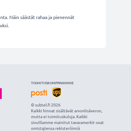
inta. Näin säästät rahaa ja pienennät
uksi.
TOIMITUSKUMPPANIMME
© subtel.fi 2026
Kaikki hinnat sisältävät arvonlisäveron,
mutta ei toimituskuluja. Kaikki
sivuillamme mainitut tavaramerkit ovat
omistajiensa rekisteröimiä