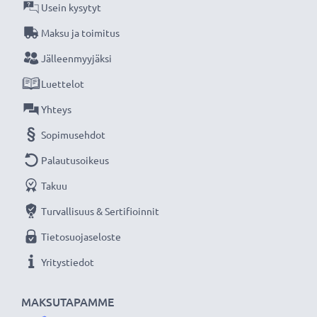
tarkasti parhaan suorituskyvyn ja pitkäkestoisen
Usein kysytyt
tehokkuuden varmistamiseksi. Tilaa nyt, 3 vuoden
Maksu ja toimitus
takuu!
Jälleenmyyjäksi
Luettelot
Yhteys
Sopimusehdot
Palautusoikeus
Takuu
Turvallisuus & Sertifioinnit
Tietosuojaseloste
Yritystiedot
MAKSUTAPAMME