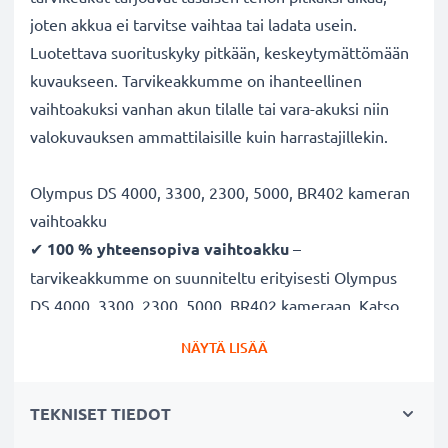
joten akkua ei tarvitse vaihtaa tai ladata usein.
Luotettava suorituskyky pitkään, keskeytymättömään
kuvaukseen. Tarvikeakkumme on ihanteellinen
vaihtoakuksi vanhan akun tilalle tai vara-akuksi niin
valokuvauksen ammattilaisille kuin harrastajillekin.
Olympus DS 4000, 3300, 2300, 5000, BR402 kameran
vaihtoakku
✔
100 % yhteensopiva vaihtoakku
–
tarvikeakkumme on suunniteltu erityisesti Olympus
DS 4000, 3300, 2300, 5000, BR402 kameraan. Katso
yhteensopivuus-kohdasta koko lista yhteensopivista
NÄYTÄ LISÄÄ
kameramalleista
✔
Taattu 800mAh kapasiteetti
– 800mAh 2.4V
TEKNISET TIEDOT
tehoa pitkäkestoiseen kuvaukseen
✔
NiMH teknologia
– vakaa virransyöttö, pidempi