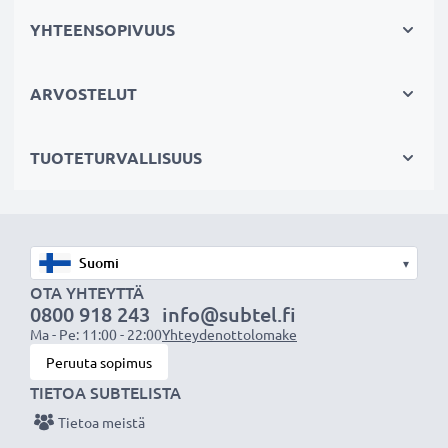
käyttöikä ja tehokas suorituskyky
YHTEENSOPIVUUS
✔
Laadukas & turvallinen
– tarkkaan testattu
täyttämään korkeimmat turvallisuus- ja
ARVOSTELUT
luotettavuusvaatimukset
✔
Helppo asentaa & täydellinen istuvuus
– vaivaton
TUOTETURVALLISUUS
asennus ja täydellinen istuvuus, sopii myös
alkuperäiseen laturiisi
▾
OTA YHTEYTTÄ
Huomio:
Maksimaalisen akun suorituskyvyn,
0800 918 243
info@subtel.fi
Ma - Pe: 11:00 - 22:00
Yhteydenottolomake
tehokkuuden ja käyttöiän varmistamiseksi lataa akku
Peruuta sopimus
täyteen ennen ensimmäistä käyttökertaa.
TIETOA SUBTELISTA
Jokainen CELLONIC tarvikeakkumme testataan
Tietoa meistä