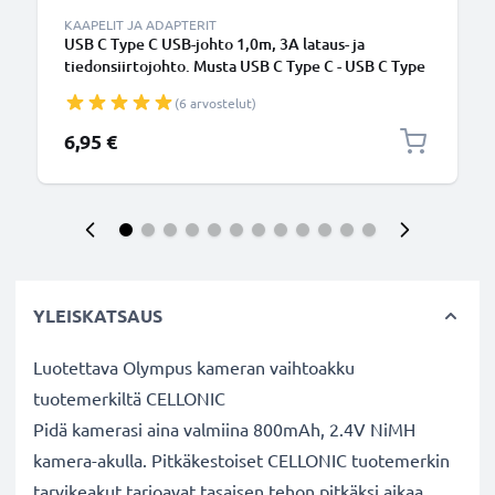
KAAPELIT JA ADAPTERIT
USB C Type C USB-johto 1,0m, 3A lataus- ja
tiedonsiirtojohto. Musta USB C Type C - USB C Type
C PVC USB-kaapeli
(6 arvostelut)
6,95 €
YLEISKATSAUS
Luotettava Olympus kameran vaihtoakku
tuotemerkiltä CELLONIC
Pidä kamerasi aina valmiina 800mAh, 2.4V NiMH
kamera-akulla. Pitkäkestoiset CELLONIC tuotemerkin
tarvikeakut tarjoavat tasaisen tehon pitkäksi aikaa,