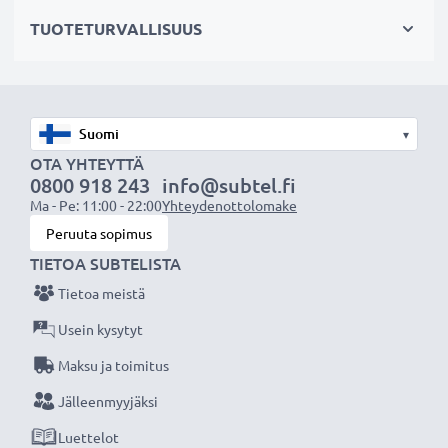
Valitse CELLONIC, etkä tingi laadusta. Tilaa nyt!
TUOTETURVALLISUUS
▾
OTA YHTEYTTÄ
0800 918 243
info@subtel.fi
Ma - Pe: 11:00 - 22:00
Yhteydenottolomake
Peruuta sopimus
TIETOA SUBTELISTA
Tietoa meistä
Usein kysytyt
Maksu ja toimitus
Jälleenmyyjäksi
Luettelot