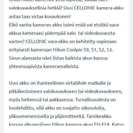
valokuvauksellisia hetkiä? Uusi CELLONIC
kamera-akku
antaa taas virtaa kuvaukseen!
Eikö vanha kameran akku toimi enää vai etsitkö vara-
akkua kameraasi pidempää valo- tai videokuvausta
varten? CELLONIC vara-akku on kehitetty sopimaan
erityisesti kameraan Nikon Coolpix S9, S1, S2, S3.
Sivun alaosasta näet listan kaikista akun kanssa
yhteensopivista kameramalleista.
Uusi akku on ihanteellinen virtalähde matkalle ja
pitkäkestoiseen valokuvaukseen tai videokuvaukseen,
myös helteessä tai pakkasessa. Turvallisuudesta on
huolehdittu, sillä akku on suojattu oikosululta,
ylikuumenemiselta ja ylijännitteeltä. Tarvikeakku
korvaa alkuperäisen Nikon kamera-akun EN-EL8. Katso
sivun alaosasta lista kaikista tarvikeakun korvaamista