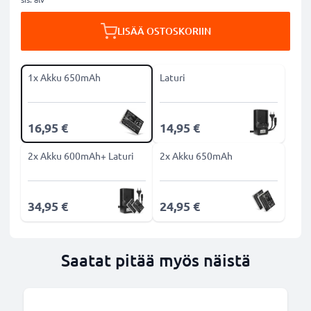
LISÄÄ OSTOSKORIIN
1x Akku 650mAh
Laturi
16,95 €
14,95 €
2x Akku 600mAh+ Laturi
2x Akku 650mAh
34,95 €
24,95 €
Saatat pitää myös näistä
B