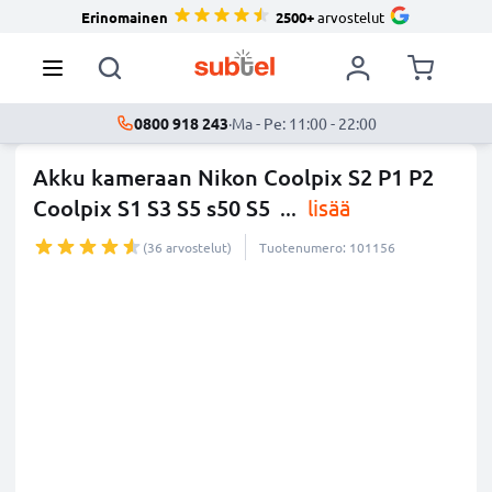
Erinomainen
2500+
arvostelut
0800 918 243
·
Ma - Pe: 11:00 - 22:00
Akku kameraan Nikon Coolpix S2 P1 P2
Coolpix S1 S3 S5 s50 S5
...
lisää
(36 arvostelut)
Tuotenumero: 101156