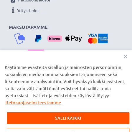
siksi tarjoamme 36 kuukauden takuun!
Yritystiedot
MAKSUTAPAMME
×
TOIMITUSKUMPPANIMME
Käytämme evästeitä sisällön ja mainosten personointiin,
sosiaalisen median ominaisuuksien tarjoamiseen sekä
liikenteemme analysointiin. Voit hyväksyä kaikki evästeet,
sallia vain välttämättömät evästeet tai hallita omia
© subtel.fi 2026
asetuksiasi. Lisätietoja evästeiden käytöstä löytyy
Kaikki hinnat sisältävät arvonlisäveron, mutta ei
toimituskuluja. Kaikki sivuillamme mainitut tavaramerkit ovat
Tietosuojaselosteestamme
.
omistajiensa rekisteröimiä tavaramerkkejä, ja ne mainitaan
verkkosivuillamme ainoastaan tuotteitamme koskevan
SALLI KAIKKI
tiedon vuoksi.