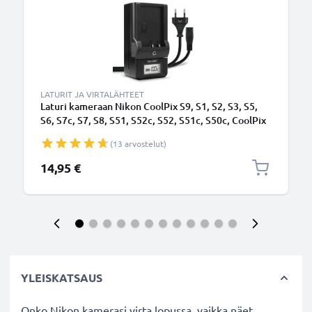
LATURIT JA VIRTALÄHTEET
Laturi kameraan Nikon CoolPix S9, S1, S2, S3, S5,
S6, S7c, S7, S8, S51, S52c, S52, S51c, S50c, CoolPix
P1, P2 - kameran EN-EL8 tarvikelaturi
(13 arvostelut)
14,95 €
YLEISKATSAUS
Onko Nikon kamerasi virta lopussa, vaikka näet