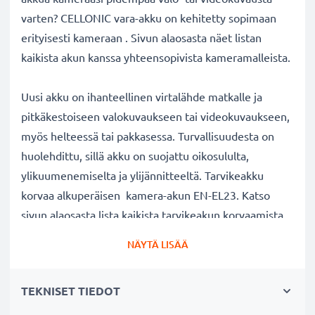
varten? CELLONIC vara-akku on kehitetty sopimaan
erityisesti kameraan . Sivun alaosasta näet listan
kaikista akun kanssa yhteensopivista kameramalleista.
Uusi akku on ihanteellinen virtalähde matkalle ja
pitkäkestoiseen valokuvaukseen tai videokuvaukseen,
myös helteessä tai pakkasessa. Turvallisuudesta on
huolehdittu, sillä akku on suojattu oikosululta,
ylikuumenemiselta ja ylijännitteeltä. Tarvikeakku
korvaa alkuperäisen kamera-akun EN-EL23. Katso
sivun alaosasta lista kaikista tarvikeakun korvaamista
alkuperäisistä akkumalleista.
NÄYTÄ LISÄÄ
kameran vaihtoakku:
TEKNISET TIEDOT
✔
100% yhteensopiva vaihtoakku
alkuperäiselle
kamera-akullesi EN-EL23