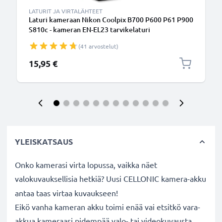
LATURIT JA VIRTALÄHTEET
Laturi kameraan Nikon Coolpix B700 P600 P61 P900
S810c - kameran EN-EL23 tarvikelaturi
(41 arvostelut)
15,95 €
YLEISKATSAUS
Onko kamerasi virta lopussa, vaikka näet
valokuvauksellisia hetkiä? Uusi CELLONIC
kamera-akku
antaa taas virtaa kuvaukseen!
Eikö vanha kameran akku toimi enää vai etsitkö vara-
akkua kameraasi pidempää valo- tai videokuvausta